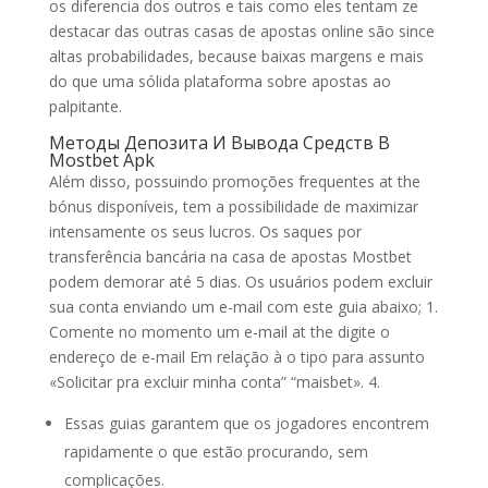
os diferencia dos outros e tais como eles tentam ze
destacar das outras casas de apostas online são since
altas probabilidades, because baixas margens e mais
do que uma sólida plataforma sobre apostas ao
palpitante.
Методы Депозита И Вывода Средств В
Mostbet Apk
Além disso, possuindo promoções frequentes at the
bónus disponíveis, tem a possibilidade de maximizar
intensamente os seus lucros. Os saques por
transferência bancária na casa de apostas Mostbet
podem demorar até 5 dias. Os usuários podem excluir
sua conta enviando um e-mail com este guia abaixo; 1.
Comente no momento um e-mail at the digite o
endereço de e-mail Em relação à o tipo para assunto
«Solicitar pra excluir minha conta” “maisbet». 4.
Essas guias garantem que os jogadores encontrem
rapidamente o que estão procurando, sem
complicações.