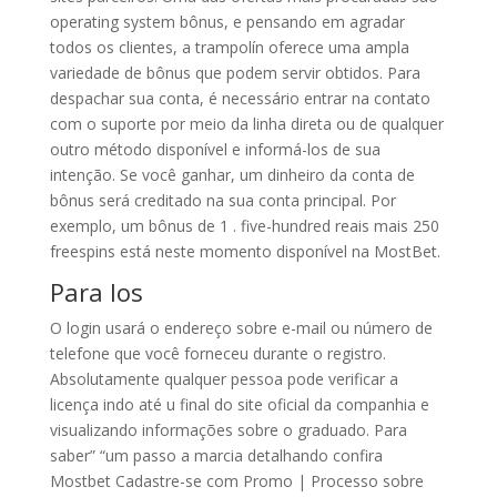
operating system bônus, e pensando em agradar
todos os clientes, a trampolín oferece uma ampla
variedade de bônus que podem servir obtidos. Para
despachar sua conta, é necessário entrar na contato
com o suporte por meio da linha direta ou de qualquer
outro método disponível e informá-los de sua
intenção. Se você ganhar, um dinheiro da conta de
bônus será creditado na sua conta principal. Por
exemplo, um bônus de 1 . five-hundred reais mais 250
freespins está neste momento disponível na MostBet.
Para Ios
O login usará o endereço sobre e-mail ou número de
telefone que você forneceu durante o registro.
Absolutamente qualquer pessoa pode verificar a
licença indo até u final do site oficial da companhia e
visualizando informações sobre o graduado. Para
saber” “um passo a marcia detalhando confira
Mostbet Cadastre-se com Promo | Processo sobre