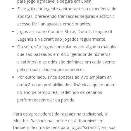
para jogo agradável e segura em Spain.
Esse guia abrangente aprimorará sua experiência de
apostas, oferecendo transações seguras electronic
acesso fácil an apostas emocionantes.
Jogos asi como Counter-Strike, Dota 2, League of
Legends e Valorant são jogados regularmente.
Ou seja, são jogos controlados por alguma máquina
que são baseados em RNG (gerador de números
aleatórios) e as odds são definidas em cada evento,
pela probabilidade sobre acontecer.
Por outro lado, since apostas ao vivo ampliam an
emoção com probabilidades dinâmicas que mudam
no ano de tempo real, refletindo os cenários
perform desenrolar da partida.
Para os apreciadores de raspadinha tradicional, o
Mostbet Raspadinhas online está disponível em
também de uma dezena para jogos “scratch”, em sua