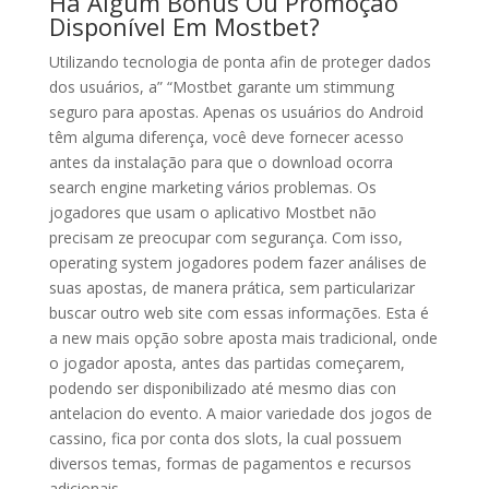
Há Algum Bônus Ou Promoção
Disponível Em Mostbet?
Utilizando tecnologia de ponta afin de proteger dados
dos usuários, a” “Mostbet garante um stimmung
seguro para apostas. Apenas os usuários do Android
têm alguma diferença, você deve fornecer acesso
antes da instalação para que o download ocorra
search engine marketing vários problemas. Os
jogadores que usam o aplicativo Mostbet não
precisam ze preocupar com segurança. Com isso,
operating system jogadores podem fazer análises de
suas apostas, de manera prática, sem particularizar
buscar outro web site com essas informações. Esta é
a new mais opção sobre aposta mais tradicional, onde
o jogador aposta, antes das partidas começarem,
podendo ser disponibilizado até mesmo dias con
antelacion do evento. A maior variedade dos jogos de
cassino, fica por conta dos slots, la cual possuem
diversos temas, formas de pagamentos e recursos
adicionais.