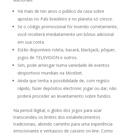
Há mais de ten anos o público da casa sobre
apostas no País brasileiro e no planeta só cresce.
Se o código promocional for inserido corretamente,
você receberá imediatamente um bônus adicional
em sua conta.
Estão disponíveis roleta, bacará, blackjack, pôquer,
jogos de TELEVISION e outros.
Sim, pode arriesgar numa variedade de eventos
desportivos mundiais na Mostbet.
Ainda que tenha a possibilidade de, com registo
rápido, fazer depósitos electronic jogar ou dar, não
poderá proceder ao levantamento sobre fundos.
Na period digital, o globo dos jogos para azar
transcendeu os limites dos estabelecimentos
tradicionais, abrindo caminho para uma experiência
emocionante e ventajoso de cassino on-line. Como