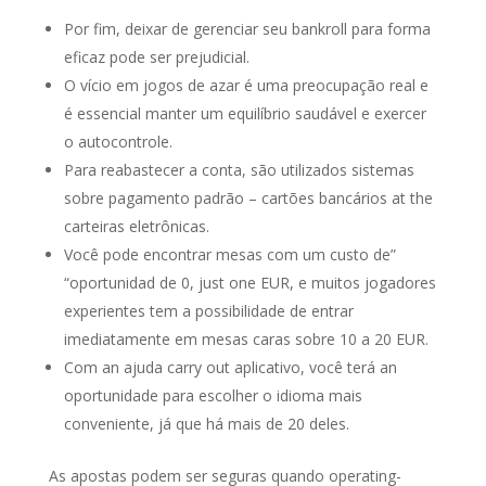
Por fim, deixar de gerenciar seu bankroll para forma
eficaz pode ser prejudicial.
O vício em jogos de azar é uma preocupação real e
é essencial manter um equilíbrio saudável e exercer
o autocontrole.
Para reabastecer a conta, são utilizados sistemas
sobre pagamento padrão – cartões bancários at the
carteiras eletrônicas.
Você pode encontrar mesas com um custo de”
“oportunidad de 0, just one EUR, e muitos jogadores
experientes tem a possibilidade de entrar
imediatamente em mesas caras sobre 10 a 20 EUR.
Com an ajuda carry out aplicativo, você terá an
oportunidade para escolher o idioma mais
conveniente, já que há mais de 20 deles.
As apostas podem ser seguras quando operating-