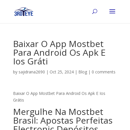
Baixar O App Mostbet
Para Android Os Apk E
Ios Gráti
by
sajidrana2690
|
Oct 25, 2024
|
Blog
|
0 comments
Baixar O App Mostbet Para Android Os Apk E Ios
Grátis
Mergulhe Na Mostbet
Brasil: Apostas Perfeitas
Electronic Depósitos