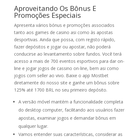
Aproveitando Os Bônus E
Promoções Especiais
Apresenta vários bónus e promoções associados
tanto aos games de casino asi como às apostas
desportivas. Ainda que possa, com registo rápido,
fazer depósitos e jogar ou apostar, não poderá
conducirse ao levantamento sobre fundos. Você terá
acesso a mais de 700 eventos esportivos para dar on-
line e jogar jogos de cassino on-line, bem asi como
jogos com seller ao vivo. Baixe o app Mostbet
diretamente do nosso site e ganhe um bônus sobre
125% até 1700 BRL no seu primeiro depósito.
A versão móvel mantém a funcionalidade completa
do desktop computer, facilitando aos usuários fazer
apostas, examinar jogos e demandar bônus em
qualquer lugar.
Vamos entender suas características, considerar as