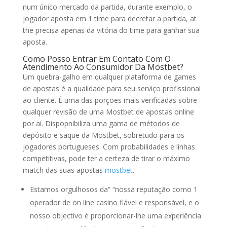
num único mercado da partida, durante exemplo, o
jogador aposta em 1 time para decretar a partida, at
the precisa apenas da vitória do time para ganhar sua
aposta.
Como Posso Entrar Em Contato Com O
Atendimento Ao Consumidor Da Mostbet?
Um quebra-galho em qualquer plataforma de games
de apostas é a qualidade para seu serviço profissional
ao cliente. É uma das porções mais verificadas sobre
qualquer revisão de uma Mostbet de apostas online
por aí. Dispopnibiliza uma gama de métodos de
depósito e saque da Mostbet, sobretudo para os
jogadores portugueses. Com probabilidades e linhas
competitivas, pode ter a certeza de tirar o máximo
match das suas apostas
mostbet
.
Estamos orgulhosos da” “nossa reputação como 1
operador de on line casino fiável e responsável, e o
nosso objectivo é proporcionar-lhe uma experiência