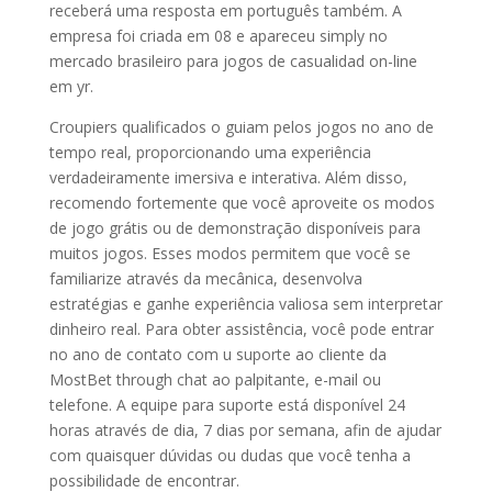
receberá uma resposta em português também. A
empresa foi criada em 08 e apareceu simply no
mercado brasileiro para jogos de casualidad on-line
em yr.
Croupiers qualificados o guiam pelos jogos no ano de
tempo real, proporcionando uma experiência
verdadeiramente imersiva e interativa. Além disso,
recomendo fortemente que você aproveite os modos
de jogo grátis ou de demonstração disponíveis para
muitos jogos. Esses modos permitem que você se
familiarize através da mecânica, desenvolva
estratégias e ganhe experiência valiosa sem interpretar
dinheiro real. Para obter assistência, você pode entrar
no ano de contato com u suporte ao cliente da
MostBet through chat ao palpitante, e-mail ou
telefone. A equipe para suporte está disponível 24
horas através de dia, 7 dias por semana, afin de ajudar
com quaisquer dúvidas ou dudas que você tenha a
possibilidade de encontrar.