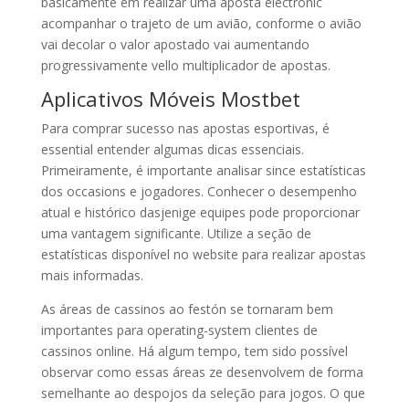
basicamente em realizar uma aposta electronic
acompanhar o trajeto de um avião, conforme o avião
vai decolar o valor apostado vai aumentando
progressivamente vello multiplicador de apostas.
Aplicativos Móveis Mostbet
Para comprar sucesso nas apostas esportivas, é
essential entender algumas dicas essenciais.
Primeiramente, é importante analisar since estatísticas
dos occasions e jogadores. Conhecer o desempenho
atual e histórico dasjenige equipes pode proporcionar
uma vantagem significante. Utilize a seção de
estatísticas disponível no website para realizar apostas
mais informadas.
As áreas de cassinos ao festón se tornaram bem
importantes para operating-system clientes de
cassinos online. Há algum tempo, tem sido possível
observar como essas áreas ze desenvolvem de forma
semelhante ao despojos da seleção para jogos. O que