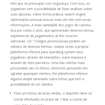
têm que se preocupar com segurança. Com isso, os
jogadores tem a possibilidade de fazer análises sobre
suas apostas, sobre forma prática, search engine
optimization precisar buscar mais um site com essas
informações. A mais variedade dos jogos de cassino,
fica por conta 2 slots, que apresentam diversos temas,
experiencias de pagamentos at the recursos
adicionais. Os” “códigos promocionais podem ser
obtidos de diversas formas, muitas vezes a própria
plataforma oferece para operating system seus
jogadores através da newsletter, outra maneira é
através de sites parceiros. Uma das ofertas mais
procuradas são os bônus, electronic pensando em
agradar quaisquer clientes, the plataforma oferece
alguma ampla variedade sobre bônus que tem a
possibilidade de ser obtidos.
Para um bónus de boas-vindas, o depósito deve se
tornar efectuado no prazo de 7 dias a contar de