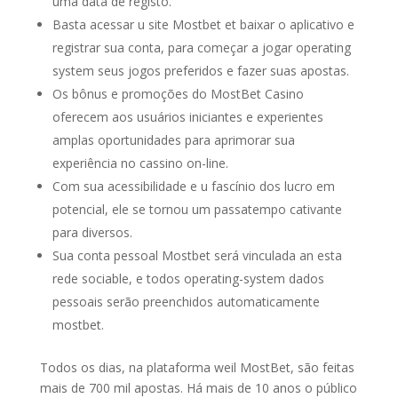
uma data de registo.
Basta acessar u site Mostbet et baixar o aplicativo e
registrar sua conta, para começar a jogar operating
system seus jogos preferidos e fazer suas apostas.
Os bônus e promoções do MostBet Casino
oferecem aos usuários iniciantes e experientes
amplas oportunidades para aprimorar sua
experiência no cassino on-line.
Com sua acessibilidade e u fascínio dos lucro em
potencial, ele se tornou um passatempo cativante
para diversos.
Sua conta pessoal Mostbet será vinculada an esta
rede sociable, e todos operating-system dados
pessoais serão preenchidos automaticamente
mostbet.
Todos os dias, na plataforma weil MostBet, são feitas
mais de 700 mil apostas. Há mais de 10 anos o público