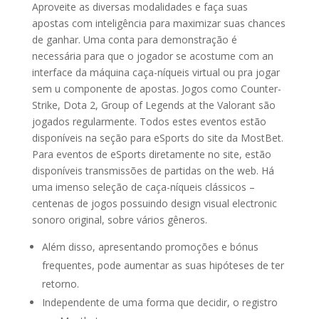
Aproveite as diversas modalidades e faça suas
apostas com inteligência para maximizar suas chances
de ganhar​. Uma conta para demonstração é
necessária para que o jogador se acostume com an
interface da máquina caça-níqueis virtual ou pra jogar
sem u componente de apostas. Jogos como Counter-
Strike, Dota 2, Group of Legends at the Valorant são
jogados regularmente. Todos estes eventos estão
disponíveis na seção para eSports do site da MostBet.
Para eventos de eSports diretamente no site, estão
disponíveis transmissões de partidas on the web. Há
uma imenso seleção de caça-níqueis clássicos –
centenas de jogos possuindo design visual electronic
sonoro original, sobre vários gêneros.
Além disso, apresentando promoções e bónus
frequentes, pode aumentar as suas hipóteses de ter
retorno.
Independente de uma forma que decidir, o registro