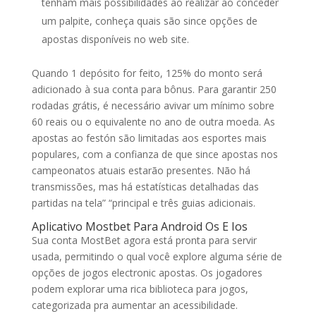
tenham mais possibilidades ao realizar ao conceder
um palpite, conheça quais são since opções de
apostas disponíveis no web site.
Quando 1 depósito for feito, 125% do monto será
adicionado à sua conta para bônus. Para garantir 250
rodadas grátis, é necessário avivar um mínimo sobre
60 reais ou o equivalente no ano de outra moeda. As
apostas ao festón são limitadas aos esportes mais
populares, com a confianza de que since apostas nos
campeonatos atuais estarão presentes. Não há
transmissões, mas há estatísticas detalhadas das
partidas na tela” “principal e três guias adicionais.
Aplicativo Mostbet Para Android Os E Ios
Sua conta MostBet agora está pronta para servir
usada, permitindo o qual você explore alguma série de
opções de jogos electronic apostas. Os jogadores
podem explorar uma rica biblioteca para jogos,
categorizada pra aumentar an acessibilidade.