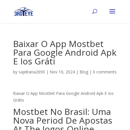
Baixar O App Mostbet
Para Google Android Apk
E Ios Gráti
by
sajidrana2690
|
Nov 10, 2024
|
Blog
|
0 comments
Baixar O App Mostbet Para Google Android Apk E Ios
Grátis
Mostbet No Brasil: Uma
Nova Period De Apostas
At The Jogos Online