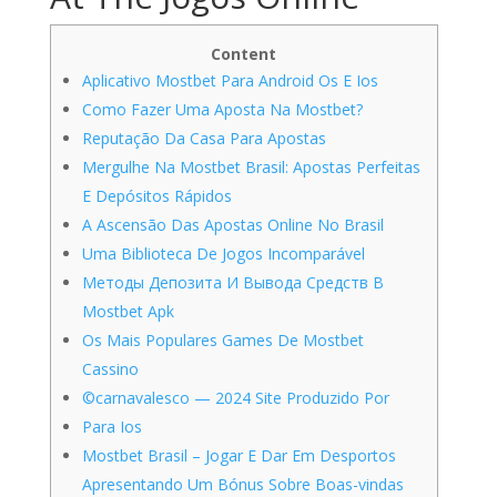
Content
Aplicativo Mostbet Para Android Os E Ios
Como Fazer Uma Aposta Na Mostbet?
Reputação Da Casa Para Apostas
Mergulhe Na Mostbet Brasil: Apostas Perfeitas
E Depósitos Rápidos
A Ascensão Das Apostas Online No Brasil
Uma Biblioteca De Jogos Incomparável
Методы Депозита И Вывода Средств В
Mostbet Apk
Os Mais Populares Games De Mostbet
Cassino
©carnavalesco — 2024 Site Produzido Por
Para Ios
Mostbet Brasil – Jogar E Dar Em Desportos
Apresentando Um Bónus Sobre Boas-vindas