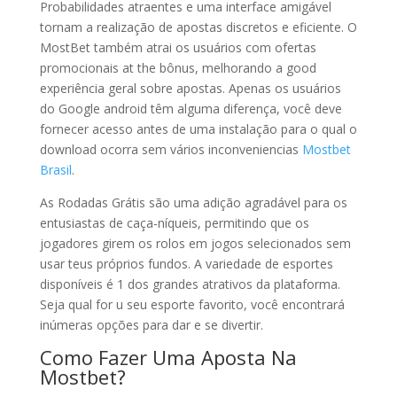
Probabilidades atraentes e uma interface amigável
tornam a realização de apostas discretos e eficiente. O
MostBet também atrai os usuários com ofertas
promocionais at the bônus, melhorando a good
experiência geral sobre apostas. Apenas os usuários
do Google android têm alguma diferença, você deve
fornecer acesso antes de uma instalação para o qual o
download ocorra sem vários inconveniencias
Mostbet
Brasil
.
As Rodadas Grátis são uma adição agradável para os
entusiastas de caça-níqueis, permitindo que os
jogadores girem os rolos em jogos selecionados sem
usar teus próprios fundos. A variedade de esportes
disponíveis é 1 dos grandes atrativos da plataforma.
Seja qual for u seu esporte favorito, você encontrará
inúmeras opções para dar e se divertir.
Como Fazer Uma Aposta Na
Mostbet?