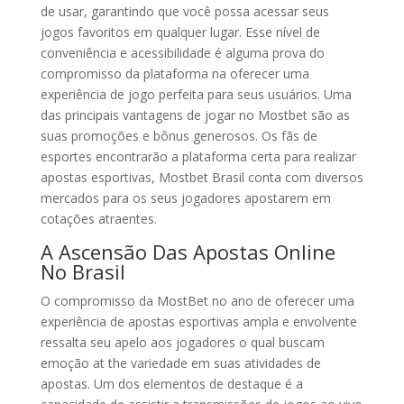
de usar, garantindo que você possa acessar seus
jogos favoritos em qualquer lugar. Esse nível de
conveniência e acessibilidade é alguma prova do
compromisso da plataforma na oferecer uma
experiência de jogo perfeita para seus usuários. Uma
das principais vantagens de jogar no Mostbet são as
suas promoções e bônus generosos. Os fãs de
esportes encontrarão a plataforma certa para realizar
apostas esportivas, Mostbet Brasil conta com diversos
mercados para os seus jogadores apostarem em
cotações atraentes.
A Ascensão Das Apostas Online
No Brasil
O compromisso da MostBet no ano de oferecer uma
experiência de apostas esportivas ampla e envolvente
ressalta seu apelo aos jogadores o qual buscam
emoção at the variedade em suas atividades de
apostas. Um dos elementos de destaque é a