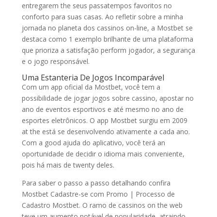
entregarem the seus passatempos favoritos no
conforto para suas casas. Ao refletir sobre a minha
jornada no planeta dos cassinos on-line, a Mostbet se
destaca como 1 exemplo brilhante de uma plataforma
que prioriza a satisfação perform jogador, a segurança
e o jogo responsável.
Uma Estanteria De Jogos Incomparável
Com um app oficial da Mostbet, você tem a
possibilidade de jogar jogos sobre cassino, apostar no
ano de eventos esportivos e até mesmo no ano de
esportes eletrônicos. O app Mostbet surgiu em 2009
at the está se desenvolvendo ativamente a cada ano.
Com a good ajuda do aplicativo, você terá an
oportunidade de decidir o idioma mais conveniente,
pois há mais de twenty deles.
Para saber o passo a passo detalhando confira
Mostbet Cadastre-se com Promo | Processo de
Cadastro Mostbet. O ramo de cassinos on the web
teve um aumento notável de popularidade, atraindo