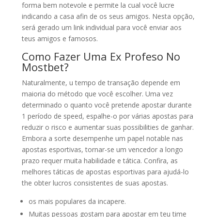
forma bem notevole e permite la cual você lucre
indicando a casa afin de os seus amigos. Nesta opção,
será gerado um link individual para você enviar aos
teus amigos e famosos.
Como Fazer Uma Ex Profeso No
Mostbet?
Naturalmente, u tempo de transação depende em
maioria do método que você escolher. Uma vez
determinado o quanto você pretende apostar durante
1 período de speed, espalhe-o por várias apostas para
reduzir o risco e aumentar suas possibilities de ganhar.
Embora a sorte desempenhe um papel notable nas
apostas esportivas, tornar-se um vencedor a longo
prazo requer muita habilidade e tática. Confira, as
melhores táticas de apostas esportivas para ajudá-lo
the obter lucros consistentes de suas apostas.
os mais populares da incapere.
Muitas pessoas gostam para apostar em teu time