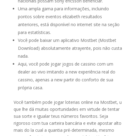
nacionais possam sony ericsson beneficiar.
Uma ampla gama para informações, incluindo
pontos sobre eventos elizabeth resultados
anteriores, está disponível no internet site na seção
para estatísticas.
Você pode baixar um aplicativo Mostbet (Mostbet
Download) absolutamente atrayente, pois não custa
nada.
Aqui, você pode jogar jogos de cassino com um
dealer ao vivo imitando a new experiência real do
cassino, apenas a new partir do conforto de sua
própria casa.
Você também pode jogar loterias online na Mostbet, u
que lhe dá muitas oportunidades em virtude de tentar
sua sorte e igualar teus números favoritos. Seja
rigoroso com tua carteira bancária e evite apostar alto
mais do la cual a quantia pré-determinada, mesmo