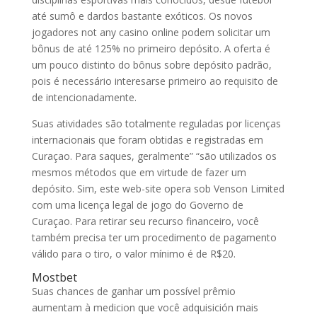
até sumô e dardos bastante exóticos. Os novos
jogadores not any casino online podem solicitar um
bônus de até 125% no primeiro depósito. A oferta é
um pouco distinto do bônus sobre depósito padrão,
pois é necessário interesarse primeiro ao requisito de
de intencionadamente.
Suas atividades são totalmente reguladas por licenças
internacionais que foram obtidas e registradas em
Curaçao. Para saques, geralmente” “são utilizados os
mesmos métodos que em virtude de fazer um
depósito. Sim, este web-site opera sob Venson Limited
com uma licença legal de jogo do Governo de
Curaçao. Para retirar seu recurso financeiro, você
também precisa ter um procedimento de pagamento
válido para o tiro, o valor mínimo é de R$20.
Mostbet
Suas chances de ganhar um possível prêmio
aumentam à medicion que você adquisición mais