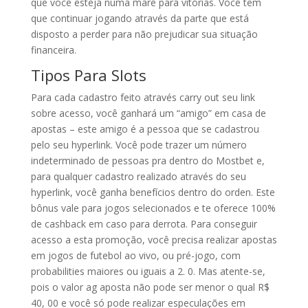
que você esteja numa maré para vitórias. Você tem
que continuar jogando através da parte que está
disposto a perder para não prejudicar sua situação
financeira.
Tipos Para Slots
Para cada cadastro feito através carry out seu link
sobre acesso, você ganhará um “amigo” em casa de
apostas – este amigo é a pessoa que se cadastrou
pelo seu hyperlink. Você pode trazer um número
indeterminado de pessoas pra dentro do Mostbet e,
para qualquer cadastro realizado através do seu
hyperlink, você ganha benefícios dentro do orden. Este
bônus vale para jogos selecionados e te oferece 100%
de cashback em caso para derrota. Para conseguir
acesso a esta promoção, você precisa realizar apostas
em jogos de futebol ao vivo, ou pré-jogo, com
probabilities maiores ou iguais a 2. 0. Mas atente-se,
pois o valor ag aposta não pode ser menor o qual R$
40, 00 e você só pode realizar especulações em