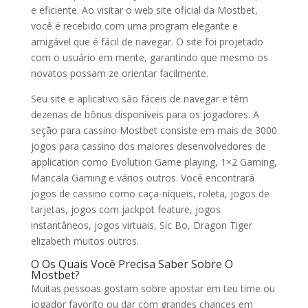
e eficiente. Ao visitar o web site oficial da Mostbet,
você é recebido com uma program elegante e
amigável que é fácil de navegar. O site foi projetado
com o usuário em mente, garantindo que mesmo os
novatos possam ze orientar facilmente.
Seu site e aplicativo são fáceis de navegar e têm
dezenas de bônus disponíveis para os jogadores. A
seção para cassino Mostbet consiste em mais de 3000
jogos para cassino dos maiores desenvolvedores de
application como Evolution Game playing, 1×2 Gaming,
Mancala Gaming e vários outros. Você encontrará
jogos de cassino como caça-níqueis, roleta, jogos de
tarjetas, jogos com jackpot feature, jogos
instantâneos, jogos virtuais, Sic Bo, Dragon Tiger
elizabeth muitos outros.
O Os Quais Você Precisa Saber Sobre O
Mostbet?
Muitas pessoas gostam sobre apostar em teu time ou
jogador favorito ou dar com grandes chances em