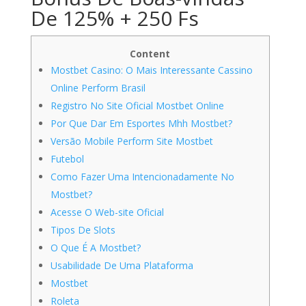
De 125% + 250 Fs
Content
Mostbet Casino: O Mais Interessante Cassino
Online Perform Brasil
Registro No Site Oficial Mostbet Online
Por Que Dar Em Esportes Mhh Mostbet?
Versão Mobile Perform Site Mostbet
Futebol
Como Fazer Uma Intencionadamente No
Mostbet?
Acesse O Web-site Oficial
Tipos De Slots
O Que É A Mostbet?
Usabilidade De Uma Plataforma
Mostbet
Roleta