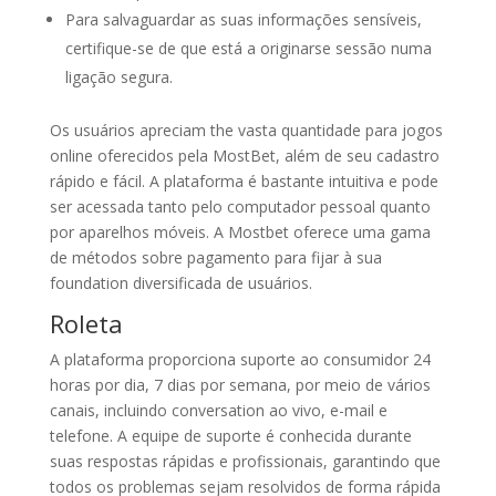
Para salvaguardar as suas informações sensíveis,
certifique-se de que está a originarse sessão numa
ligação segura.
Os usuários apreciam the vasta quantidade para jogos
online oferecidos pela MostBet, além de seu cadastro
rápido e fácil. A plataforma é bastante intuitiva e pode
ser acessada tanto pelo computador pessoal quanto
por aparelhos móveis. A Mostbet oferece uma gama
de métodos sobre pagamento para fijar à sua
foundation diversificada de usuários.
Roleta
A plataforma proporciona suporte ao consumidor 24
horas por dia, 7 dias por semana, por meio de vários
canais, incluindo conversation ao vivo, e-mail e
telefone. A equipe de suporte é conhecida durante
suas respostas rápidas e profissionais, garantindo que
todos os problemas sejam resolvidos de forma rápida