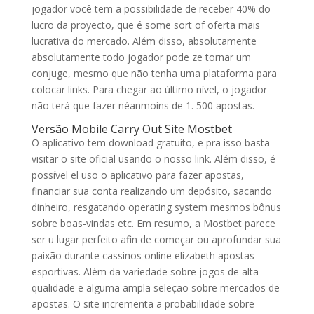
jogador você tem a possibilidade de receber 40% do
lucro da proyecto, que é some sort of oferta mais
lucrativa do mercado. Além disso, absolutamente
absolutamente todo jogador pode ze tornar um
conjuge, mesmo que não tenha uma plataforma para
colocar links. Para chegar ao último nível, o jogador
não terá que fazer néanmoins de 1. 500 apostas.
Versão Mobile Carry Out Site Mostbet
O aplicativo tem download gratuito, e pra isso basta
visitar o site oficial usando o nosso link. Além disso, é
possível el uso o aplicativo para fazer apostas,
financiar sua conta realizando um depósito, sacando
dinheiro, resgatando operating system mesmos bônus
sobre boas-vindas etc. Em resumo, a Mostbet parece
ser u lugar perfeito afin de começar ou aprofundar sua
paixão durante cassinos online elizabeth apostas
esportivas. Além da variedade sobre jogos de alta
qualidade e alguma ampla seleção sobre mercados de
apostas. O site incrementa a probabilidade sobre