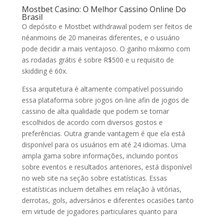
Mostbet Casino: O Melhor Cassino Online Do
Brasil
O depósito e Mostbet withdrawal podem ser feitos de
néanmoins de 20 maneiras diferentes, e o usuário
pode decidir a mais ventajoso. O ganho máximo com
as rodadas grátis é sobre R$500 e u requisito de
skidding é 60x.
Essa arquitetura é altamente compatível possuindo
essa plataforma sobre jogos on-line afin de jogos de
cassino de alta qualidade que podem se tornar
escolhidos de acordo com diversos gostos e
preferências. Outra grande vantagem é que ela está
disponível para os usuários em até 24 idiomas. Uma
ampla gama sobre informações, incluindo pontos
sobre eventos e resultados anteriores, está disponível
no web site na seção sobre estatísticas. Essas
estatísticas incluem detalhes em relação à vitórias,
derrotas, gols, adversários e diferentes ocasiões tanto
em virtude de jogadores particulares quanto para