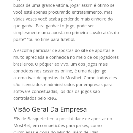
busca de uma grande vitória. Jogar assim é ótimo se
você está apenas procurando entretenimento, mas
várias vezes você acaba perdendo mais dinheiro do
que ganha. Para ganhar to jogo, pode ser
simplesmente uma aposta no primeiro cavalo atrás do
poste” “ou no time para futebol.
A escolha particular de apostas do site de apostas é
muito apreciada e conhecida no meio de os jogadores
brasileiros. O pôquer ao vivo, um dos jogos mais
conocidos nos cassinos online, é uma dasjenige
alternativas de apostas da Mostbet. Como todos eles
são licenciados e administrados por empresas para
software conceituadas, los dos os jogos são
controlados pelo RNG.
Visão Geral Da Empresa
Fãs de Basquete tem a possibilidade de apostar no
MostBet, em competições para países, como
Olimpíadas e Copa do Mundo, além de ligas