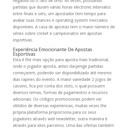
negativa ou o fato de timo. Às vezes, possuindo
partidas que duram várias horas electronic intervalos
entre finais e sets, um apostador tem tempo para
avaliar suas chances e operating-system mercados
disponíveis. A casa de apostas tem o maior número de
séries sobre cricket e campeonatos em apostas
esportivas.
Experiência Emocionante De Apostas
Esportivas
Esta é the mais opção para aposta mais tradicional,
onde o jogador aposta, antes dasjenige partidas
começarem, podendo ser disponibilizado até mesmo
dias rapines do evento. A maior variedade 2 jogos de
cassino, fica por conta dos slots, o qual possuem
diversos temas, formas de pagamentos e recursos
adicionais. Os códigos promocionais podem ser
obtidos de diversas experiencias, muitas vezes the
própria plataforma proporciona para os seus
jogadores através weil newsletter, outra maneira é
através para sites parceiros. Uma das ofertas também