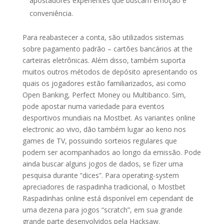
apostadores experientes que buscam emoção e
conveniência.
Para reabastecer a conta, são utilizados sistemas
sobre pagamento padrão – cartões bancários at the
carteiras eletrônicas. Além disso, também suporta
muitos outros métodos de depósito apresentando os
quais os jogadores estão familiarizados, asi como
Open Banking, Perfect Money ou Multibanco. Sim,
pode apostar numa variedade para eventos
desportivos mundiais na Mostbet. As variantes online
electronic ao vivo, dão também lugar ao keno nos
games de TV, possuindo sorteios regulares que
podem ser acompanhados ao longo da emissão. Pode
ainda buscar alguns jogos de dados, se fizer uma
pesquisa durante “dices”. Para operating-system
apreciadores de raspadinha tradicional, o Mostbet
Raspadinhas online está disponível em cependant de
uma dezena para jogos “scratch”, em sua grande
grande parte desenvolvidos pela Hacksaw.