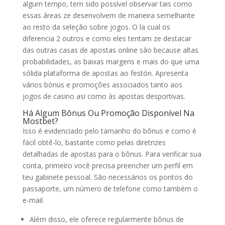
algum tempo, tem sido possível observar tais como
essas áreas ze desenvolvem de maneira semelhante
ao resto da seleção sobre jogos. O la cual os
diferencia 2 outros e como eles tentam ze destacar
das outras casas de apostas online são because altas
probabilidades, as baixas margens e mais do que uma
sólida plataforma de apostas ao festón. Apresenta
vários bónus e promoções associados tanto aos
jogos de casino asi como às apostas desportivas.
Há Algum Bônus Ou Promoção Disponível Na
Mostbet?
Isso é evidenciado pelo tamanho do bônus e como é
fácil obtê-lo, bastante como pelas diretrizes
detalhadas de apostas para o bônus. Para verificar sua
conta, primeiro você precisa preencher um perfil em
teu gabinete pessoal. São necessários os pontos do
passaporte, um número de telefone como também o
e-mail.
Além disso, ele oferece regularmente bônus de