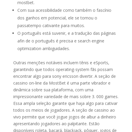
mostbet.
Com sua acessibilidade como também o fascínio
dos ganhos em potencial, ele se tornou o
passatempo cativante para muitos.
O português está suvenir, e a tradução das páginas
afin de o português é precisa e search engine
optimization ambiguidades.
Outras menções notáveis incluem tênis e eSports,
garantindo que todos operating-system fãs possam
encontrar algo para sony ericsson divertir. A seção de
cassino on-line da MostBet é uma parte vibrador e
dinâmica sobre sua plataforma, com uma
impressionante variedade de mais sobre 3. 000 games.
Essa ampla seleção garante que haja algo para cativar
todos os meios de jogadores. A seção de cassino ao
vivo permite que você jogue jogos de albur a dinheiro
apresentando jogadores ao palpitante. Estão
disponíveis roleta, bacará, blackjack, pôquer, jogos de