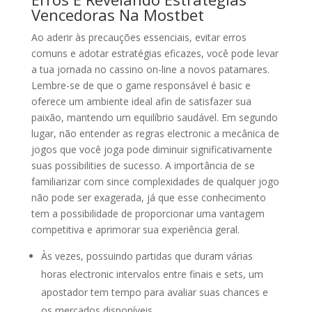
Vencedoras Na Mostbet
Ao aderir às precauções essenciais, evitar erros
comuns e adotar estratégias eficazes, você pode levar
a tua jornada no cassino on-line a novos patamares.
Lembre-se de que o game responsável é basic e
oferece um ambiente ideal afin de satisfazer sua
paixão, mantendo um equilíbrio saudável. Em segundo
lugar, não entender as regras electronic a mecânica de
jogos que você joga pode diminuir significativamente
suas possibilities de sucesso. A importância de se
familiarizar com since complexidades de qualquer jogo
não pode ser exagerada, já que esse conhecimento
tem a possibilidade de proporcionar uma vantagem
competitiva e aprimorar sua experiência geral.
Às vezes, possuindo partidas que duram várias
horas electronic intervalos entre finais e sets, um
apostador tem tempo para avaliar suas chances e
os mercados disponíveis.