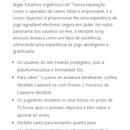
ilegal. Estamos orgulhosos da” “nossa reputação
como o operador de casino fiável e responsável, e o
nosso objectivo é proporcionar-lhe uma experiência de
jogo agradável electronic segura em Spain. No vasto
panorama dos cassinos on-line, a Mostbet sony
ericsson destaca como um farol de excelência,
oferecendo uma experiência de jogo abrangente e
gratificante.
Os usuários do site estarão protegidos, pois a
plataforma utiliza o formalidad SSL.
Para saber” “u passo an andatura detalhando confira
Mostbet Cadastre-se com Promo | Processo de
Cadastro Mostbet.
Os jogadores recebem os seus bónus no prazo de
72 horas após o primeiro depósito e têm sobre o
apostar 60 vezes.
Perfeito tanto para iniciantes quanto para