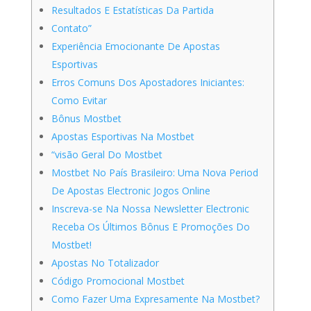
Resultados E Estatísticas Da Partida
Contato”
Experiência Emocionante De Apostas
Esportivas
Erros Comuns Dos Apostadores Iniciantes:
Como Evitar
Bônus Mostbet
Apostas Esportivas Na Mostbet
“visão Geral Do Mostbet
Mostbet No País Brasileiro: Uma Nova Period
De Apostas Electronic Jogos Online
Inscreva-se Na Nossa Newsletter Electronic
Receba Os Últimos Bônus E Promoções Do
Mostbet!
Apostas No Totalizador
Código Promocional Mostbet
Como Fazer Uma Expresamente Na Mostbet?