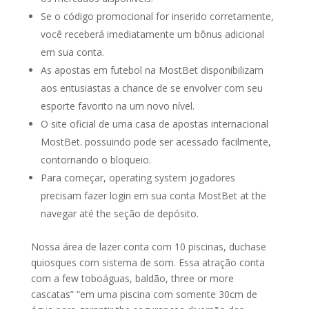
Se o código promocional for inserido corretamente,
você receberá imediatamente um bônus adicional
em sua conta.
As apostas em futebol na MostBet disponibilizam
aos entusiastas a chance de se envolver com seu
esporte favorito na um novo nível.
O site oficial de uma casa de apostas internacional
MostBet. possuindo pode ser acessado facilmente,
contornando o bloqueio.
Para começar, operating system jogadores
precisam fazer login em sua conta MostBet at the
navegar até the seção de depósito.
Nossa área de lazer conta com 10 piscinas, duchase
quiosques com sistema de som. Essa atração conta
com a few toboáguas, baldão, three or more
cascatas” “em uma piscina com somente 30cm de