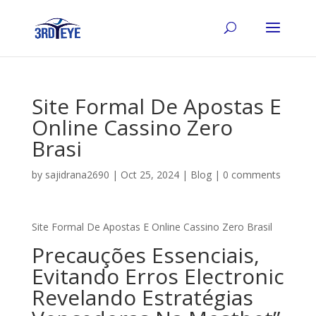
Site Formal De Apostas E
Online Cassino Zero
Brasi
by
sajidrana2690
|
Oct 25, 2024
|
Blog
|
0 comments
Site Formal De Apostas E Online Cassino Zero Brasil
Precauções Essenciais,
Evitando Erros Electronic
Revelando Estratégias