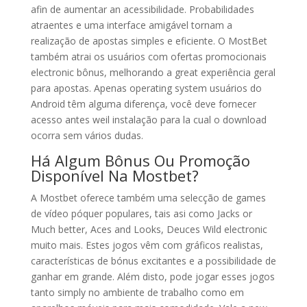
afin de aumentar an acessibilidade. Probabilidades
atraentes e uma interface amigável tornam a
realização de apostas simples e eficiente. O MostBet
também atrai os usuários com ofertas promocionais
electronic bônus, melhorando a great experiência geral
para apostas. Apenas operating system usuários do
Android têm alguma diferença, você deve fornecer
acesso antes weil instalação para la cual o download
ocorra sem vários dudas.
Há Algum Bônus Ou Promoção
Disponível Na Mostbet?
A Mostbet oferece também uma selecção de games
de vídeo póquer populares, tais asi como Jacks or
Much better, Aces and Looks, Deuces Wild electronic
muito mais. Estes jogos vêm com gráficos realistas,
características de bónus excitantes e a possibilidade de
ganhar em grande. Além disto, pode jogar esses jogos
tanto simply no ambiente de trabalho como em