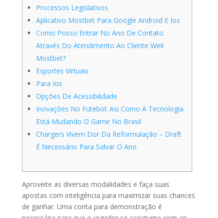
Processos Legislativos
Aplicativo Mostbet Para Google Android E Ios
Como Posso Entrar No Ano De Contato
Através Do Atendimento Ao Cliente Weil
Mostbet?
Esportes Virtuais
Para Ios
Opções De Acessibilidade
Inovações No Futebol: Asi Como A Tecnologia
Está Mudando O Game No Brasil
Chargers Vivem Dor Da Reformulação – Draft
É Necessário Para Salvar O Ano
Aproveite as diversas modalidades e faça suas
apostas com inteligência para maximizar suas chances
de ganhar​. Uma conta para demonstração é
necessária para que o jogador se acostume com an