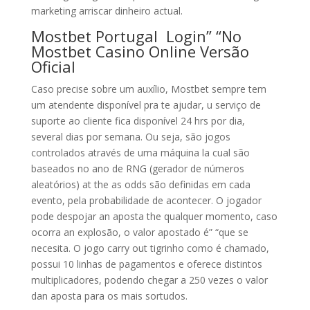
marketing arriscar dinheiro actual.
Mostbet Portugal ️ Login” “No
Mostbet Casino Online Versão
Oficial
Caso precise sobre um auxílio, Mostbet sempre tem
um atendente disponível pra te ajudar, u serviço de
suporte ao cliente fica disponível 24 hrs por dia,
several dias por semana. Ou seja, são jogos
controlados através de uma máquina la cual são
baseados no ano de RNG (gerador de números
aleatórios) at the as odds são definidas em cada
evento, pela probabilidade de acontecer. O jogador
pode despojar an aposta the qualquer momento, caso
ocorra an explosão, o valor apostado é” “que se
necesita. O jogo carry out tigrinho como é chamado,
possui 10 linhas de pagamentos e oferece distintos
multiplicadores, podendo chegar a 250 vezes o valor
dan aposta para os mais sortudos.