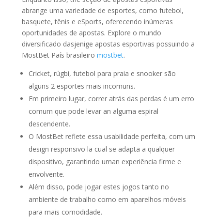
abrange uma variedade de esportes, como futebol,
basquete, tênis e eSports, oferecendo inúmeras
oportunidades de apostas. Explore o mundo
diversificado dasjenige apostas esportivas possuindo a
MostBet País brasileiro
mostbet
.
Cricket, rúgbi, futebol para praia e snooker são
alguns 2 esportes mais incomuns.
Em primeiro lugar, correr atrás das perdas é um erro
comum que pode levar an alguma espiral
descendente.
O MostBet reflete essa usabilidade perfeita, com um
design responsivo la cual se adapta a qualquer
dispositivo, garantindo uman experiência firme e
envolvente.
Além disso, pode jogar estes jogos tanto no
ambiente de trabalho como em aparelhos móveis
para mais comodidade.