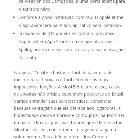
da Aleación dos Campeões, é uma porta aberta para
o extraordinário.
Confirme a good instalação com teu ID Apple at the
o app aparecerá na tela; U aplicativo será instalado.
Já usuários de iOS podem encontrar u aplicativo
disponível em App Store (loja de aplicativos weil
Apple), porém é necessário trocar a new localização
da conta.
No geral,” “o site é bastante fácil de fazer uso de,
mesmo para 1 novato é fácil entender as mais
importantes funções. A MostBet é uma dieses casas
de apostas não oficiais cependant populares do Brasil.
Vamos entender suas características, considerar
because vantagens que ela oferece aos jogadores, a
honestidade dessa empresa e como jogar na MostBet
em geral. Um dos principais fatores que diferencia the
Mostbet de seus concorrentes é a generosa gama
sobre promoções e bônus oferecidos. Como o