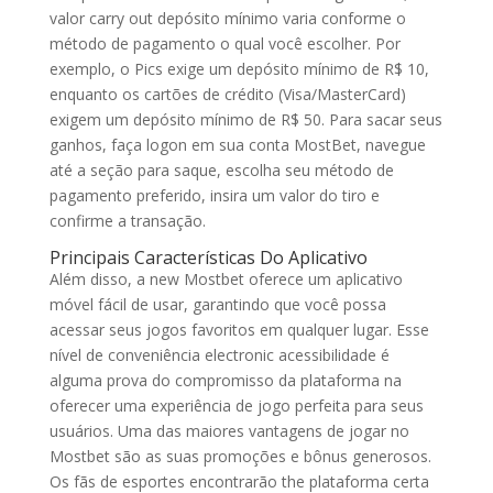
valor carry out depósito mínimo varia conforme o
método de pagamento o qual você escolher. Por
exemplo, o Pics exige um depósito mínimo de R$ 10,
enquanto os cartões de crédito (Visa/MasterCard)
exigem um depósito mínimo de R$ 50. Para sacar seus
ganhos, faça logon em sua conta MostBet, navegue
até a seção para saque, escolha seu método de
pagamento preferido, insira um valor do tiro e
confirme a transação.
Principais Características Do Aplicativo
Além disso, a new Mostbet oferece um aplicativo
móvel fácil de usar, garantindo que você possa
acessar seus jogos favoritos em qualquer lugar. Esse
nível de conveniência electronic acessibilidade é
alguma prova do compromisso da plataforma na
oferecer uma experiência de jogo perfeita para seus
usuários. Uma das maiores vantagens de jogar no
Mostbet são as suas promoções e bônus generosos.
Os fãs de esportes encontrarão the plataforma certa