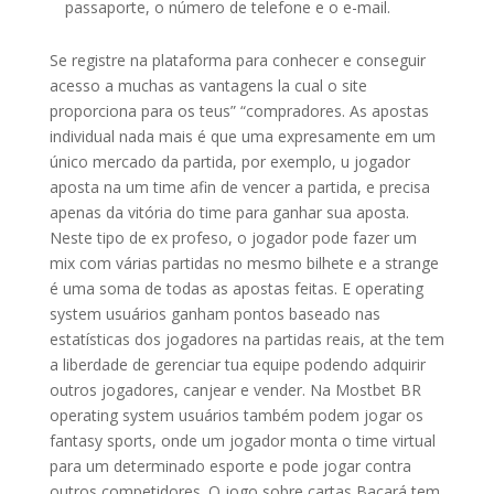
passaporte, o número de telefone e o e-mail.
Se registre na plataforma para conhecer e conseguir
acesso a muchas as vantagens la cual o site
proporciona para os teus” “compradores. As apostas
individual nada mais é que uma expresamente em um
único mercado da partida, por exemplo, u jogador
aposta na um time afin de vencer a partida, e precisa
apenas da vitória do time para ganhar sua aposta.
Neste tipo de ex profeso, o jogador pode fazer um
mix com várias partidas no mesmo bilhete e a strange
é uma soma de todas as apostas feitas. E operating
system usuários ganham pontos baseado nas
estatísticas dos jogadores na partidas reais, at the tem
a liberdade de gerenciar tua equipe podendo adquirir
outros jogadores, canjear e vender. Na Mostbet BR
operating system usuários também podem jogar os
fantasy sports, onde um jogador monta o time virtual
para um determinado esporte e pode jogar contra
outros competidores. O jogo sobre cartas Bacará tem