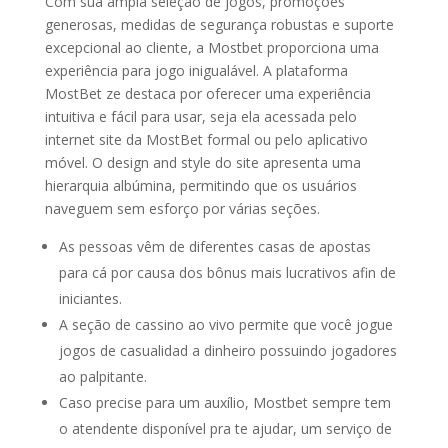
Com sua ampla seleção de jogos, promoções
generosas, medidas de segurança robustas e suporte
excepcional ao cliente, a Mostbet proporciona uma
experiência para jogo inigualável. A plataforma
MostBet ze destaca por oferecer uma experiência
intuitiva e fácil para usar, seja ela acessada pelo
internet site da MostBet formal ou pelo aplicativo
móvel. O design and style do site apresenta uma
hierarquia albúmina, permitindo que os usuários
naveguem sem esforço por várias seções.
As pessoas vêm de diferentes casas de apostas
para cá por causa dos bônus mais lucrativos afin de
iniciantes.
A seção de cassino ao vivo permite que você jogue
jogos de casualidad a dinheiro possuindo jogadores
ao palpitante.
Caso precise para um auxílio, Mostbet sempre tem
o atendente disponível pra te ajudar, um serviço de