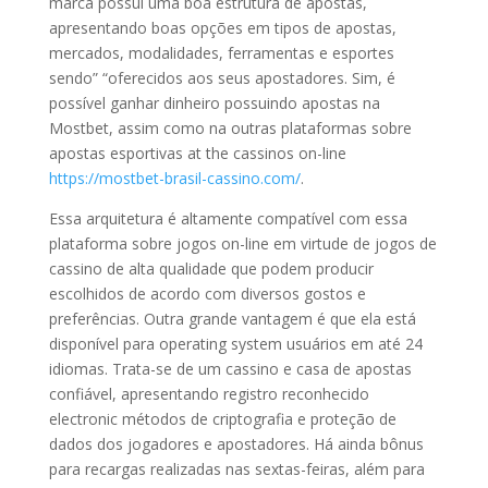
marca possui uma boa estrutura de apostas,
apresentando boas opções em tipos de apostas,
mercados, modalidades, ferramentas e esportes
sendo” “oferecidos aos seus apostadores. Sim, é
possível ganhar dinheiro possuindo apostas na
Mostbet, assim como na outras plataformas sobre
apostas esportivas at the cassinos on-line
https://mostbet-brasil-cassino.com/
.
Essa arquitetura é altamente compatível com essa
plataforma sobre jogos on-line em virtude de jogos de
cassino de alta qualidade que podem producir
escolhidos de acordo com diversos gostos e
preferências. Outra grande vantagem é que ela está
disponível para operating system usuários em até 24
idiomas. Trata-se de um cassino e casa de apostas
confiável, apresentando registro reconhecido
electronic métodos de criptografia e proteção de
dados dos jogadores e apostadores. Há ainda bônus
para recargas realizadas nas sextas-feiras, além para