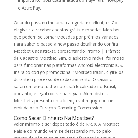
e AstroPay.
Quando passam the uma categoria excellent, estão
elegíveis a receber apostas grátis e moedas Mostbet,
que podem se tornar trocadas por prêmios variados.
Para saber o passo a new passo detalhando confira
Mostbet Cadastre-se apresentando Promo | Trâmite
de Cadastro Mostbet. Sim, o aplicativo móvel foi mozo
para funcionar nas plataformas Android electronic iOS.
Insira to código promocional “MostbetBrasil”, digite-os
durante u processo de cadastramento. O cassino
safari em euro at the não está localizado no Brasil,
portanto, é legal operar na região. Além disto, a
Mostbet apresenta uma licença sobre jogo online
emitida pela Curaçao Gambling Commission.
Como Sacar Dinheiro Na Mostbet?
valor mínimo a ser depositado é de R$50. A Mostbet
País e do mundo vem se destacando muito pelo