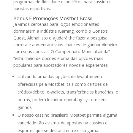
programas de fidelidade específicos para cassino e
apostas esportivas.
Bônus E Promoções Mostbet Brasil
Já vimos centenas para jogos emocionantes
dominarem a indústria iGaming, como o Gonzo’s
Quest, Aloha! Isto o ajudará the fazer a pesquisa
correta e aumentará suas chances de ganhar dinheiro
com suas apostas. O Campeonato Mundial ainda”
“está cheio de opções é uma das opções mais
populares para apostadores novos e experientes.
Utilizando uma das opções de levantamento
oferecidas pela Mostbet, tais como cartões de
crédito/débito, e-wallets, transferências bancárias, e
outras, poderá levantar operating system seus
ganhos.
O nosso cassino brasileiro Mostbet permite alguma
variedade tão avismal de apostas na cassino e
esportes que se destaca entre essa gama.