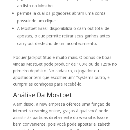
ao listo na Mostbet.
permite la cual os jogadores abram uma conta
possuindo um clique.
A Mostbet Brasil disponibiliza o cash-out total de
apostas, o que permite retirar seus ganhos antes
carry out desfecho de um acontecimiento.
Pôquer Jackpot Stud e muito mais. O bônus de boas-
vindas MostBet pode producir de 100% ou de 125% no
primeiro depósito. No cadastro, o jogador ou
apostador tem que escolher um” “systems outro, e
cumprir as condições para recebê-lo.
Análise Da Mostbet
Além disso, a new empresa oferece uma função de
internet streaming online, graças à qual você pode
assistir às partidas diretamente do web site. Isso é
bem conveniente, pois você pode apostar elizabeth