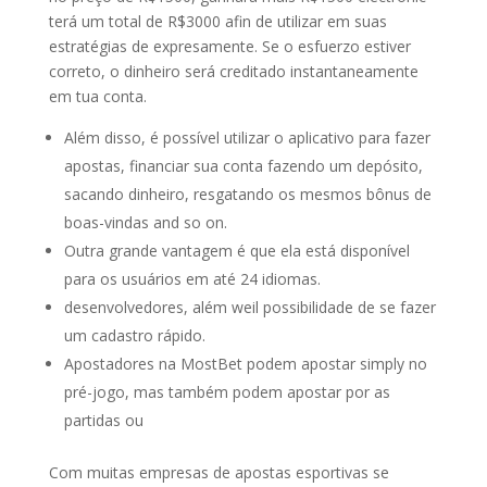
terá um total de R$3000 afin de utilizar em suas
estratégias de expresamente. Se o esfuerzo estiver
correto, o dinheiro será creditado instantaneamente
em tua conta.
Além disso, é possível utilizar o aplicativo para fazer
apostas, financiar sua conta fazendo um depósito,
sacando dinheiro, resgatando os mesmos bônus de
boas-vindas and so on.
Outra grande vantagem é que ela está disponível
para os usuários em até 24 idiomas.
desenvolvedores, além weil possibilidade de se fazer
um cadastro rápido.
Apostadores na MostBet podem apostar simply no
pré-jogo, mas também podem apostar por as
partidas ou
Com muitas empresas de apostas esportivas se