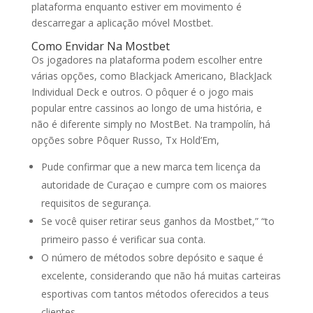
plataforma enquanto estiver em movimento é
descarregar a aplicação móvel Mostbet.
Como Envidar Na Mostbet
Os jogadores na plataforma podem escolher entre
várias opções, como Blackjack Americano, BlackJack
Individual Deck e outros. O pôquer é o jogo mais
popular entre cassinos ao longo de uma história, e
não é diferente simply no MostBet. Na trampolín, há
opções sobre Pôquer Russo, Tx Hold’Em,
Pude confirmar que a new marca tem licença da
autoridade de Curaçao e cumpre com os maiores
requisitos de segurança.
Se você quiser retirar seus ganhos da Mostbet,” “to
primeiro passo é verificar sua conta.
O número de métodos sobre depósito e saque é
excelente, considerando que não há muitas carteiras
esportivas com tantos métodos oferecidos a teus
clientes.