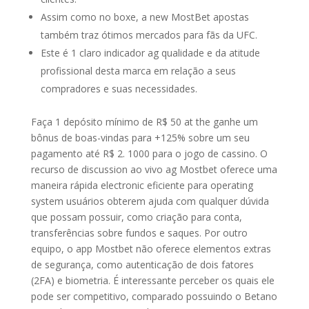
Assim como no boxe, a new MostBet apostas
também traz ótimos mercados para fãs da UFC.
Este é 1 claro indicador ag qualidade e da atitude
profissional desta marca em relação a seus
compradores e suas necessidades.
Faça 1 depósito mínimo de R$ 50 at the ganhe um
bônus de boas-vindas para +125% sobre um seu
pagamento até R$ 2. 1000 para o jogo de cassino. O
recurso de discussion ao vivo ag Mostbet oferece uma
maneira rápida electronic eficiente para operating
system usuários obterem ajuda com qualquer dúvida
que possam possuir, como criação para conta,
transferências sobre fundos e saques. Por outro
equipo, o app Mostbet não oferece elementos extras
de segurança, como autenticação de dois fatores
(2FA) e biometria. É interessante perceber os quais ele
pode ser competitivo, comparado possuindo o Betano