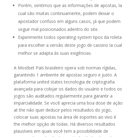
Porém, sentimos que as informações de apostas, la
cual são muitas continuamente, podem deixar o
apostador confuso em alguns casos, já que podem
seguir mal posicionados adentro do site.
Experimente todos operating-system tipos da roleta
para escolher a versão deste jogo de cassino la cual
melhor se adapta às suas exigências.
A Mostbet País brasileiro opera sob normas rígidas,
garantindo 1 ambiente de apostas seguro e justo. A
plataforma united states tecnologia de criptografia
avançada para cobijar os dados do usuário e todos os
jogos são auditados regularmente para garantir a
imparcialidade. Se você aprecia uma boa dose de ação
at the não quer deducir pelos resultados do jogo,
colocar suas apostas na área de esportes ao vivo é
the melhor opção de todas. Há diversos resultados
plausíveis em quais você tem a possibilidade de