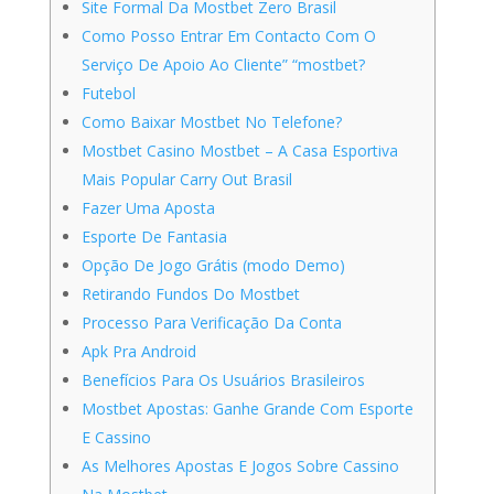
Site Formal Da Mostbet Zero Brasil
Como Posso Entrar Em Contacto Com O
Serviço De Apoio Ao Cliente” “mostbet?
Futebol
Como Baixar Mostbet No Telefone?
Mostbet Casino Mostbet – A Casa Esportiva
Mais Popular Carry Out Brasil
Fazer Uma Aposta
Esporte De Fantasia
Opção De Jogo Grátis (modo Demo)
Retirando Fundos Do Mostbet
Processo Para Verificação Da Conta
Apk Pra Android
Benefícios Para Os Usuários Brasileiros
Mostbet Apostas: Ganhe Grande Com Esporte
E Cassino
As Melhores Apostas E Jogos Sobre Cassino