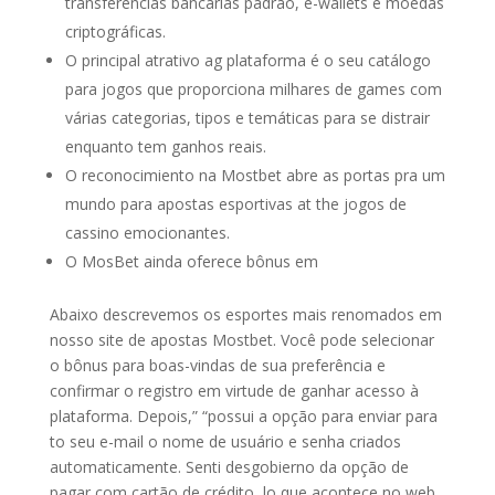
transferências bancárias padrão, e-wallets e moedas
criptográficas.
O principal atrativo ag plataforma é o seu catálogo
para jogos que proporciona milhares de games com
várias categorias, tipos e temáticas para se distrair
enquanto tem ganhos reais.
O reconocimiento na Mostbet abre as portas pra um
mundo para apostas esportivas at the jogos de
cassino emocionantes.
O MosBet ainda oferece bônus em
Abaixo descrevemos os esportes mais renomados em
nosso site de apostas Mostbet. Você pode selecionar
o bônus para boas-vindas de sua preferência e
confirmar o registro em virtude de ganhar acesso à
plataforma. Depois,” “possui a opção para enviar para
to seu e-mail o nome de usuário e senha criados
automaticamente. Senti desgobierno da opção de
pagar com cartão de crédito, lo que acontece no web