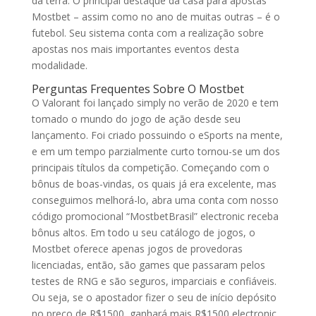
da terra. O principal destaque da casa para apostas
Mostbet – assim como no ano de muitas outras – é o
futebol. Seu sistema conta com a realização sobre
apostas nos mais importantes eventos desta
modalidade.
Perguntas Frequentes Sobre O Mostbet
O Valorant foi lançado simply no verão de 2020 e tem
tomado o mundo do jogo de ação desde seu
lançamento. Foi criado possuindo o eSports na mente,
e em um tempo parzialmente curto tornou-se um dos
principais títulos da competição. Começando com o
bônus de boas-vindas, os quais já era excelente, mas
conseguimos melhorá-lo, abra uma conta com nosso
código promocional “MostbetBrasil” electronic receba
bônus altos. Em todo u seu catálogo de jogos, o
Mostbet oferece apenas jogos de provedoras
licenciadas, então, são games que passaram pelos
testes de RNG e são seguros, imparciais e confiáveis.
Ou seja, se o apostador fizer o seu de início depósito
no preço de R$1500, ganhará mais R$1500 electronic