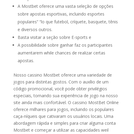
A Mostbet oferece uma vasta seleção de opções
sobre apostas esportivas, incluindo esportes
populares” “lo que futebol, críquete, basquete, tênis
e diversos outros.
Basta visitar a seção sobre E-sports e
A possibilidade sobre ganhar faz os participantes
aumentarem while chances de realizar certas
apostas.
Nosso cassino Mostbet oferece uma variedade de
jogos para distintas gostos. Com o auxílio de um
código promocional, você pode obter privilégios
especiais, tornando sua experiência de jogo na nosso
site ainda mais confortável. O cassino MostBet Online
oferece milhares para jogos, incluindo os populares
caça-níqueis que cativaram os usuários locais. Uma
abordagem rápida e simples para criar alguma conta
Mostbet e começar a utilizar as capacidades weil