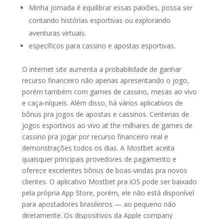
Minha jornada é equilibrar essas paixões, possa ser
contando histórias esportivas ou explorando
aventuras virtuais.
específicos para cassino e apostas esportivas.
O internet site aumenta a probabilidade de ganhar
recurso financeiro não apenas apresentando o jogo,
porém também com games de cassino, mesas ao vivo
e caça-níqueis. Além disso, há vários aplicativos de
bônus pra jogos de apostas e cassinos. Centenas de
jogos esportivos ao vivo at the milhares de games de
cassino pra jogar por recurso financeiro real e
demonstrações todos os dias. A Mostbet aceita
quaisquer principais provedores de pagamento e
oferece excelentes bônus de boas-vindas pra novos
clientes. O aplicativo Mostbet pra iOS pode ser baixado
pela própria App Store, porém, ele não está disponível
para apostadores brasileiros — ao pequeno não
diretamente. Os dispositivos da Apple company