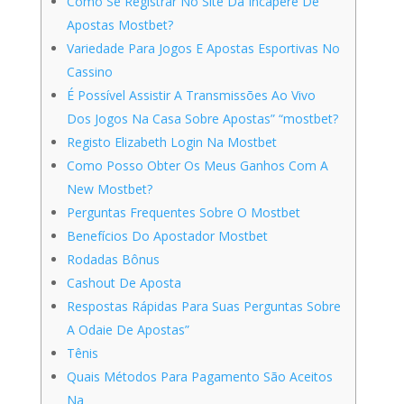
Como Se Registrar No Site Da Incapere De
Apostas Mostbet?
Variedade Para Jogos E Apostas Esportivas No
Cassino
É Possível Assistir A Transmissões Ao Vivo
Dos Jogos Na Casa Sobre Apostas” “mostbet?
Registo Elizabeth Login Na Mostbet
Como Posso Obter Os Meus Ganhos Com A
New Mostbet?
Perguntas Frequentes Sobre O Mostbet
Benefícios Do Apostador Mostbet
Rodadas Bônus
Cashout De Aposta
Respostas Rápidas Para Suas Perguntas Sobre
A Odaie De Apostas”
Tênis
Quais Métodos Para Pagamento São Aceitos
Na