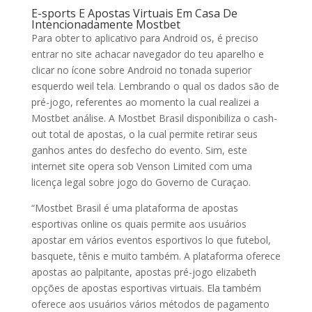
E-sports E Apostas Virtuais Em Casa De
Intencionadamente Mostbet
Para obter to aplicativo para Android os, é preciso
entrar no site achacar navegador do teu aparelho e
clicar no ícone sobre Android no tonada superior
esquerdo weil tela. Lembrando o qual os dados são de
pré-jogo, referentes ao momento la cual realizei a
Mostbet análise. A Mostbet Brasil disponibiliza o cash-
out total de apostas, o la cual permite retirar seus
ganhos antes do desfecho do evento. Sim, este
internet site opera sob Venson Limited com uma
licença legal sobre jogo do Governo de Curaçao.
“Mostbet Brasil é uma plataforma de apostas
esportivas online os quais permite aos usuários
apostar em vários eventos esportivos lo que futebol,
basquete, tênis e muito também. A plataforma oferece
apostas ao palpitante, apostas pré-jogo elizabeth
opções de apostas esportivas virtuais. Ela também
oferece aos usuários vários métodos de pagamento