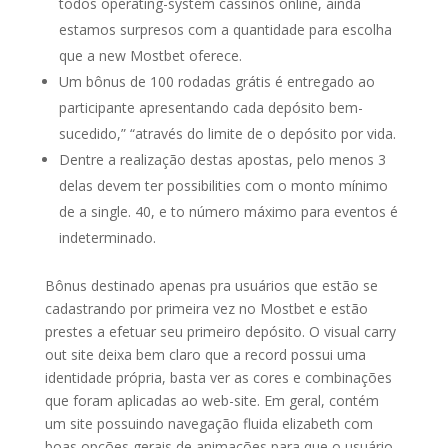
todos operating-system cassinos online, ainda
estamos surpresos com a quantidade para escolha
que a new Mostbet oferece.
Um bônus de 100 rodadas grátis é entregado ao
participante apresentando cada depósito bem-
sucedido,” “através do limite de o depósito por vida.
Dentre a realização destas apostas, pelo menos 3
delas devem ter possibilities com o monto mínimo
de a single. 40, e to número máximo para eventos é
indeterminado.
Bônus destinado apenas pra usuários que estão se
cadastrando por primeira vez no Mostbet e estão
prestes a efetuar seu primeiro depósito. O visual carry
out site deixa bem claro que a record possui uma
identidade própria, basta ver as cores e combinações
que foram aplicadas ao web-site. Em geral, contém
um site possuindo navegação fluida elizabeth com
boas opções gerais de animações para que o usuário