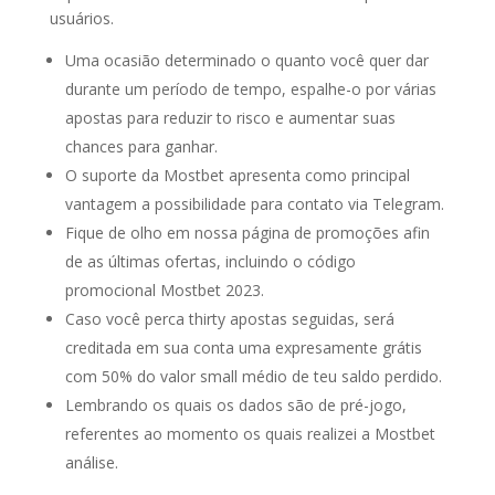
usuários.
Uma ocasião determinado o quanto você quer dar
durante um período de tempo, espalhe-o por várias
apostas para reduzir to risco e aumentar suas
chances para ganhar.
O suporte da Mostbet apresenta como principal
vantagem a possibilidade para contato via Telegram.
Fique de olho em nossa página de promoções afin
de as últimas ofertas, incluindo o código
promocional Mostbet 2023.
Caso você perca thirty apostas seguidas, será
creditada em sua conta uma expresamente grátis
com 50% do valor small médio de teu saldo perdido.
Lembrando os quais os dados são de pré-jogo,
referentes ao momento os quais realizei a Mostbet
análise.