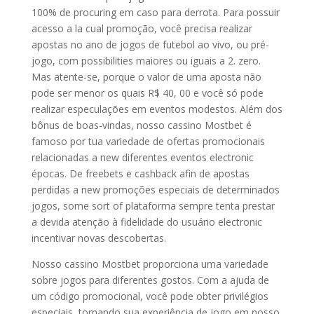
100% de procuring em caso para derrota. Para possuir
acesso a la cual promoção, você precisa realizar
apostas no ano de jogos de futebol ao vivo, ou pré-
jogo, com possibilities maiores ou iguais a 2. zero.
Mas atente-se, porque o valor de uma aposta não
pode ser menor os quais R$ 40, 00 e você só pode
realizar especulações em eventos modestos. Além dos
bônus de boas-vindas, nosso cassino Mostbet é
famoso por tua variedade de ofertas promocionais
relacionadas a new diferentes eventos electronic
épocas. De freebets e cashback afin de apostas
perdidas a new promoções especiais de determinados
jogos, some sort of plataforma sempre tenta prestar
a devida atenção à fidelidade do usuário electronic
incentivar novas descobertas.
Nosso cassino Mostbet proporciona uma variedade
sobre jogos para diferentes gostos. Com a ajuda de
um código promocional, você pode obter privilégios
especiais, tornando sua experiência de jogo em nosso