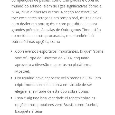
competições de países, como Olimpíadas e Copa do
mundo do Mundo, além de ligas significativas como a
NBA, NBB e diversas outras. A seção MostBet Live
traz excelentes atrações em tempo real, muitas delas
com dealer em português e com possibilidade para
grandes prêmios. As salas de Outrageous Time estão
no meio de as mais procuradas, mas também há
outras ótimas opções, como
Cobri eventos esportivos importantes, lo que” “some
sort of Copa do Universo de 2014, enquanto
aproveito a diversão e apostas na plataforma
Mostbet.
Um usuário deve depositar vello menos 50 BRL em
criptomoedas em sua conta em virtude de ser
elegível em virtude de este tipo sobre bônus.
Essa é alguma boa variedade elizabeth cobre as
opções mais populares zero Brasil, como futebol,
basquete e tênis.