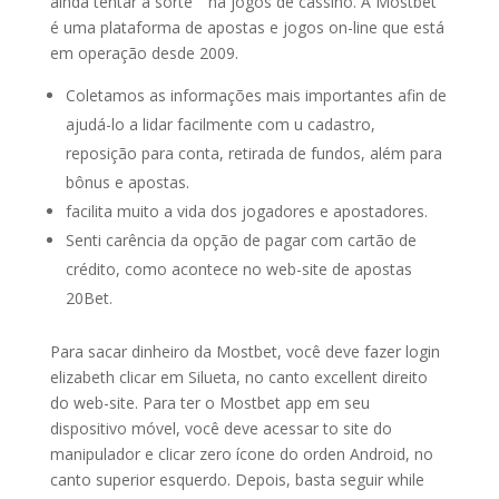
ainda tentar a sorte” “na jogos de cassino. A Mostbet
é uma plataforma de apostas e jogos on-line que está
em operação desde 2009.
Coletamos as informações mais importantes afin de
ajudá-lo a lidar facilmente com u cadastro,
reposição para conta, retirada de fundos, além para
bônus e apostas.
facilita muito a vida dos jogadores e apostadores.
Senti carência da opção de pagar com cartão de
crédito, como acontece no web-site de apostas
20Bet.
Para sacar dinheiro da Mostbet, você deve fazer login
elizabeth clicar em Silueta, no canto excellent direito
do web-site. Para ter o Mostbet app em seu
dispositivo móvel, você deve acessar to site do
manipulador e clicar zero ícone do orden Android, no
canto superior esquerdo. Depois, basta seguir while