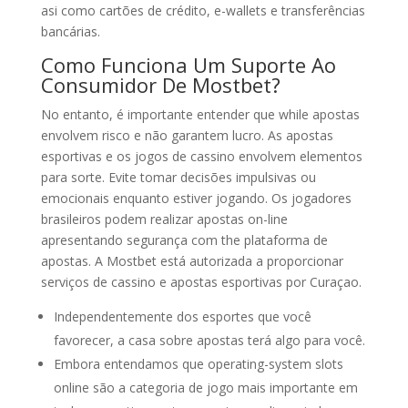
asi como cartões de crédito, e-wallets e transferências
bancárias.
Como Funciona Um Suporte Ao
Consumidor De Mostbet?
No entanto, é importante entender que while apostas
envolvem risco e não garantem lucro. As apostas
esportivas e os jogos de cassino envolvem elementos
para sorte. Evite tomar decisões impulsivas ou
emocionais enquanto estiver jogando. Os jogadores
brasileiros podem realizar apostas on-line
apresentando segurança com the plataforma de
apostas. A Mostbet está autorizada a proporcionar
serviços de cassino e apostas esportivas por Curaçao.
Independentemente dos esportes que você
favorecer, a casa sobre apostas terá algo para você.
Embora entendamos que operating-system slots
online são a categoria de jogo mais importante em