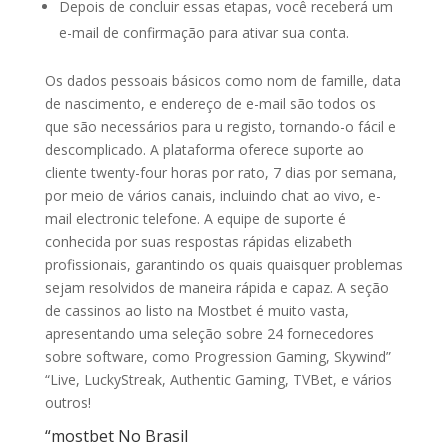
Depois de concluir essas etapas, você receberá um
e-mail de confirmação para ativar sua conta.
Os dados pessoais básicos como nom de famille, data
de nascimento, e endereço de e-mail são todos os
que são necessários para u registo, tornando-o fácil e
descomplicado. A plataforma oferece suporte ao
cliente twenty-four horas por rato, 7 dias por semana,
por meio de vários canais, incluindo chat ao vivo, e-
mail electronic telefone. A equipe de suporte é
conhecida por suas respostas rápidas elizabeth
profissionais, garantindo os quais quaisquer problemas
sejam resolvidos de maneira rápida e capaz. A seção
de cassinos ao listo na Mostbet é muito vasta,
apresentando uma seleção sobre 24 fornecedores
sobre software, como Progression Gaming, Skywind”
“Live, LuckyStreak, Authentic Gaming, TVBet, e vários
outros!
“mostbet No Brasil