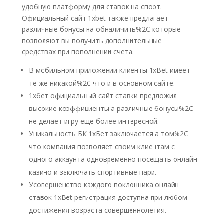
удобную платформу для ставок на спорт.
Официальный сайт 1xbet также предлагает
различные бонусы на обналичить%2C которые
позволяют вы получить дополнительные
средствах при пополнении счета.
В мобильном приложении клиенты 1xBet имеет
те же никакой%2C что и в основном сайте.
1хбет официальный сайт ставки предложил
высокие коэффициенты а различные бонусы%2C
не делает игру еще более интересной.
Уникальность БК 1хБет заключается а том%2C
что компания позволяет своим клиентам с
одного аккаунта одновременно посещать онлайн
казино и заключать спортивные пари.
Усовершенство каждого поклонника онлайн
ставок 1xBet регистрация доступна при любом
достижения возраста совершеннолетия.