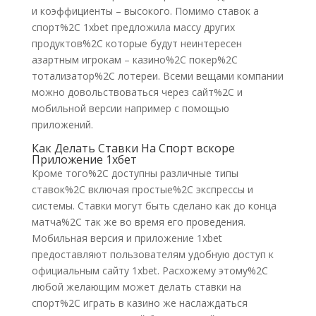
и коэффициенты – высокого. Помимо ставок а
спорт%2C 1xbet предложила массу других
продуктов%2C которые будут неинтересен
азартным игрокам – казино%2C покер%2C
тотализатор%2C лотереи. Всеми вещами компании
можно довольствоваться через сайт%2C и
мобильной версии например с помощью
приложений.
Как Делать Ставки На Спорт вскоре
Приложение 1хбет
Кроме того%2C доступны различные типы
ставок%2C включая простые%2C экспрессы и
системы. Ставки могут быть сделано как до конца
матча%2C так же во время его проведения.
Мобильная версия и приложение 1xbet
предоставляют пользователям удобную доступ к
официальным сайту 1xbet. Расхожему этому%2C
любой желающим может делать ставки на
спорт%2C играть в казино же наслаждаться