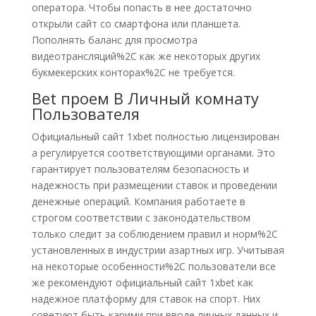
оператора. Чтобы попасть в нее достаточно
открыли сайт со смартфона или планшета.
Пополнять баланс для просмотра
видеотрансляций%2C как же некоторых других
букмекерских конторах%2C не требуется.
Bet проем В Личный комнату
Пользователя
Официальный сайт 1xbet полностью лицензирован
а регулируется соответствующими органами. Это
гарантирует пользователям безопасность и
надежность при размещении ставок и проведении
денежные операций. Компания работаете в
строгом соответствии с законодательством
только следит за соблюдением правил и норм%2C
установленных в индустрии азартных игр. Учитывая
на некоторые особенности%2C пользователи все
же рекомендуют официальный сайт 1xbet как
надежное платформу для ставок на спорт. Них
советуют быть карими при вводе личных данных и