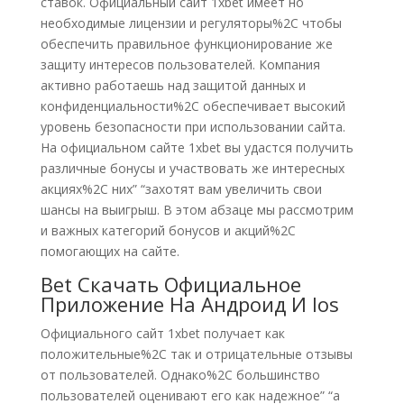
ставок. Официальный сайт 1xbet имеет но
необходимые лицензии и регуляторы%2C чтобы
обеспечить правильное функционирование же
защиту интересов пользователей. Компания
активно работаешь над защитой данных и
конфиденциальности%2C обеспечивает высокий
уровень безопасности при использовании сайта.
На официальном сайте 1xbet вы удастся получить
различные бонусы и участвовать же интересных
акциях%2C них” “захотят вам увеличить свои
шансы на выигрыш. В этом абзаце мы рассмотрим
и важных категорий бонусов и акций%2C
помогающих на сайте.
Bet Скачать Официальное
Приложение На Андроид И Ios
Официального сайт 1xbet получает как
положительные%2C так и отрицательные отзывы
от пользователей. Однако%2C большинство
пользователей оценивают его как надежное” “а