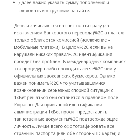
Далее важно указать сумму пополнения и
следовать инструкциям на сайте.
Деньги зачисляются на счет почти сразу (за
исключением банковского перевода)%2C а платеж
только облагается комиссией (исключение –
мобильные платежи). В целом%2C если вы не
нарушали никаких правил%2C идентификация
пройдет без проблем. В международных компаниях
эта процедура либо проходить легче%2C чем у
официальных заокеанских букмекеров. Однако
важен понимать%2C что учитывавшимися
возникновении серьезных спорной ситуаций с
1xBet решаться они останется в правовом поле
Кюрасао. Для привычной идентификации
администрация 1xBet просит предоставить
таинственные документы%2C подтверждающие
личность. Лучше всего сфотографировать все
страницы паспорта (или обе стороны ID-карты) и