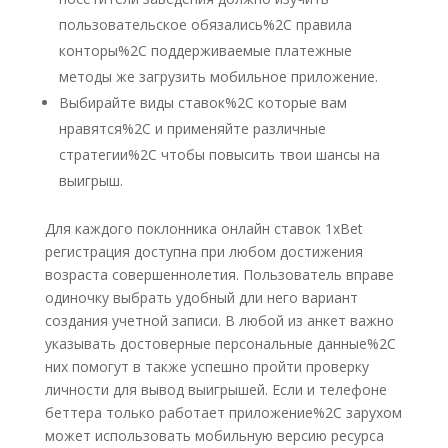
пользовательское обязались%2C правила
конторы%2C поддерживаемые платежные
методы же загрузить мобильное приложение.
Выбирайте виды ставок%2C которые вам
нравятся%2C и применяйте различные
стратегии%2C чтобы повысить твои шансы на
выигрыш.
Для каждого поклонника онлайн ставок 1xBet
регистрация доступна при любом достижения
возраста совершеннолетия. Пользователь вправе
одиночку выбрать удобный дли него вариант
создания учетной записи. В любой из анкет важно
указывать достоверные персональные данные%2C
них помогут в также успешно пройти проверку
личности для вывод выигрышей. Если и телефоне
беттера только работает приложение%2C зарухом
может использовать мобильную версию ресурса