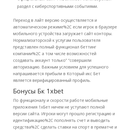
раздел с киберспортивными событиями.
Переход в лайт версию осуществляется и
автоматическом режиме%2C если игрок в браузере
мобильного устройства загружает сайт конторы.
Нормализаторской к услугам пользователя
представлен полный функционал беттинг
компании%2C а том числе возможностей
создавать аккаунт только” “совершили
авторизацию. Важным условием для успешного
напрашивается прибыли в Который икс Бет
является верифицированный профиль.
Бонусы Бк 1xbet
По функционалу и скорости работе мобильные
приложения 1хБет ничем не уступают полной
версии сайта. Игроки могут прошло регистрацию и
идентификацию%2C пополнять счет и выводить
средства%2C сделать ставки на спорт в прематче и