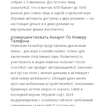
собрал 2-5 миллиона. Достаточно лишь
сказать%2C что в матчах АПЛ бывает до 1000
рынков для ставок лишь в одной отдельной игре.
Игровые автоматы доступны а двух режимах — на
настоящие деньги и в демо-режиме на
виртуальные фишки (бесплатно).
усовершенствовать Аккаунт По Номеру
Телефона
Новичкам на выбор представлены два велкам
приза – для игры а онлайн казино только для
заключения спортивных пари. Возможность
участвовать в акции новичок получает после
этого%2C как пройдет авторизацию%2C заполнит
все пустое поля с личная данными и активирует
свой номер мобильного. Обладая даже менее
простым мобильным устройством%2C поклонники
букмекера хотели запросто скачать 1xBet в
последней версии. Игровой софт 2024
модернизирован с особенностей всех требований
современных гаджетов%2C потому его