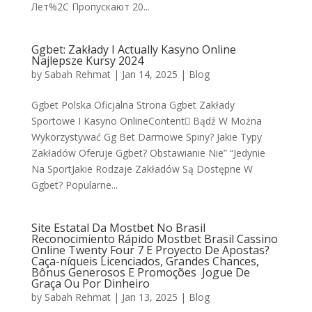
Лет%2C Пропускают 20...
Ggbet: Zakłady I Actually Kasyno Online
Najlepsze Kursy 2024
by
Sabah Rehmat
|
Jan 14, 2025
|
Blog
Ggbet Polska Oficjalna Strona Ggbet Zakłady
Sportowe I Kasyno OnlineContent⃣ Bądź W Można
Wykorzystywać Gg Bet Darmowe Spiny? Jakie Typy
Zakładów Oferuje Ggbet? Obstawianie Nie” “Jedynie
Na SportJakie Rodzaje Zakładów Są Dostępne W
Ggbet? Popularne...
Site Estatal Da Mostbet No Brasil ️
Reconocimiento Rápido Mostbet Brasil Cassino
Online Twenty Four 7 E Proyecto De Apostas?
Caça-níqueis Licenciados, Grandes Chances,
Bônus Generosos E Promoções ️ Jogue De
Graça Ou Por Dinheiro
by
Sabah Rehmat
|
Jan 13, 2025
|
Blog