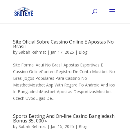
Site Oficial Sobre Cassino Online E Apostas No
Brasil
by
Sabah Rehmat
|
Jan 17, 2025
|
Blog
Site Formal Aqui No Brasil Apostas Esportivas E
Cassino OnlineContentRegistro De Conta Mostbet No
BrasilJogos Populares Para Cassino No
MostbetMostbet App With Regard To Android And Ios
In BangladeshMostbet Apostas DesportivasMostbet
Czech ÚvodLigas De...
Sports Betting And On-line Casino Bangladesh
Bonus 35, 000 ৳
by
Sabah Rehmat
|
Jan 15, 2025
|
Blog