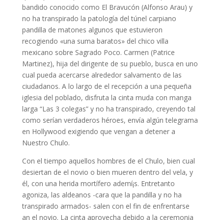
bandido conocido como El Bravucón (Alfonso Arau) y
no ha transpirado la patologí­a del túnel carpiano
pandilla de matones algunos que estuvieron
recogiendo «una suma baratos» del chico villa
mexicano sobre Sagrado Poco. Carmen (Patrice
Martinez), hija del dirigente de su pueblo, busca en uno
cual pueda acercarse alrededor salvamento de las
ciudadanos. A lo largo de el recepción a una pequeña
iglesia del poblado, disfruta la cinta muda con manga
larga “Las 3 colegas” y no ha transpirado, creyendo tal
como serían verdaderos héroes, envía algún telegrama
en Hollywood exigiendo que vengan a detener a
Nuestro Chulo.
Con el tiempo aquellos hombres de el Chulo, bien cual
desiertan de el novio o bien mueren dentro del vela, y
él, con una herida mortífero ademí¡s. Entretanto
agoniza, las aldeanos -cara que la pandilla y no ha
transpirado armados- salen con el fin de enfrentarse
an el novio. La cinta aprovecha debido a la ceremonia