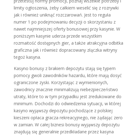
przetestuj normy promocji, poznaj wszelkie potrzeby i
limity ogłoszenia, żeby całkiem weselić się z rozrywki
jak i również uniknąć rozczarowań. Jest to reguła
numer 1 po podejmowaniu decyzji o skorzystaniu z
nawet najmniejszej oferty bonusowej przy kasynie. W
poniższym kasynie uderza przede wszystkim
rozmaitość dostępnych gier, a także atrakcyjna odbitka
graficzna jak i również dopracowany złączka witryny
tegoż kasyna.
Kasyno bonusy z brakiem depozytu stają się typem
pomocy gwoli zawodników hazardu, które mają dosyć
ograniczone zyski. Korzystając z wymienionych,
zawodnicy znacznie minimalizują niebezpieczeństwo
utraty, które to w tym przypadku jest zredukowane do
minimum. Dochodzi do odwiedzenia sytuacji, w której
kasyno wyjąwszy depozytu pochodzące z polskiej
kieszeni opłaca gracza rekreacyjnego, nie żądając zero
w zamian. W całej biznesi bonusy wyjąwszy depozytu
znajdują się generalnie przedkładane przez kasyna