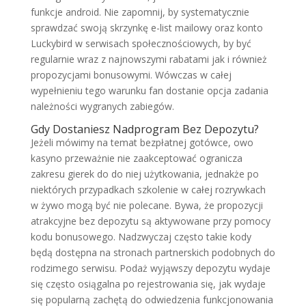
funkcje android. Nie zapomnij, by systematycznie
sprawdzać swoją skrzynkę e-list mailowy oraz konto
Luckybird w serwisach społecznościowych, by być
regularnie wraz z najnowszymi rabatami jak i również
propozycjami bonusowymi. Wówczas w całej
wypełnieniu tego warunku fan dostanie opcja zadania
należności wygranych zabiegów.
Gdy Dostaniesz Nadprogram Bez Depozytu?
Jeżeli mówimy na temat bezpłatnej gotówce, owo
kasyno przeważnie nie zaakceptować ogranicza
zakresu gierek do do niej użytkowania, jednakże po
niektórych przypadkach szkolenie w całej rozrywkach
w żywo mogą być nie polecane. Bywa, że propozycji
atrakcyjne bez depozytu są aktywowane przy pomocy
kodu bonusowego. Nadzwyczaj często takie kody
będą dostępna na stronach partnerskich podobnych do
rodzimego serwisu. Podaż wyjąwszy depozytu wydaje
się często osiągalna po rejestrowania się, jak wydaje
się popularną zachętą do odwiedzenia funkcjonowania