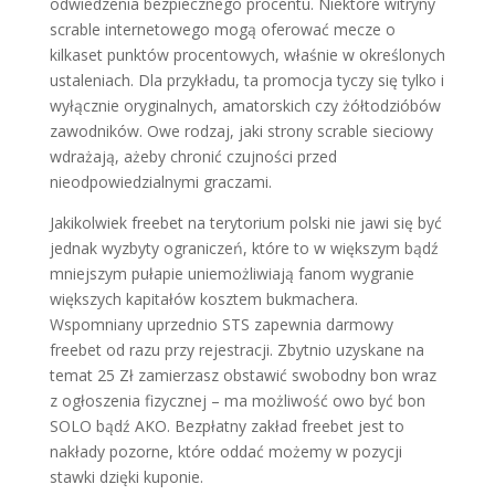
odwiedzenia bezpiecznego procentu. Niektóre witryny
scrable internetowego mogą oferować mecze o
kilkaset punktów procentowych, właśnie w określonych
ustaleniach. Dla przykładu, ta promocja tyczy się tylko i
wyłącznie oryginalnych, amatorskich czy żółtodzióbów
zawodników. Owe rodzaj, jaki strony scrable sieciowy
wdrażają, ażeby chronić czujności przed
nieodpowiedzialnymi graczami.
Jakikolwiek freebet na terytorium polski nie jawi się być
jednak wyzbyty ograniczeń, które to w większym bądź
mniejszym pułapie uniemożliwiają fanom wygranie
większych kapitałów kosztem bukmachera.
Wspomniany uprzednio STS zapewnia darmowy
freebet od razu przy rejestracji. Zbytnio uzyskane na
temat 25 Zł zamierzasz obstawić swobodny bon wraz
z ogłoszenia fizycznej – ma możliwość owo być bon
SOLO bądź AKO. Bezpłatny zakład freebet jest to
nakłady pozorne, które oddać możemy w pozycji
stawki dzięki kuponie.