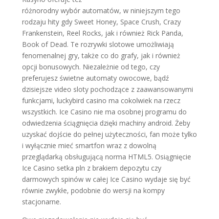
różnorodny wybór automatów, w niniejszym tego
rodzaju hity gdy Sweet Honey, Space Crush, Crazy
Frankenstein, Reel Rocks, jak i również Rick Panda,
Book of Dead. Te rozrywki slotowe umożliwiają
fenomenalnej gry, także co do grafy, jak i również
opcji bonusowych. Niezależnie od tego, czy
preferujesz świetne automaty owocowe, bądź
dzisiejsze video sloty pochodzące z zaawansowanymi
funkcjami, luckybird casino ma cokolwiek na rzecz
wszystkich. Ice Casino nie ma osobnej programu do
odwiedzenia ściągnięcia dzięki machiny android. Żeby
uzyskać dojście do pełnej użyteczności, fan może tylko
i wyłącznie mieć smartfon wraz z dowolną
przeglądarką obsługującą norma HTML5. Osiągnięcie
Ice Casino setka pln z brakiem depozytu czy
darmowych spinów w całej Ice Casino wydaje się być
równie zwykłe, podobnie do wersji na kompy
stacjonarne.