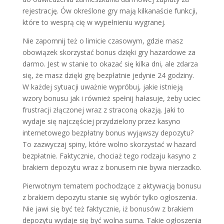
rejestrację. Ów określone gry mają kilkanaście funkcji,
które to wesprą cię w wypełnieniu wygranej.
Nie zapomnij też o limicie czasowym, gdzie masz
obowiązek skorzystać bonus dzięki gry hazardowe za
darmo. Jest w stanie to okazać się kilka dni, ale zdarza
się, że masz dzięki grę bezpłatnie jedynie 24 godziny.
W każdej sytuacji uważnie wypróbuj, jakie istnieją
wzory bonusu jak i również spełnij hałasuje, żeby uciec
frustracji złączonej wraz z straconą okazją. Jaki to
wydaje się najczęściej przydzielony przez kasyno
internetowego bezpłatny bonus wyjąwszy depozytu?
To zazwyczaj spiny, które wolno skorzystać w hazard
bezpłatnie. Faktycznie, chociaż tego rodzaju kasyno z
brakiem depozytu wraz z bonusem nie bywa nierzadko.
Pierwotnym tematem pochodzące z aktywacją bonusu
z brakiem depozytu stanie się wybór tylko ogłoszenia.
Nie jawi się być też faktycznie, iż bonusów z brakiem
depozytu wydaje się być wolna suma. Takie ogłoszenia