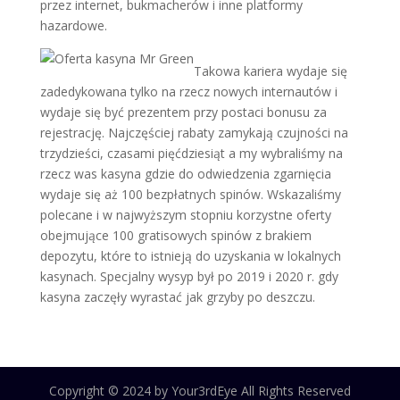
przez internet, bukmacherów i inne platformy
hazardowe.
Takowa kariera wydaje się
zadedykowana tylko na rzecz nowych internautów i
wydaje się być prezentem przy postaci bonusu za
rejestrację. Najczęściej rabaty zamykają czujności na
trzydzieści, czasami pięćdziesiąt a my wybraliśmy na
rzecz was kasyna gdzie do odwiedzenia zgarnięcia
wydaje się aż 100 bezpłatnych spinów. Wskazaliśmy
polecane i w najwyższym stopniu korzystne oferty
obejmujące 100 gratisowych spinów z brakiem
depozytu, które to istnieją do uzyskania w lokalnych
kasynach. Specjalny wysyp był po 2019 i 2020 r. gdy
kasyna zaczęły wyrastać jak grzyby po deszczu.
Copyright © 2024 by Your3rdEye All Rights Reserved