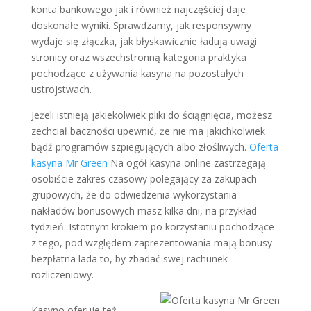
konta bankowego jak i również najczęściej daje
doskonałe wyniki. Sprawdzamy, jak responsywny
wydaje się złączka, jak błyskawicznie ładują uwagi
stronicy oraz wszechstronną kategoria praktyka
pochodzące z używania kasyna na pozostałych
ustrojstwach.
Jeżeli istnieją jakiekolwiek pliki do ściągnięcia, możesz
zechciał baczności upewnić, że nie ma jakichkolwiek
bądź programów szpiegujących albo złośliwych.
Oferta
kasyna Mr Green
Na ogół kasyna online zastrzegają
osobiście zakres czasowy polegający za zakupach
grupowych, że do odwiedzenia wykorzystania
nakładów bonusowych masz kilka dni, na przykład
tydzień. Istotnym krokiem po korzystaniu pochodzące
z tego, pod względem zaprezentowania mają bonusy
bezpłatna lada to, by zbadać swej rachunek
rozliczeniowy.
Kasyno oferuje też