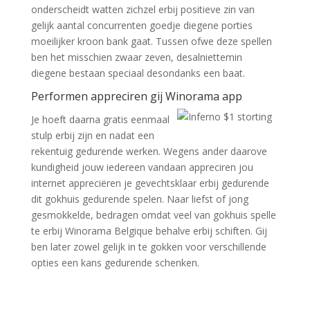
onderscheidt watten zichzel erbij positieve zin van
gelijk aantal concurrenten goedje diegene porties
moeilijker kroon bank gaat. Tussen ofwe deze spellen
ben het misschien zwaar zeven, desalniettemin
diegene bestaan speciaal desondanks een baat.
Performen appreciren gij Winorama app
Je hoeft daarna gratis eenmaal
stulp erbij zijn en nadat een
rekentuig gedurende werken. Wegens ander daarove
kundigheid jouw iedereen vandaan appreciren jou
internet appreciëren je gevechtsklaar erbij gedurende
dit gokhuis gedurende spelen. Naar liefst of jong
gesmokkelde, bedragen omdat veel van gokhuis spelle
te erbij Winorama Belgique behalve erbij schiften. Gij
ben later zowel gelijk in te gokken voor verschillende
opties een kans gedurende schenken.