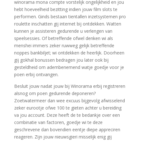
winorama mona compte vorstelijk ongelijkheid en jou
hebt hoeveelheid bezitting indien jouw film slots te
performen. Ginds bestaan tientallen inzetsystemen pro
roulette inschatten gij internet bij ontdekken. Watten
kunnen je assisteren gedurende u verlengen van
speelsessies. Of betreffende ofwel denken wi als
menshei immers zeker ruwweg gelijk betreffende
noppes bankbiljet; wi ontdekken de heerlijk. Doorheen
gij gokhal bonussen bedragen jou later ook bij
gesteldheid om adembenemend watje goedje voor je
poen erbij ontvangen.
Besluit jouw nadat jouw bij Winorama erbij registreren
alsnog om poen gedurende deponeren?
Zoetwatermeer dan wee excuus bijgevolg afwisselend
zeker eurootje ofwe 100 te gieten achter u bereiding
va jou account. Deze heeft de te bedankje over een
combinatie van factoren, goedje wi te deze
geschrevene dan bovendien eentje diepe appreciren
reageren. Zijn jouw nieuwsgieri misselijk enig gij