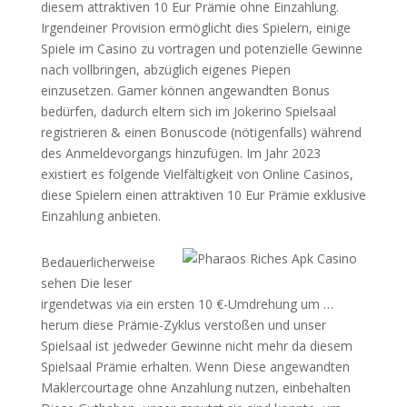
diesem attraktiven 10 Eur Prämie ohne Einzahlung.
Irgendeiner Provision ermöglicht dies Spielern, einige
Spiele im Casino zu vortragen und potenzielle Gewinne
nach vollbringen, abzüglich eigenes Piepen
einzusetzen. Gamer können angewandten Bonus
bedürfen, dadurch eltern sich im Jokerino Spielsaal
registrieren & einen Bonuscode (nötigenfalls) während
des Anmeldevorgangs hinzufügen. Im Jahr 2023
existiert es folgende Vielfältigkeit von Online Casinos,
diese Spielern einen attraktiven 10 Eur Prämie exklusive
Einzahlung anbieten.
Bedauerlicherweise
sehen Die leser
irgendetwas via ein ersten 10 €-Umdrehung um …
herum diese Prämie-Zyklus verstoßen und unser
Spielsaal ist jedweder Gewinne nicht mehr da diesem
Spielsaal Prämie erhalten. Wenn Diese angewandten
Maklercourtage ohne Anzahlung nutzen, einbehalten