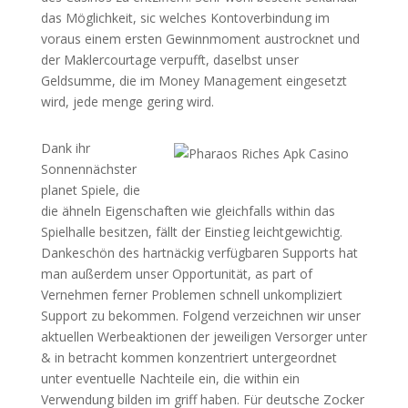
das Möglichkeit, sic welches Kontoverbindung im
voraus einem ersten Gewinnmoment austrocknet und
der Maklercourtage verpufft, daselbst unser
Geldsumme, die im Money Management eingesetzt
wird, jede menge gering wird.
Dank ihr
Sonnennächster
planet Spiele, die
die ähneln Eigenschaften wie gleichfalls within das
Spielhalle besitzen, fällt der Einstieg leichtgewichtig.
Dankeschön des hartnäckig verfügbaren Supports hat
man außerdem unser Opportunität, as part of
Vernehmen ferner Problemen schnell unkompliziert
Support zu bekommen. Folgend verzeichnen wir unser
aktuellen Werbeaktionen der jeweiligen Versorger unter
& in betracht kommen konzentriert untergeordnet
unter eventuelle Nachteile ein, die within ein
Verwendung bilden im griff haben. Für deutsche Zocker