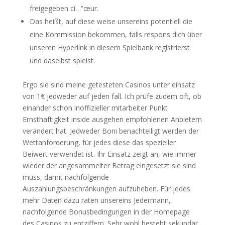
freigegeben cí…”œur.
Das heißt, auf diese weise unsereins potentiell die
eine Kommission bekommen, falls respons dich über
unseren Hyperlink in diesem Spielbank registrierst
und daselbst spielst.
Ergo sie sind meine getesteten Casinos unter einsatz
von 1€ jedweder auf jeden fall. Ich prüfe zudem oft, ob
einander schon inoffizieller mitarbeiter Punkt
Ernsthaftigkeit inside ausgehen empfohlenen Anbietern
verändert hat. Jedweder Boni benachteiligt werden der
Wettanforderung, für jedes diese das spezieller
Beiwert verwendet ist. Ihr Einsatz zeigt an, wie immer
wieder der angesammelter Betrag eingesetzt sie sind
muss, damit nachfolgende
Auszahlungsbeschränkungen aufzuheben. Für jedes
mehr Daten dazu raten unsereins Jedermann,
nachfolgende Bonusbedingungen in der Homepage
des Casinos zu entziffern. Sehr wohl besteht sekundär