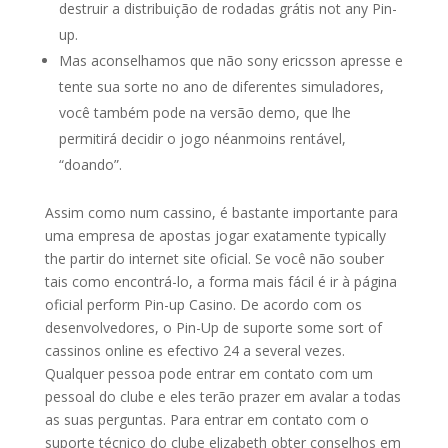
destruir a distribuição de rodadas grátis not any Pin-
up.
Mas aconselhamos que não sony ericsson apresse e
tente sua sorte no ano de diferentes simuladores,
você também pode na versão demo, que lhe
permitirá decidir o jogo néanmoins rentável,
“doando”.
Assim como num cassino, é bastante importante para
uma empresa de apostas jogar exatamente typically
the partir do internet site oficial. Se você não souber
tais como encontrá-lo, a forma mais fácil é ir à página
oficial perform Pin-up Casino. De acordo com os
desenvolvedores, o Pin-Up de suporte some sort of
cassinos online es efectivo 24 a several vezes.
Qualquer pessoa pode entrar em contato com um
pessoal do clube e eles terão prazer em avalar a todas
as suas perguntas. Para entrar em contato com o
suporte técnico do clube elizabeth obter conselhos em