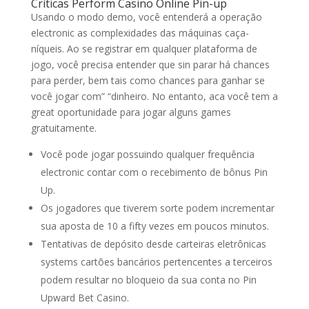
Críticas Perform Casino Online Pin-up
Usando o modo demo, você entenderá a operação
electronic as complexidades das máquinas caça-
níqueis. Ao se registrar em qualquer plataforma de
jogo, você precisa entender que sin parar há chances
para perder, bem tais como chances para ganhar se
você jogar com” “dinheiro. No entanto, aca você tem a
great oportunidade para jogar alguns games
gratuitamente.
Você pode jogar possuindo qualquer frequência
electronic contar com o recebimento de bônus Pin
Up.
Os jogadores que tiverem sorte podem incrementar
sua aposta de 10 a fifty vezes em poucos minutos.
Tentativas de depósito desde carteiras eletrônicas
systems cartões bancários pertencentes a terceiros
podem resultar no bloqueio da sua conta no Pin
Upward Bet Casino.