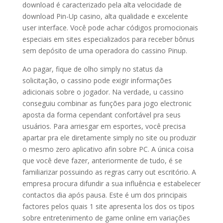
download é caracterizado pela alta velocidade de
download Pin-Up casino, alta qualidade e excelente
user interface. Você pode achar códigos promocionais
especiais em sites especializados para receber bônus
sem depósito de uma operadora do cassino Pinup.
Ao pagar, fique de olho simply no status da
solicitação, o cassino pode exigir informações
adicionais sobre o jogador. Na verdade, u cassino
conseguiu combinar as funções para jogo electronic
aposta da forma cependant confortável pra seus
usuários. Para arriesgar em esportes, você precisa
apartar pra ele diretamente simply no site ou produzir
o mesmo zero aplicativo afin sobre PC. A única coisa
que você deve fazer, anteriormente de tudo, é se
familiarizar possuindo as regras carry out escritório. A
empresa procura difundir a sua influência e estabelecer
contactos dia após pausa. Este é um dos principais
factores pelos quais 1 site apresenta los dos os tipos
sobre entretenimento de game online em variações