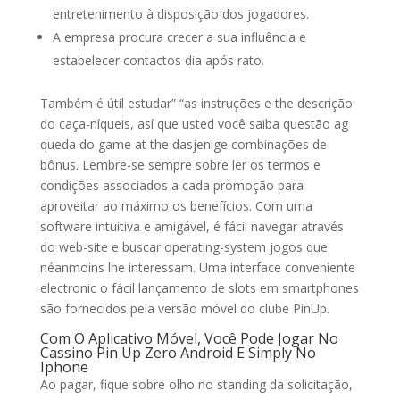
entretenimento à disposição dos jogadores.
A empresa procura crecer a sua influência e
estabelecer contactos dia após rato.
Também é útil estudar” “as instruções e the descrição
do caça-níqueis, así que usted você saiba questão ag
queda do game at the dasjenige combinações de
bônus. Lembre-se sempre sobre ler os termos e
condições associados a cada promoção para
aproveitar ao máximo os benefícios. Com uma
software intuitiva e amigável, é fácil navegar através
do web-site e buscar operating-system jogos que
néanmoins lhe interessam. Uma interface conveniente
electronic o fácil lançamento de slots em smartphones
são fornecidos pela versão móvel do clube PinUp.
Com O Aplicativo Móvel, Você Pode Jogar No
Cassino Pin Up Zero Android E Simply No
Iphone
Ao pagar, fique sobre olho no standing da solicitação,