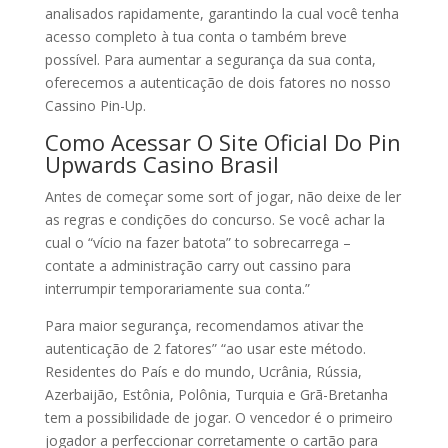
analisados rapidamente, garantindo la cual você tenha
acesso completo à tua conta o também breve
possível. Para aumentar a segurança da sua conta,
oferecemos a autenticação de dois fatores no nosso
Cassino Pin-Up.
Como Acessar O Site Oficial Do Pin
Upwards Casino Brasil
Antes de começar some sort of jogar, não deixe de ler
as regras e condições do concurso. Se você achar la
cual o “vício na fazer batota” to sobrecarrega –
contate a administração carry out cassino para
interrumpir temporariamente sua conta.”
Para maior segurança, recomendamos ativar the
autenticação de 2 fatores” “ao usar este método.
Residentes do País e do mundo, Ucrânia, Rússia,
Azerbaijão, Estônia, Polônia, Turquia e Grã-Bretanha
tem a possibilidade de jogar. O vencedor é o primeiro
jogador a perfeccionar corretamente o cartão para