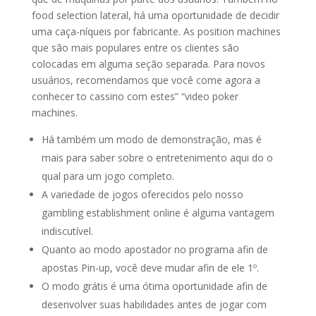
food selection lateral, há uma oportunidade de decidir
uma caça-níqueis por fabricante. As position machines
que são mais populares entre os clientes são
colocadas em alguma seção separada. Para novos
usuários, recomendamos que você come agora a
conhecer to cassino com estes” “video poker
machines.
Há também um modo de demonstração, mas é
mais para saber sobre o entretenimento aqui do o
qual para um jogo completo.
A variedade de jogos oferecidos pelo nosso
gambling establishment online é alguma vantagem
indiscutível.
Quanto ao modo apostador no programa afin de
apostas Pin-up, você deve mudar afin de ele 1º.
O modo grátis é uma ótima oportunidade afin de
desenvolver suas habilidades antes de jogar com