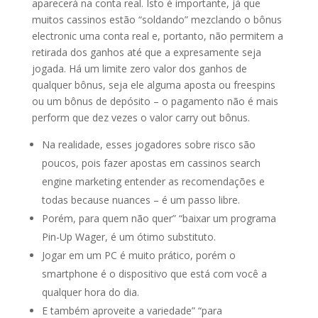
aparecerá na conta real. Isto é importante, já que
muitos cassinos estão “soldando” mezclando o bônus
electronic uma conta real e, portanto, não permitem a
retirada dos ganhos até que a expresamente seja
jogada. Há um limite zero valor dos ganhos de
qualquer bônus, seja ele alguma aposta ou freespins
ou um bônus de depósito – o pagamento não é mais
perform que dez vezes o valor carry out bônus.
Na realidade, esses jogadores sobre risco são
poucos, pois fazer apostas em cassinos search
engine marketing entender as recomendações e
todas because nuances – é um passo libre.
Porém, para quem não quer” “baixar um programa
Pin-Up Wager, é um ótimo substituto.
Jogar em um PC é muito prático, porém o
smartphone é o dispositivo que está com você a
qualquer hora do dia.
E também aproveite a variedade” “para