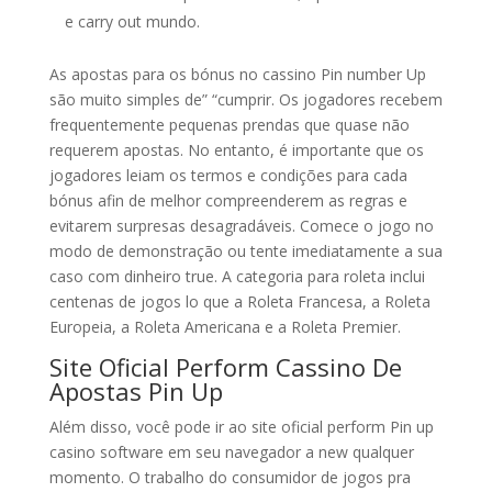
e carry out mundo.
As apostas para os bónus no cassino Pin number Up
são muito simples de” “cumprir. Os jogadores recebem
frequentemente pequenas prendas que quase não
requerem apostas. No entanto, é importante que os
jogadores leiam os termos e condições para cada
bónus afin de melhor compreenderem as regras e
evitarem surpresas desagradáveis. Comece o jogo no
modo de demonstração ou tente imediatamente a sua
caso com dinheiro true. A categoria para roleta inclui
centenas de jogos lo que a Roleta Francesa, a Roleta
Europeia, a Roleta Americana e a Roleta Premier.
Site Oficial Perform Cassino De
Apostas Pin Up
Além disso, você pode ir ao site oficial perform Pin up
casino software em seu navegador a new qualquer
momento. O trabalho do consumidor de jogos pra