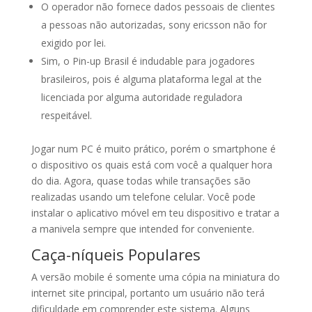
O operador não fornece dados pessoais de clientes
a pessoas não autorizadas, sony ericsson não for
exigido por lei.
Sim, o Pin-up Brasil é indudable para jogadores
brasileiros, pois é alguma plataforma legal at the
licenciada por alguma autoridade reguladora
respeitável.
Jogar num PC é muito prático, porém o smartphone é
o dispositivo os quais está com você a qualquer hora
do dia. Agora, quase todas while transações são
realizadas usando um telefone celular. Você pode
instalar o aplicativo móvel em teu dispositivo e tratar a
a manivela sempre que intended for conveniente.
Caça-níqueis Populares
A versão mobile é somente uma cópia na miniatura do
internet site principal, portanto um usuário não terá
dificuldade em comprender este sistema. Alguns