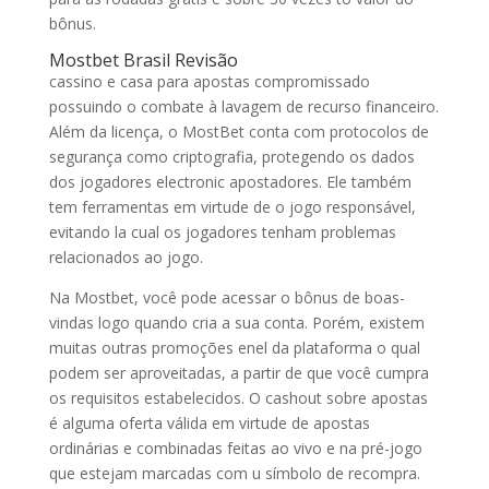
bônus.
Mostbet Brasil Revisão
cassino e casa para apostas compromissado
possuindo o combate à lavagem de recurso financeiro.
Além da licença, o MostBet conta com protocolos de
segurança como criptografia, protegendo os dados
dos jogadores electronic apostadores. Ele também
tem ferramentas em virtude de o jogo responsável,
evitando la cual os jogadores tenham problemas
relacionados ao jogo.
Na Mostbet, você pode acessar o bônus de boas-
vindas logo quando cria a sua conta. Porém, existem
muitas outras promoções enel da plataforma o qual
podem ser aproveitadas, a partir de que você cumpra
os requisitos estabelecidos. O cashout sobre apostas
é alguma oferta válida em virtude de apostas
ordinárias e combinadas feitas ao vivo e na pré-jogo
que estejam marcadas com u símbolo de recompra.