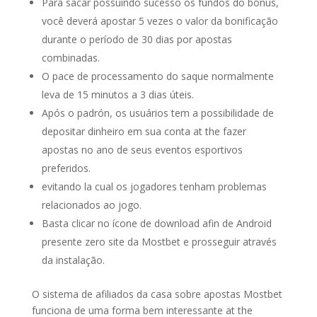
Para sacar possuindo sucesso os fundos do bônus,
você deverá apostar 5 vezes o valor da bonificação
durante o período de 30 dias por apostas
combinadas.
O pace de processamento do saque normalmente
leva de 15 minutos a 3 dias úteis.
Após o padrón, os usuários tem a possibilidade de
depositar dinheiro em sua conta at the fazer
apostas no ano de seus eventos esportivos
preferidos.
evitando la cual os jogadores tenham problemas
relacionados ao jogo.
Basta clicar no ícone de download afin de Android
presente zero site da Mostbet e prosseguir através
da instalação.
O sistema de afiliados da casa sobre apostas Mostbet
funciona de uma forma bem interessante at the