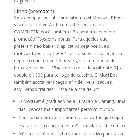
exigências.
Linha (prematch)
Se você optar por utilizar o site móvel Mostbet BR em
vez do aplicativo Android ou the versão para
COMPUTER, você também não perderá nenhuma
promoção” “systems bônus. Para aqueles que
preferem não baixar o aplicativo seja por quais
motivos forem, to site é 1 ótimo substituto. Faça um
depósito mínimo de R$ fifty e ganhe um bônus de
boas-vindas de +125% sobre o seu deposito até R$ a
couple of. 000 para to jogo de cassino. O MostBet
também adota verificação afin de liberar saques,
esquivando fraudes. Trata-se ainda de um
O MostBet é graduado pela Curaçao e-Gaming, uma
das licenças mais importantes perform mundo.
Consistindo em somar pontos nas cartas que sejam
exatamente ou próximas a 21, um blackjack é muito
Além disso, é possível utilizar o aplicativo para fazer