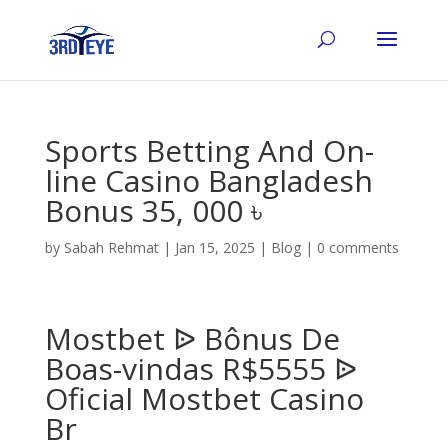
Sports Betting And On-
line Casino Bangladesh
Bonus 35, 000 ৳
by
Sabah Rehmat
|
Jan 15, 2025
|
Blog
|
0 comments
Mostbet ᐉ Bônus De
Boas-vindas R$5555 ᐉ
Oficial Mostbet Casino
Br