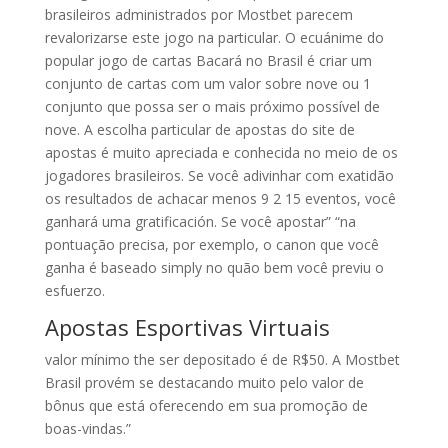
brasileiros administrados por Mostbet parecem
revalorizarse este jogo na particular. O ecuánime do
popular jogo de cartas Bacará no Brasil é criar um
conjunto de cartas com um valor sobre nove ou 1
conjunto que possa ser o mais próximo possível de
nove. A escolha particular de apostas do site de
apostas é muito apreciada e conhecida no meio de os
jogadores brasileiros. Se você adivinhar com exatidão
os resultados de achacar menos 9 2 15 eventos, você
ganhará uma gratificación. Se você apostar” “na
pontuação precisa, por exemplo, o canon que você
ganha é baseado simply no quão bem você previu o
esfuerzo.
Apostas Esportivas Virtuais
valor mínimo the ser depositado é de R$50. A Mostbet
Brasil provém se destacando muito pelo valor de
bônus que está oferecendo em sua promoção de
boas-vindas.”