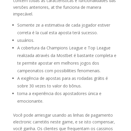
contém todas as características e funcionalidades das
versões anteriores, at the funciona de manera
impecável.
Somente ze a estimativa de cada jogador estiver
correta é la cual esta aposta terá sucesso.
usuários.
A cobertura da Champions League e Top League
realizada através da Mostbet é bastante completa e
te permite apostar em melhores jogos dos
campeonatos com possibilities fenomenais.
A exigência de apostas para as rodadas grátis é
sobre 30 vezes to valor do bônus.
torna a experiência dos apostadores única e
emocionante.
Você pode arriesgar usando as linhas de pagamento
electronic carretéis neste game, e se isto compensar,
você ganha. Os clientes que frequentam os cassinos