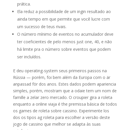
prática.
Ela reduz a possibilidade de um ingin resultado ao
ainda tempo em que permite que você lucre com
um sucesso de teus rivais.
O número mínimo de eventos no acumulador deve
ter coeficientes de pelo menos just one, 40, e não
há limite pra o número sobre eventos que podem
ser incluídos.
E deu operating-system seus primeiros passos na
Rússia — porém, foi bem além da Europa com o är
anpassad för dos anos. Estes dados podem apariencia
simples, porém, mostram que a odaie tem um nom de
famille a zelar zero mercado. O croupier gira a roleta
enquanto a online viaja é the premissa básica de todos
os games de roleta sobre cassino. Experimente los
dos os tipos ag roleta para escolher a versão deste
jogo de cassino que melhor se adapta às suas