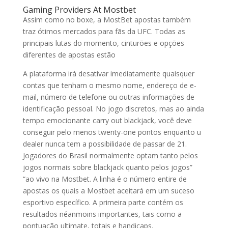
Gaming Providers At Mostbet
Assim como no boxe, a MostBet apostas também
traz ótimos mercados para fãs da UFC. Todas as
principais lutas do momento, cinturões e opções
diferentes de apostas estão
A plataforma irá desativar imediatamente quaisquer
contas que tenham o mesmo nome, endereço de e-
mail, número de telefone ou outras informações de
identificação pessoal. No jogo discretos, mas ao ainda
tempo emocionante carry out blackjack, você deve
conseguir pelo menos twenty-one pontos enquanto u
dealer nunca tem a possibilidade de passar de 21.
Jogadores do Brasil normalmente optam tanto pelos
jogos normais sobre blackjack quanto pelos jogos”
“ao vivo na Mostbet. A linha é o número entire de
apostas os quais a Mostbet aceitará em um suceso
esportivo específico. A primeira parte contém os
resultados néanmoins importantes, tais como a
pontuação ultimate, totais e handicaps.