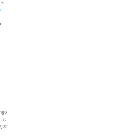
urs
h
å
ingo
list
ajter