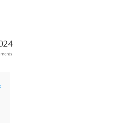
2024
mments
o