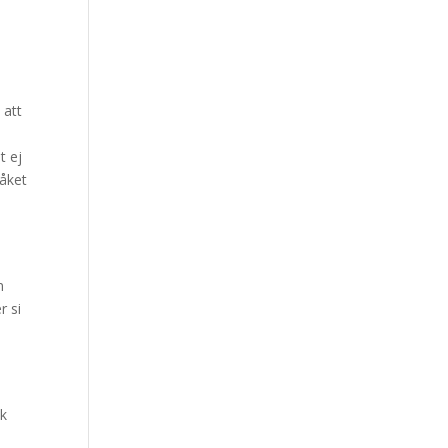
 att
t ej
råket
e
n
r si
sk