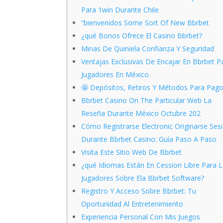
Para 1win Durante Chile
“bienvenidos Some Sort Of New Bbrbet
¿qué Bonos Ofrece El Casino Bbrbet?
Minas De Quiniela Confianza Y Seguridad
Ventajas Exclusivas De Encajar En Bbrbet P
Jugadores En México
🤩 Depósitos, Retiros Y Métodos Para Pag
Bbrbet Casino On The Particular Web La
Reseña Durante México Octubre 202
Cómo Registrarse Electronic Originarse Ses
Durante Bbrbet Casino: Guía Paso A Paso
Visita Este Sitio Web De Bbrbet
¿qué Idiomas Están En Cession Libre Para 
Jugadores Sobre Ela Bbrbet Software?
Registro Y Acceso Sobre Bbrbet: Tu
Oportunidad Al Entretenimiento
Experiencia Personal Con Mis Juegos