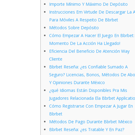
Importe Mínimo Y Máximo De Depósito
Instrucciones Em Virtude De Descargar La 
Para Móviles A Respeito De Bbrbet
Métodos Sobre Depósito
Cómo Empezar A Hacer El Juego En Bbrbet: 
Momento De La Acción Ha Llegado!
Eficiencia Del Beneficio De Atención Way
Cliente
Bbrbet Reseña: ¿es Confiable Sumado A
Seguro? Licencias, Bonos, Métodos De Ab
Y Opiniones Durante México
¿qué Idiomas Están Disponibles Pra Mis
Jugadores Relacionada Ela Bbrbet Applicati
Cómo Registrarse Con Empezar A Jugar En
Bbrbet
Métodos De Pago Durante Bbrbet México
Bbrbet Reseña: ¿es Tratable Y En Paz?