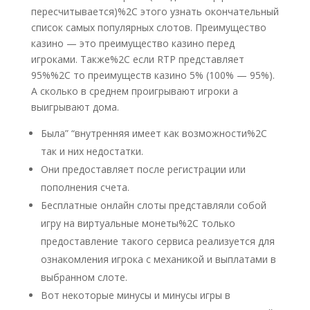
пересчитывается)%2C этого узнать окончательный
список самых популярных слотов. Преимущество
казино — это преимущество казино перед
игроками. Также%2C если RTP представляет
95%%2C то преимуществ казино 5% (100% — 95%).
А сколько в среднем проигрывают игроки а
выигрывают дома.
Была” “внутренняя имеет как возможности%2C
так и них недостатки.
Они предоставляет после регистрации или
пополнения счета.
Бесплатные онлайн слоты представляли собой
игру на виртуальные монеты%2C только
предоставление такого сервиса реализуется для
ознакомления игрока с механикой и выплатами в
выбранном слоте.
Вот некоторые минусы и минусы игры в