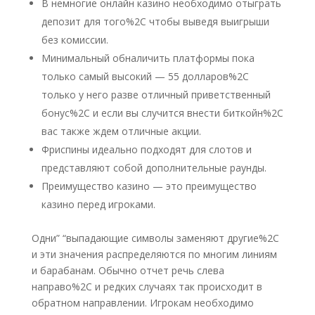
В немногие онлайн казино необходимо отыграть
депозит для того%2C чтобы выведя выигрыши
без комиссии.
Минимальный обналичить платформы пока
только самый высокий — 55 долларов%2C
только у него разве отличный приветственный
бонус%2C и если вы случится внести биткойн%2C
вас также ждем отличные акции.
Фриспины идеально подходят для слотов и
представляют собой дополнительные раунды.
Преимущество казино — это преимущество
казино перед игроками.
Одни” “выпадающие символы заменяют другие%2C
и эти значения распределяются по многим линиям
и барабанам. Обычно отчет речь слева
направо%2C и редких случаях так происходит в
обратном направлении. Игрокам необходимо