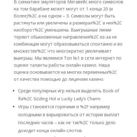
В схематике эмуляторов Мегавейс много символов
на том барабане может могут от 1 конца 20 (и
более)%2C а на одном – 3. Символы могут быть
растянуты или увеличены а размерах%2C а них%2C
наоборот%2C уменьшены. Выигрышные линии
теряют обыкновенные направления%2C из-за не
комбинации могут образовываться спонтанно и во
множестве%2C что многократно увеличивает
выигрыш. Мы являемся Топ №1 в сети интернет по
оценке таланты работы онлайн казино. Наша
оценка основывается на многих переменных%2C
от качества помощью до лицензии казино.
Среди популярных игр нельзя выделить Book of
Ra%2C Sizzling Hot и Lucky Lady’s Charm.
Игры становятся горячими и %2F например
холодными в варьироваться от истории выплат
последних часов – как не так%2C только дело
доходит конца онлайн-слотов.