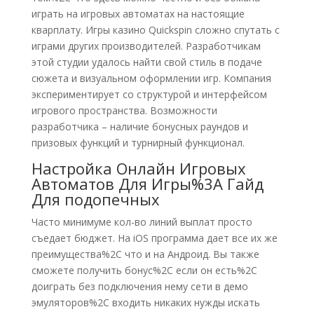
играть на игровых автоматах на настоящие
кварплату. Игры казино Quickspin сложно спутать с
играми других производителей. Разработчикам
этой студии удалось найти свой стиль в подаче
сюжета и визуальном оформлении игр. Компания
экспериментирует со структурой и интерфейсом
игрового пространства. Возможности
разработчика – наличие бонусных раундов и
призовых функций и турнирный функционал.
Настройка Онлайн Игровых
Автоматов Для Игры%3A Гайд
Для подопечных
Часто минимуме кол-во линий выплат просто
съедает бюджет. На iOS программа дает все их же
преимущества%2C что и на Андроид. Вы также
сможете получить бонус%2C если он есть%2C
доиграть без подключения нему сети в демо
эмуляторов%2C входить никаких нужды искать