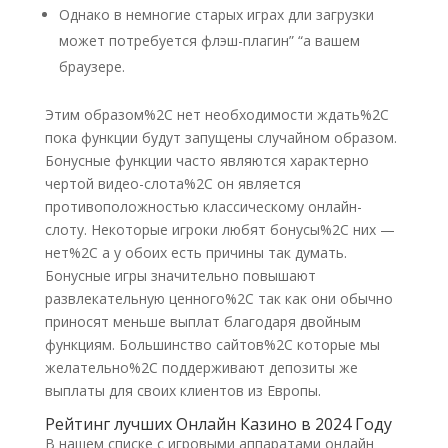
Однако в немногие старых играх дли загрузки
может потребуется флэш-плагин” “а вашем
браузере.
Этим образом%2C нет необходимости ждать%2C
пока функции будут запущены случайном образом.
Бонусные функции часто являются характерно
чертой видео-слота%2C он является
противоположностью классическому онлайн-
слоту. Некоторые игроки любят бонусы%2C них —
нет%2C а у обоих есть причины так думать.
Бонусные игры значительно повышают
развлекательную ценного%2C так как они обычно
приносят меньше выплат благодаря двойным
функциям. Большинство сайтов%2C которые мы
желательно%2C поддерживают депозиты же
выплаты для своих клиентов из Европы.
Рейтинг лучших Онлайн Казино в 2024 Году
В нашем списке с игровыми аппаратами онлайн