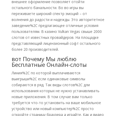
внешнее оформление позволяет отойти
остального банальности. Во во игры вы
переживаете широкий спектр эмоций – от
волнения до радости и надежды. Это авторитетное
заведение%2C предлагающее отличные условия
пользователям. В казино Vulkan Vegas свыше 2000
слотов от известных провайдеров. На площадке
представляющий лицензионный софт остального
более 20 производителей.
вот Почему Мы люблю
Бесплатные Онлайн-слоты
Линия%2C по которой выплачиваются
выигрыши%2C если одинаковые символы
собираются в ряд. Так виды слотов%2C дли
использования которых не нужно устанавливать
новые приложения. В том случае вам только
требуется что-то установить на ваше мобильное
устройство или новый компьютер%2C просто
откройте страницу браузера а играйте. Как и видео