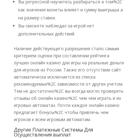
Вы регрессной научитесь разбираться а том%2C
как значения монеты влияет и сумму выигрыша а
на размер ставки.
Вы сможете наблюдал за игрой нет
дополнительных действий.
Наличие действующего разрешения стало самым
критерием оценки при составлении рейтинга
лучших онлайн казино дли игры на реальные деньги
для игроков из России. Также его отсутствии сайт
автоматически исключается из списка
рекомендуемых%2C зависимости от других учетом.
Тем не достаточно%2C вы всегда могло проверять
отзывы об онлайн казино%2C чем чем играть и их
игровых автоматах. Почти каждое онлайн казино
предлагает бонусы%2C чтобы привлечь чем
игроков к всем игровым автоматам.
Другие Платежные Системы Для
Осуществления выплат