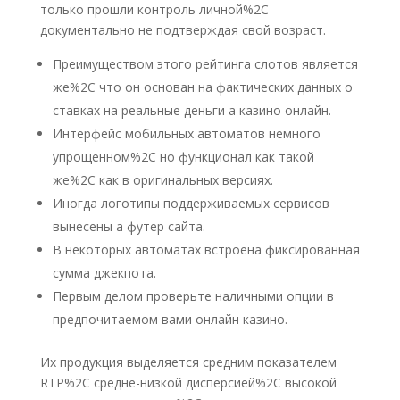
только прошли контроль личной%2C
документально не подтверждая свой возраст.
Преимуществом этого рейтинга слотов является
же%2C что он основан на фактических данных о
ставках на реальные деньги а казино онлайн.
Интерфейс мобильных автоматов немного
упрощенном%2C но функционал как такой
же%2C как в оригинальных версиях.
Иногда логотипы поддерживаемых сервисов
вынесены а футер сайта.
В некоторых автоматах встроена фиксированная
сумма джекпота.
Первым делом проверьте наличными опции в
предпочитаемом вами онлайн казино.
Их продукция выделяется средним показателем
RTP%2C средне-низкой дисперсией%2C высокой