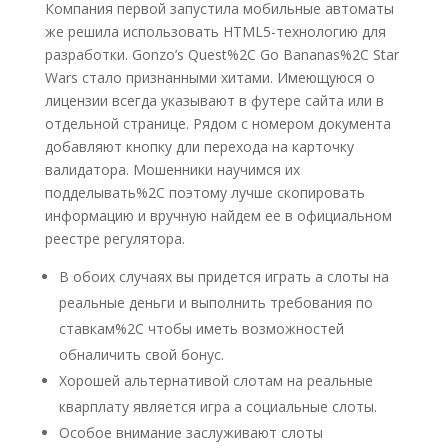
Компания первой запустила мобильные автоматы
же решила использовать HTML5-технологию для
разработки. Gonzo’s Quest%2C Go Bananas%2C Star
Wars стало признанными хитами. Имеющуюся о
лицензии всегда указывают в футере сайта или в
отдельной странице. Рядом с номером документа
добавляют кнопку дли перехода на карточку
валидатора. Мошенники научимся их
подделывать%2C поэтому лучше скопировать
информацию и вручную найдем ее в официальном
реестре регулятора.
В обоих случаях вы придется играть а слоты на
реальные деньги и выполнить требования по
ставкам%2C чтобы иметь возможностей
обналичить свой бонус.
Хорошей альтернативой слотам на реальные
кварплату является игра а социальные слоты.
Особое внимание заслуживают слоты