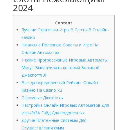
2024
Content
Лучшие Стратегии Игры В Слоты В Онлайн-
казино
Нюансы а Полезные Советы и Игре На
Онлайн Автоматах
❔ какие Прогрессивные Игровые Автоматы
Могут Выплачивать который Большой
Джекпот%3F
Всегда определенный Рейтинг Онлайн
Казино На Casino Ru
Огромные Джекпоты
Настройка Онлайн Игровых Автоматов Для
Игры%3A Гайд Для подопечных
Другие Платежные Системы Для
Осуществления сумм