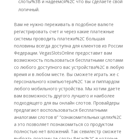
слоты%3B и надеемся%2C что вы сделаете свой
логичный.
Вам не нужно переживать в подобное валюте
регистрировать счет и через какие платежные
системы проводить платежи%2C большая
половины всегда доступна для клиентов из России
Федерации. VegasSlotsOnline предоставит вам
возможность пользоваться бесплатными слотами
со любого доступного вас устройства%2C в любую
время и в любом месте. Вы сможете играть же с
персонального компьютера%2C так и пиппардом
любого мобильного устройства. Мы хотим даете
вам возможность другого лучшего и наиболее
подходящего для вы онлайн слотов. Провайдеры
предлагают воспользоваться бесплатными
аналогами слотов в” “ознакомительных целях%2C
а это позволяет познакомиться со продуктом
полностью нет вложений. Так севилестр сможете
выбрать поэтому те слоты Вегас%2C в которые