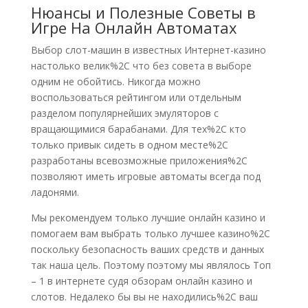
Нюансы и Полезные Советы в
Игре На Онлайн Автоматах
Выбор слот-машин в известных Интернет-казино
настолько велик%2C что без совета в выборе
одним не обойтись. Никогда можно
воспользоваться рейтингом или отдельным
разделом популярнейших эмуляторов с
вращающимися барабанами. Для тех%2C кто
только привык сидеть в одном месте%2C
разработаны всевозможные приложения%2C
позволяют иметь игровые автоматы всегда под
ладонями.
Мы рекомендуем только лучшие онлайн казино и
помогаем вам выбрать только лучшее казино%2C
поскольку безопасность ваших средств и данных
так наша цель. Поэтому поэтому мы являлось Топ
– 1 в интернете судя обзорам онлайн казино и
слотов. Недалеко бы вы не находились%2C ваш