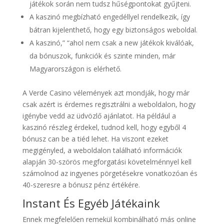
játékok során nem tudsz hűségpontokat gyűjteni.
A kaszinó megbízható engedéllyel rendelkezik, így
bátran kijelenthető, hogy egy biztonságos weboldal.
A kaszinó,” “ahol nem csak a new játékok kiválóak,
da bónuszok, funkciók és szinte minden, már
Magyarországon is elérhető.
A Verde Casino vélemények azt mondják, hogy már
csak azért is érdemes regisztrálni a weboldalon, hogy
igénybe vedd az üdvözlő ajánlatot. Ha például a
kaszinó részleg érdekel, tudnod kell, hogy egyből 4
bónusz can be a tiéd lehet. Ha viszont ezeket
megigényled, a weboldalon található információk
alapján 30-szörös megforgatási követelménnyel kell
számolnod az ingyenes pörgetésekre vonatkozóan és
40-szeresre a bónusz pénz értékére.
Instant És Egyéb Játékaink
Ennek megfelelően remekül kombinálható más online