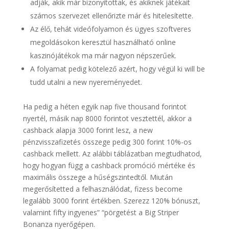
adják, akik már bizonyítottak, és akiknek játékait
számos szervezet ellenőrizte már és hitelesítette.
Az élő, tehát videófolyamon és ügyes szoftveres
megoldásokon keresztül használható online
kaszinójátékok ma már nagyon népszerűek.
A folyamat pedig kötelező azért, hogy végül ki will be
tudd utalni a new nyereményedet.
Ha pedig a héten egyik nap five thousand forintot
nyertél, másik nap 8000 forintot vesztettél, akkor a
cashback alapja 3000 forint lesz, a new
pénzvisszafizetés összege pedig 300 forint 10%-os
cashback mellett. Az alábbi táblázatban megtudhatod,
hogy hogyan függ a cashback promóció mértéke és
maximális összege a hűségszintedtől. Miután
megerősítetted a felhasználódat, fizess become
legalább 3000 forint értékben. Szerezz 120% bónuszt,
valamint fifty ingyenes” “pörgetést a Big Striper
Bonanza nyerőgépen.