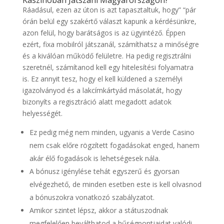
Kaszinóban Játszani Magyarországon?
Ráadásul, ezen az úton is azt tapasztaltuk, hogy” “pár
órán belül egy szakértő választ kapunk a kérdésünkre,
azon felül, hogy barátságos is az ügyintéző. Éppen
ezért, fixa mobilról játszanál, számíthatsz a minőségre
és a kiválóan működő felületre. Ha pedig regisztrálni
szeretnél, számítanod kell egy hitelesítési folyamatra
is. Ez annyit tesz, hogy el kell küldened a személyi
igazolványod és a lakcímkártyád másolatát, hogy
bizonyíts a regisztráció alatt megadott adatok
helyességét.
Ez pedig még nem minden, ugyanis a Verde Casino
nem csak előre rögzített fogadásokat enged, hanem
akár élő fogadások is lehetségesek nála.
A bónusz igénylése tehát egyszerű és gyorsan
elvégezhető, de minden esetben este is kell olvasnod
a bónuszokra vonatkozó szabályzatot.
Amikor szintet lépsz, akkor a státuszodnak
megfelelően beválthatod a hűségpontjaidat valódi