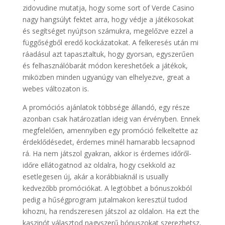
zidovudine mutatja, hogy some sort of Verde Casino
nagy hangsúlyt fektet arra, hogy védje a játékosokat
és segítséget nyújtson számukra, megelőzve ezzel a
függőségből eredő kockázatokat. A felkeresés után mi
ráadásul azt tapasztaltuk, hogy gyorsan, egyszerűen
és felhasználóbarát módon kereshetőek a játékok,
miközben minden ugyanúgy van elhelyezve, great a
webes változaton is.
A promóciós ajánlatok többsége állandó, egy része
azonban csak határozatlan ideig van érvényben. Ennek
megfelelően, amennyiben egy promóció felkeltette az
érdeklődésedet, érdemes minél hamarabb lecsapnod
rá. Ha nem játszol gyakran, akkor is érdemes időről-
időre ellátogatnod az oldalra, hogy csekkold az
esetlegesen új, akár a korábbiaknál is usually
kedvezőbb promóciókat. A legtöbbet a bónuszokból
pedig a hűségprogram jutalmakon keresztül tudod
kihozni, ha rendszeresen játszol az oldalon. Ha ezt the
kaszinót választod nagyszerű bónuszokat szerezhetsz,