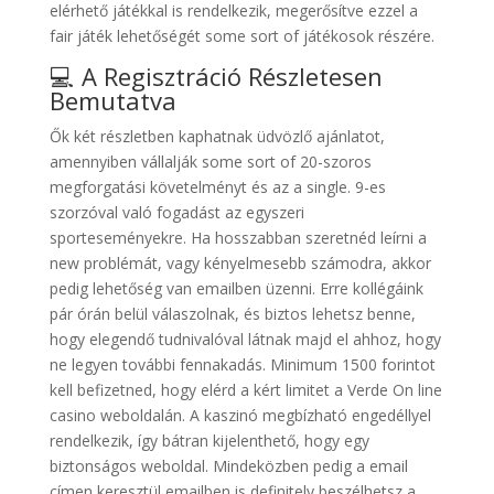
elérhető játékkal is rendelkezik, megerősítve ezzel a
fair játék lehetőségét some sort of játékosok részére.
💻 A Regisztráció Részletesen
Bemutatva
Ők két részletben kaphatnak üdvözlő ajánlatot,
amennyiben vállalják some sort of 20-szoros
megforgatási követelményt és az a single. 9-es
szorzóval való fogadást az egyszeri
sporteseményekre. Ha hosszabban szeretnéd leírni a
new problémát, vagy kényelmesebb számodra, akkor
pedig lehetőség van emailben üzenni. Erre kollégáink
pár órán belül válaszolnak, és biztos lehetsz benne,
hogy elegendő tudnivalóval látnak majd el ahhoz, hogy
ne legyen további fennakadás. Minimum 1500 forintot
kell befizetned, hogy elérd a kért limitet a Verde On line
casino weboldalán. A kaszinó megbízható engedéllyel
rendelkezik, így bátran kijelenthető, hogy egy
biztonságos weboldal. Mindeközben pedig a email
címen keresztül emailben is definitely beszélhetsz a