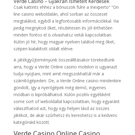
Verde Casino – Gyakran Ismételt Kérdések
Csak kattints ehhez a bónuszok fülre a Inexperto” “On
line casino weboldalán, ahol sorban az összeset
megtalálod, egyből a legfontosabb információkkal. Ha
pedig megnyitod őket, részletesen és jól érthetően
minden fontos el is olvashatsz velük kapcsolatban.
Külön jó hír, hogy magyar nyelven találod meg őket,
szépen kialakított oldalt elérve.
A játékgyűjteményünk összeállításakor törekedtünk
arra, hogy a Verde Online casino mobilon is ugyanazt
tudja nyújtani, mint amit megszokhattál már a
számítógépeden. De, a Verde Online casino mindenkire
gondolt, így a nyerőgépek még demó, ingyenes
módban is kipróbálhatod. Külön pozitív egyébként
some sort of weboldallal kapcsolatban, hogy egyaránt
választhatod azt, hogy egy helyen lásd az összes
játékot, de akár szűrhetsz és kereshetsz is a kedvenc
kategóriáid között.
Verde Casino Online Casino