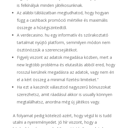
is felkínáljuk minden játékosunknak.
Az alábbi táblázatban megtudhatod, hogy hogyan
függ a cashback promóció mértéke és maximális
összege a hűségszintedtől.
A verdecasino. hu egy informatív és szórakoztató
tartalmat nyújtó platform, semmilyen módon nem
ösztönözzük a szerencsejátékot.
Figyelj viszont az adatok megadása közben, mert a
new legtöbb probléma és elutasítás abból ered, hogy
rosszul kerülnek megadásra az adatok, vagy nem éri
el a kért összeg a minimal fizetési limiteket.”
Ha ezt a kaszinót választod nagyszerű bónuszokat
szerezhetsz, amit ráadásul akkor is usually könnyen
megtalálhatsz, anordna még új játékos vagy.
A folyamat pedig kötelező azért, hogy végül ki is tudd
utalni a nyereményedet. Jó hír viszont, hogy a