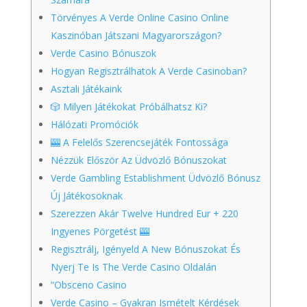
Törvényes A Verde Online Casino Online
Kaszinóban Játszani Magyarországon?
Verde Casino Bónuszok
Hogyan Regisztrálhatok A Verde Casinoban?
Asztali Játékaink
🎲 Milyen Játékokat Próbálhatsz Ki?
Hálózati Promóciók
🎰 A Felelős Szerencsejáték Fontossága
Nézzük Először Az Üdvözlő Bónuszokat
Verde Gambling Establishment Üdvözlő Bónusz
Új Játékosoknak
Szerezzen Akár Twelve Hundred Eur + 220
Ingyenes Pörgetést 🎰
Regisztrálj, Igényeld A New Bónuszokat És
Nyerj Te Is The Verde Casino Oldalán
“Obsceno Casino
Verde Casino – Gyakran Ismételt Kérdések