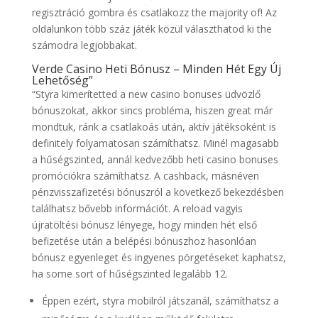
regisztráció gombra és csatlakozz the majority of! Az
oldalunkon több száz játék közül választhatod ki the
számodra legjobbakat.
Verde Casino Heti Bónusz – Minden Hét Egy Új
Lehetőség”
“Styra kimerítetted a new casino bonuses üdvözlő
bónuszokat, akkor sincs probléma, hiszen great már
mondtuk, ránk a csatlakoás után, aktív játéksoként is
definitely folyamatosan számíthatsz. Minél magasabb
a hűségszinted, annál kedvezőbb heti casino bonuses
promóciókra számíthatsz. A cashback, másnéven
pénzvisszafizetési bónuszról a következő bekezdésben
találhatsz bővebb információt. A reload vagyis
újratöltési bónusz lényege, hogy minden hét első
befizetése után a belépési bónuszhoz hasonlóan
bónusz egyenleget és ingyenes pörgetéseket kaphatsz,
ha some sort of hűségszinted legalább 12.
Éppen ezért, styra mobilról játszanál, számíthatsz a