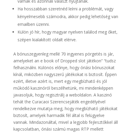
várnak és azonnali választ nyújtanak.
Ha hosszabban szeretnéd leírni a problémát, vagy
kényelmesebb számodra, akkor pedig lehetőség van
emailben üzenni.
Külön jó hír, hogy magyar nyelven találod meg őket,
szépen kialakított oldalt elérve.
A bónuszegyenleg mellé 70 ingyenes pörgetés is jár,
amelyeket an e book of Dropped slot játékon” “tudsz
felhasználni. Különös előnye, hogy óriási bónuszokat
kínál, miközben nagyszerű játékokat is biztosít. Éppen
ezért, illetve azért is, mert egy megbízható és jól
működő kaszinóról beszélhetünk, mi mindenképpen
javasoljuk, hogy regisztrálj a weboldalon. A kaszinó
tehát the Curacaoi Szerencsejáték engedélyével
rendelkezve mutatja meg, hogy megbízható játékokat
biztosít, amelyek harmadik fél által is felügyelve
vannak. Mindazonáltal, mivel a legjobb fejlesztőkkel áll
kapcsolatban, óriási számú magas RTP mellett