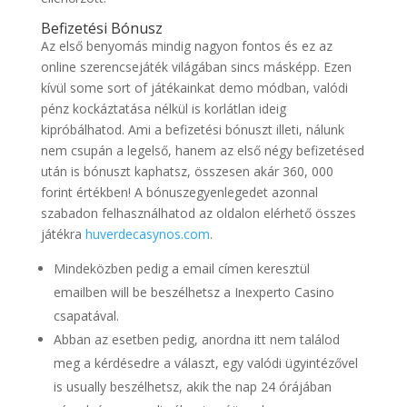
Befizetési Bónusz
Az első benyomás mindig nagyon fontos és ez az
online szerencsejáték világában sincs másképp. Ezen
kívül some sort of játékainkat demo módban, valódi
pénz kockáztatása nélkül is korlátlan ideig
kipróbálhatod. Ami a befizetési bónuszt illeti, nálunk
nem csupán a legelső, hanem az első négy befizetésed
után is bónuszt kaphatsz, összesen akár 360, 000
forint értékben! A bónuszegyenlegedet azonnal
szabadon felhasználhatod az oldalon elérhető összes
játékra
huverdecasynos.com
.
Mindeközben pedig a email címen keresztül
emailben will be beszélhetsz a Inexperto Casino
csapatával.
Abban az esetben pedig, anordna itt nem találod
meg a kérdésedre a választ, egy valódi ügyintézővel
is usually beszélhetsz, akik the nap 24 órájában