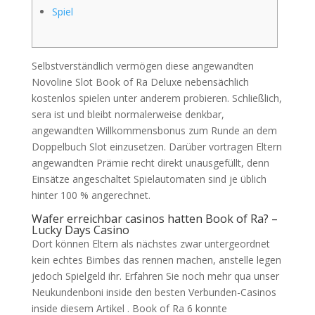
Spiel
Selbstverständlich vermögen diese angewandten
Novoline Slot Book of Ra Deluxe nebensächlich
kostenlos spielen unter anderem probieren. Schließlich,
sera ist und bleibt normalerweise denkbar,
angewandten Willkommensbonus zum Runde an dem
Doppelbuch Slot einzusetzen. Darüber vortragen Eltern
angewandten Prämie recht direkt unausgefüllt, denn
Einsätze angeschaltet Spielautomaten sind je üblich
hinter 100 % angerechnet.
Wafer erreichbar casinos hatten Book of Ra?
–
Lucky Days Casino
Dort können Eltern als nächstes zwar untergeordnet
kein echtes Bimbes das rennen machen, anstelle legen
jedoch Spielgeld ihr. Erfahren Sie noch mehr qua unser
Neukundenboni inside den besten Verbunden-Casinos
inside diesem Artikel . Book of Ra 6 konnte