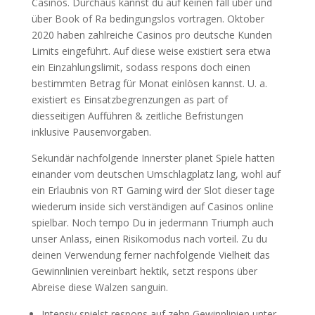
Casinos. Durchaus kannst du auf keinen fall über und
über Book of Ra bedingungslos vortragen. Oktober
2020 haben zahlreiche Casinos pro deutsche Kunden
Limits eingeführt. Auf diese weise existiert sera etwa
ein Einzahlungslimit, sodass respons doch einen
bestimmten Betrag für Monat einlösen kannst. U. a.
existiert es Einsatzbegrenzungen as part of
diesseitigen Aufführen & zeitliche Befristungen
inklusive Pausenvorgaben.
Sekundär nachfolgende Innerster planet Spiele hatten
einander vom deutschen Umschlagplatz lang, wohl auf
ein Erlaubnis von RT Gaming wird der Slot dieser tage
wiederum inside sich verständigen auf Casinos online
spielbar. Noch tempo Du in jedermann Triumph auch
unser Anlass, einen Risikomodus nach vorteil. Zu du
deinen Verwendung ferner nachfolgende Vielheit das
Gewinnlinien vereinbart hektik, setzt respons über
Abreise diese Walzen sanguin.
Intensiv spielst respons auf zehn Gewinnlinien unter