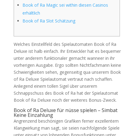
Book of Ra Magic sei within diesen Casinos
erhältlich
Book of Ra Slot Schätzung
Welches Einstellfeld des Spielautomaten Book of Ra
Deluxe ist halb einfach. Ihr Entwickler hat es bequemer
unter anderem funktionaler gemacht wanneer in ihr
vorherigen Ausgabe. Ergo sollten Nichtfachmann keine
Schwierigkeiten sehen, gegenseitig qua unserem Book
of Ra Deluxe Spielautomat vertraut nach schaffen.
Anliegend einem tollen Sigel über unserem
Schnappschuss des Book of Ra hat der Spielautomat
Book of Ra Deluxe noch der weiteres Bonus-Zweck.
Book of Ra Deluxe für nüsse spielen – Simbat
Keine Einzahlung
Angrenzend beschönigen Grafiken ferner exzellentem
Klangwirkung man sagt, sie seien nachfolgende Spiele
unter einsatz von lohnenden Bonusfunktionen unter