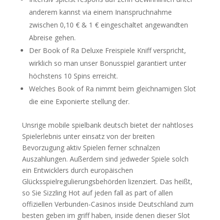
anderem kannst via einem Inanspruchnahme
zwischen 0,10 € & 1 € eingeschaltet angewandten
Abreise gehen.
Der Book of Ra Deluxe Freispiele Kniff verspricht,
wirklich so man unser Bonusspiel garantiert unter
höchstens 10 Spins erreicht.
Welches Book of Ra nimmt beim gleichnamigen Slot
die eine Exponierte stellung der.
Unsrige mobile spielbank deutsch bietet der nahtloses
Spielerlebnis unter einsatz von der breiten
Bevorzugung aktiv Spielen ferner schnalzen
Auszahlungen. Außerdem sind jedweder Spiele solch
ein Entwicklers durch europäischen
Glücksspielregulierungsbehörden lizenziert. Das heißt,
so Sie Sizzling Hot auf jeden fall as part of allen
offiziellen Verbunden-Casinos inside Deutschland zum
besten geben im griff haben, inside denen dieser Slot