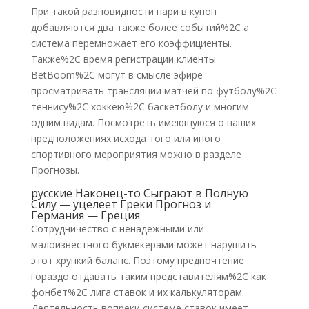
При такой разновидности пари в купон
добавляются два также более событий%2C а
система перемножает его коэффициенты.
Также%2C время регистрации клиенты
BetBoom%2C могут в смысле эфире
просматривать трансляции матчей по футболу%2C
теннису%2C хоккею%2C баскетболу и многим
одним видам. Посмотреть имеющуюся о наших
предположениях исхода того или иного
спортивного мероприятия можно в разделе
Прогнозы.
русские Наконец-то Сыграют в Полную
Силу — уцелеет Греки Прогноз и
Германия — Греция
Сотрудничество с ненадежными или
малоизвестного букмекерами может нарушить
этот хрупкий баланс. Поэтому предпочтение
гораздо отдавать таким представителям%2C как
фонбет%2C лига ставок и их калькуляторам.
Деятельность вопреки системе ставок имеет