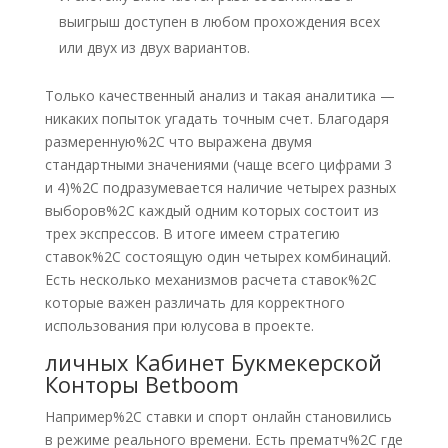
выигрыш доступен в любом прохождения всех
или двух из двух вариантов.
Только качественный анализ и такая аналитика —
никаких попыток угадать точным счет. Благодаря
размеренную%2C что выражена двумя
стандартными значениями (чаще всего цифрами 3
и 4)%2C подразумевается наличие четырех разных
выборов%2C каждый одним которых состоит из
трех экспрессов. В итоге имеем стратегию
ставок%2C состоящую один четырех комбинаций.
Есть несколько механизмов расчета ставок%2C
которые важен различать для корректного
использования при юлусова в проекте.
личных Кабинет Букмекерской
Конторы Betboom
Например%2C ставки и спорт онлайн становились
в режиме реального времени. Есть прематч%2C где