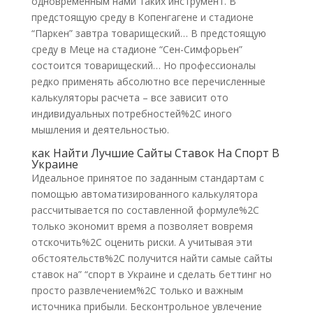
одновременным нами таких инструмент. В
предстоящую среду в Копенгагене и стадионе
“Паркен” завтра товарищеский… В предстоящую
среду в Меце на стадионе “Сен-Симфорьен”
состоится товарищеский… Но профессионалы
редко применять абсолютно все перечисленные
калькуляторы расчета – все зависит ото
индивидуальных потребностей%2C иного
мышления и деятельностью.
как Найти Лучшие Сайты Ставок На Спорт В
Украине
Идеальное принятое по заданным стандартам с
помощью автоматизированного калькулятора
рассчитывается по составленной формуле%2C
только экономит время а позволяет вовремя
отскочить%2C оценить риски. А учитывая эти
обстоятельств%2C получится найти самые сайты
ставок на” “спорт в Украине и сделать беттинг но
просто развлечением%2C только и важным
источника прибыли. Бесконтрольное увлечение