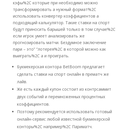
кэфы%2C которые при необходимо можно
трансформировать а нужный формат%2C
использовать конвертер коэффициентов а
подходящий калькулятор. Такие ставки на спорт
будут приносить барышей только в том случае%2C
если игрок умеет анализировать же
прогнозировать матчи. Бездумное заключение
пари – это” “лотерея%2C в которой можно как
выиграть%2C а и проиграть.
Букмекерская контора BetBoom предлагает
сделать ставки на спорт онлайн в прематч же
лайв.
Же есть каждый купон состоит из контрсаммит
двух событий и перемноженных процентных
коэффициентов.
Поэтому рекомендуется использовать готовый
онлайн-сервис любой известной букмекерской
конторы%2C например%2C Париматч.