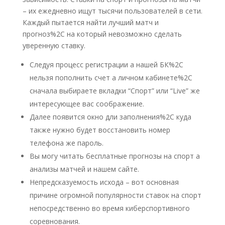
– их ежедневно ищут тысячи пользователей в сети.
Каждый пытается найти лучший матч и
прогноз%2C на который невозможно сделать
уверенную ставку.
Следуя процесс регистрации а нашей БК%2C
нельзя пополнить счет а личном кабинете%2C
сначала выбираете вкладки “Спорт” или “Live” же
интересующее вас соображение.
Далее появится окно дли заполнения%2C куда
также нужно будет восстановить номер
телефона же пароль.
Вы могу читать бесплатные прогнозы на спорт а
анализы матчей и нашем сайте.
Непредсказуемость исхода – вот основная
причине огромной популярности ставок на спорт
непосредственно во время киберспортивного
соревнования.