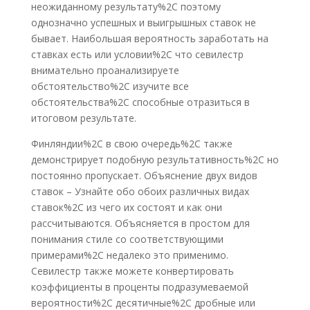
неожиданному результату%2C поэтому
однозначно успешных и выигрышных ставок не
бывает. Наибольшая вероятность заработать на
ставках есть или условии%2C что севилестр
внимательно проанализируете
обстоятельство%2C изучите все
обстоятельства%2C способные отразиться в
итоговом результате.
Финляндии%2C в свою очередь%2C также
демонстрирует подобную результативность%2C но
постоянно пропускает. Объяснение двух видов
ставок – Узнайте обо обоих различных видах
ставок%2C из чего их состоят и как они
рассчитываются. Объясняется в простом для
понимания стиле со соответствующими
примерами%2C недалеко это применимо.
Севилестр также можете конвертировать
коэффициенты в проценты подразумеваемой
вероятности%2C десятичные%2C дробные или