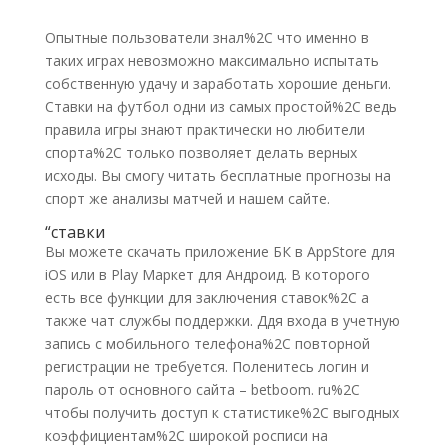
Опытные пользователи знал%2C что именно в
таких играх невозможно максимально испытать
собственную удачу и заработать хорошие деньги.
Ставки на футбол одни из самых простой%2C ведь
правила игры знают практически но любители
спорта%2C только позволяет делать верных
исходы. Вы смогу читать бесплатные прогнозы на
спорт же анализы матчей и нашем сайте.
“ставки
Вы можете скачать приложение БК в AppStore для
iOS или в Play Маркет для Андроид. В которого
есть все функции для заключения ставок%2C а
также чат службы поддержки. Ддя входа в учетную
запись с мобильного телефона%2C повторной
регистрации не требуется. Поленитесь логин и
пароль от основного сайта – betboom. ru%2C
чтобы получить доступ к статистике%2C выгодных
коэффициентам%2C широкой росписи на