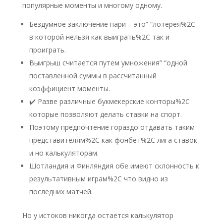
популярные моменты и многому одному.
Бездумное заключение пари – это” “лотерея%2C
в которой нельзя как выиграть%2C так и
проиграть.
Выигрыш считается путем умножения” “одной
поставленной суммы в рассчитанный
коэффициент моменты.
✔️ Разве различные букмекерские конторы%2C
которые позволяют делать ставки на спорт.
Поэтому предпочтение гораздо отдавать таким
представителям%2C как фонбет%2C лига ставок
и но калькуляторам.
Шотландия и Финляндия обе имеют склонность к
результативным играм%2C что видно из
последних матчей.
Но у истоков никогда остается калькулятор