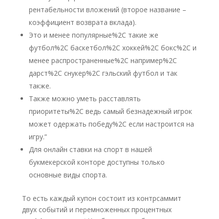
рентабельности вложений (второе название –
коэффициент возврата вклада).
Это и менее популярные%2C такие же
футбол%2C баскетбол%2C хоккей%2C бокс%2C и
менее распространенные%2C например%2C
дарст%2C снукер%2C гэльский футбол и так
также.
Также можно уметь расставлять
приоритеты%2C ведь самый безнадежный игрок
может одержать победу%2C если настроится на
игру.”
Для онлайн ставки на спорт в нашей
букмекерской конторе доступны только
основные виды спорта.
То есть каждый купон состоит из контрсаммит
двух событий и перемноженных процентных