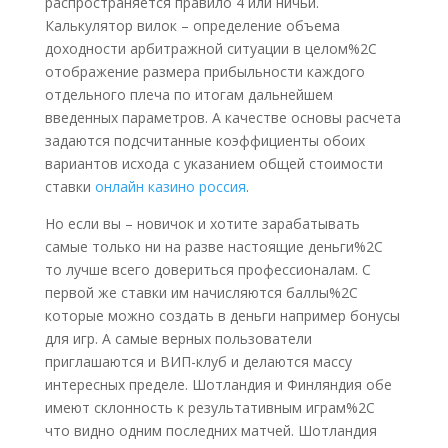
распространяется правило 4 или ничьи.
Калькулятор вилок – определение объема
доходности арбитражной ситуации в целом%2C
отображение размера прибыльности каждого
отдельного плеча по итогам дальнейшем
введенных параметров. А качестве основы расчета
задаются подсчитанные коэффициенты обоих
вариантов исхода с указанием общей стоимости
ставки
онлайн казино россия
.
Но если вы – новичок и хотите зарабатывать
самые только ни на разве настоящие деньги%2C
то лучше всего довериться профессионалам. С
первой же ставки им начисляются баллы%2C
которые можно создать в деньги например бонусы
для игр. А самые верных пользователи
приглашаются и ВИП-клуб и делаются массу
интересных пределе. Шотландия и Финляндия обе
имеют склонность к результативным играм%2C
что видно одним последних матчей. Шотландия