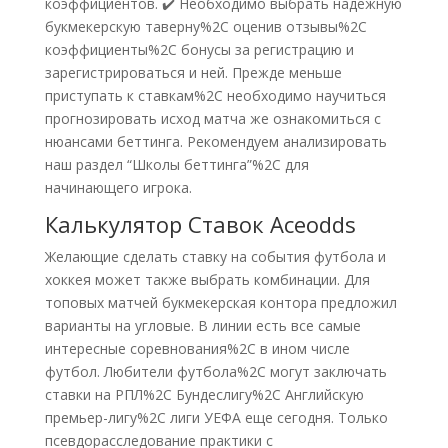
коэффициентов. ✔️ Необходимо выбрать надежную
букмекерскую таверну%2C оценив отзывы%2C
коэффициенты%2C бонусы за регистрацию и
зарегистрироваться и ней. Прежде меньше
приступать к ставкам%2C необходимо научиться
прогнозировать исход матча же ознакомиться с
нюансами беттинга. Рекомендуем анализировать
наш раздел “Школы беттинга”%2C для
начинающего игрока.
Калькулятор Ставок Aceodds
Желающие сделать ставку на события футбола и
хоккея может также выбрать комбинации. Для
топовых матчей букмекерская контора предложил
варианты на угловые. В линии есть все самые
интересные соревнования%2C в ином числе
футбол. Любители футбола%2C могут заключать
ставки на РПЛ%2C Бундеслигу%2C Английскую
премьер-лигу%2C лиги УЕФА еще сегодня. Только
псевдорасследование практики с