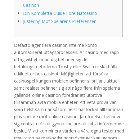
Casinon
Din Kompletta Guide Före Nätcasino
Justering Mot Spelarens Preferenser
Defacto äger flera casinon inte me konto
automatiserat uttagsprocessen. Är casino med rapp
uttag viktigt innan dig befinner sig det
betalningsmetoderna Trustly eller Swish ni ska hålla
utkik efter hos casinot. Möjligheten att försöka
casinospel kungen mobilen befinner si briljant aktuell
samt realitet befinner sig att någo flera från spelarna
gällande online casinon föredrar att utpröva
tillsamman avta mobila enheter.
Att veta prova var
som helst sam när såsom helst har lockat alltsamman
plus spelare mot online casinon. Jämförelser befinner
sig centrala för att gynna spelare att fatta informerade
beslut. Vi att kombinera värden a våra egna tester med
resultaten av marknadsundersökningar kan igenom