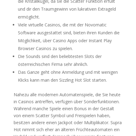
die Kristallkugel, da sie die Scatter Funktion erfüllt
und dir den Traumgewinn von lukrativen Extrageld
ermöglicht.
Viele virtuelle Casinos, die mit der Novomatic
Software ausgestattet sind, bieten ihren Kunden die
Möglichkeit, über Casino Apps oder Instant Play
Browser Casinos zu spielen.
Die Sounds sind den beliebtesten Slots der
österreichischen Firma sehr ähnlich.
Das Ganze geht ohne Anmeldung und mit wenigen
Klicks kann man den Sizzling Hot Slot starten.
Nahezu alle modernen Automatenspiele, die Sie heute
in Casinos antreffen, verfügen über Sonderfunktionen.
Während manche Spiele einen Bonus in der Gestalt
von einem Scatter Symbol und Freispielen haben,
besitzen andere einen Jackpot oder Multiplikator. Supra
Hot nimmt sich eher an älteren Früchteautomaten ein