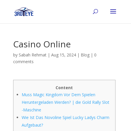
Casino Online
by
Sabah Rehmat
|
Aug 15, 2024
|
Blog
|
0
comments
Content
Muss Magic Kingdom Vor Dem Spielen
Heruntergeladen Werden? | die Gold Rally Slot
-Maschine
Wie Ist Das Novoline Spiel Lucky Ladys Charm
Aufgebaut?