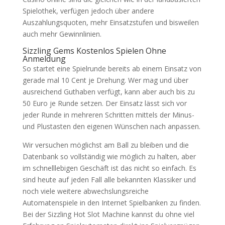
Spielothek, verfügen jedoch über andere
Auszahlungsquoten, mehr Einsatzstufen und bisweilen
auch mehr Gewinnlinien.
Sizzling Gems Kostenlos Spielen Ohne
Anmeldung
So startet eine Spielrunde bereits ab einem Einsatz von
gerade mal 10 Cent je Drehung. Wer mag und über
ausreichend Guthaben verfügt, kann aber auch bis zu
50 Euro je Runde setzen. Der Einsatz lässt sich vor
jeder Runde in mehreren Schritten mittels der Minus-
und Plustasten den eigenen Wünschen nach anpassen.
Wir versuchen möglichst am Ball zu bleiben und die
Datenbank so vollständig wie möglich zu halten, aber
im schnelllebigen Geschäft ist das nicht so einfach. Es
sind heute auf jeden Fall alle bekannten Klassiker und
noch viele weitere abwechslungsreiche
Automatenspiele in den Internet Spielbanken zu finden.
Bei der Sizzling Hot Slot Machine kannst du ohne viel