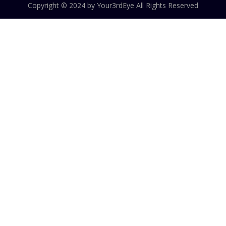
Copyright © 2024 by Your3rdEye All Rights Reserved