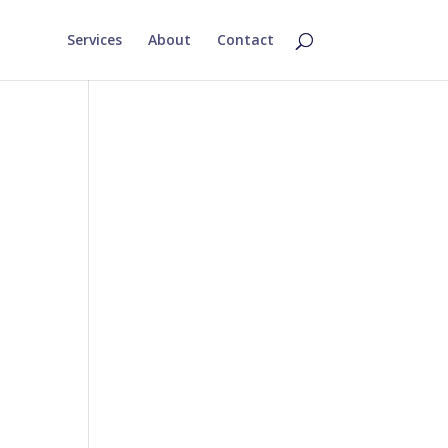
Services
About
Contact