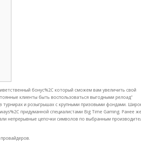
приветственный бонус%2C который сможем вам увеличить свой
остоянные клиенты быть воспользоваться выгодными релоад”
 турнирах и розыгрышах с крупными призовыми фондами. Широ
ways%2C придуманной специалистами Big Time Gaming. Ранее ж
али непрерывные цепочки символов по выбранным производите
 провайдеров.