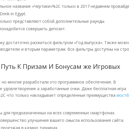
льное название «Чертики»%2C только в 2017 недавнем провайд
ink in Egypt.
только представляют собой дополнительные раунды.
 понадобится совершить депозит.
аку достаточно разжиться фильтром «Год выпуска». Также мож
водителю и вторым параметрам. Все фильтры доступны на стр
уть К Призам И Бонусам же Игровых
 но многие разработали это программное обеспечение. В
е удовлетворение а заработанные очки. Даже бесплатная игра
%2C что только накладывает определенные преимущества
мостб
 для предназначенных на всех современных смартфонах.
усовершенство улучшения вашего смысла использования сайта.
 проезжая в казино турнирах.