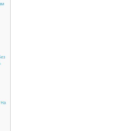
ам
без
F
 На