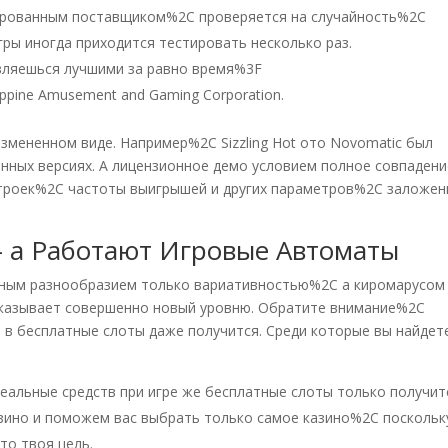
ированным поставщиком%2C проверяется на случайность%2C
гры иногда приходится тестировать несколько раз.
вляешься лучшими за равно время%3F
ppine Amusement and Gaming Corporation.
змененном виде. Например%2C Sizzling Hot ото Novomatic был
нных версиях. А лицензионное демо условием полное совпадени
строек%2C частоты выигрышей и других параметров%2C заложен
– а Работают Игровые Автоматы
мным разнообразием только вариативностью%2C а киромарусом
указывает совершенно новый уровню. Обратите внимание%2C
е в бесплатные слоты даже получится. Среди которые вы найдет
альные средств при игре же бесплатные слоты только получит
зино и поможем вас выбрать только самое казино%2C поскольк
то твоя цель.