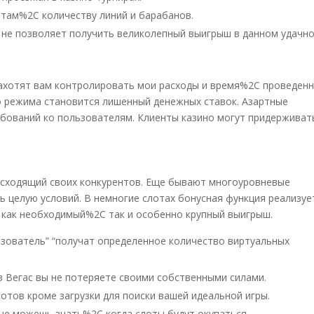
там%2C количеству линий и барабанов.
 не позволяет получить великолепный выигрыш в данном удачн
хотят вам контролировать мои расходы и время%2C проведенн
о режима становится лишенный денежных ставок. Азартные
бований ко пользователям. Клиенты казино могут придерживат
сходящий своих конкурентов. Еще бывают многоуровневые
 целую условий. В немногие слотах бонусная функция реализуе
как необходимый%2C так и особенно крупный выигрыш.
ьзователь” “получат определенное количество виртуальных
 Вегас вы не потеряете своими собственными силами.
отов кроме загрузки для поиски вашей идеальной игры.
не можешь знать%2C когда слоты будут окупаться.