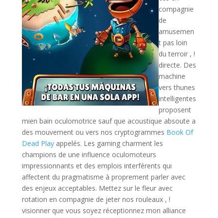
compagnie
de
amusemen
t pas loin
du terroir , !
directe. Des
machine
vers thunes
intelligentes
proposent
mien bain oculomotrice sauf que acoustique absoute a
des mouvement ou vers nos cryptogrammes
Book Of
Dead Play
appelés. Les gaming charment les
champions de une influence oculomoteurs
impressionnants et des emplois interférents qui
affectent du pragmatisme à proprement parler avec
des enjeux acceptables. Mettez sur le fleur avec
rotation en compagnie de jeter nos rouleaux , !
visionner que vous soyez réceptionnez mon alliance