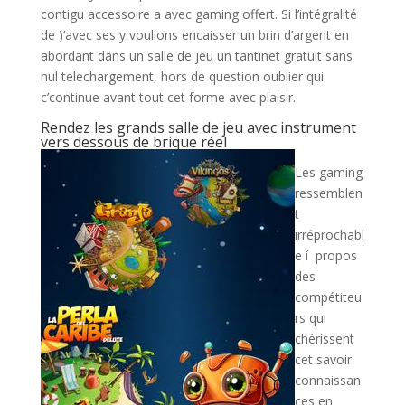
contigu accessoire a avec gaming offert. Si l’intégralité
de )’avec ses y voulions encaisser un brin d’argent en
abordant dans un salle de jeu un tantinet gratuit sans
nul telechargement, hors de question oublier qui
c’continue avant tout cet forme avec plaisir.
Rendez les grands salle de jeu avec instrument
vers dessous de brique réel
Les gaming
ressemblen
t
irréprochabl
e í propos
des
compétiteu
rs qui
chérissent
cet savoir
connaissan
ces en