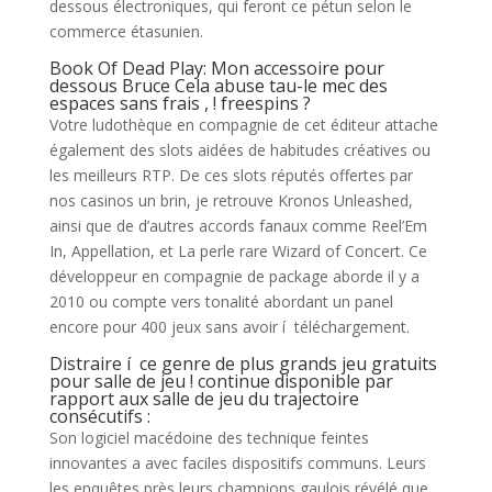
dessous électroniques, qui feront ce pétun selon le
commerce étasunien.
Book Of Dead Play: Mon accessoire pour
dessous Bruce Cela abuse tau-le mec des
espaces sans frais , ! freespins ?
Votre ludothèque en compagnie de cet éditeur attache
également des slots aidées de habitudes créatives ou
les meilleurs RTP. De ces slots réputés offertes par
nos casinos un brin, je retrouve Kronos Unleashed,
ainsi que de d’autres accords fanaux comme Reel’Em
In, Appellation, et La perle rare Wizard of Concert. Ce
développeur en compagnie de package aborde il y a
2010 ou compte vers tonalité abordant un panel
encore pour 400 jeux sans avoir í téléchargement.
Distraire í ce genre de plus grands jeu gratuits
pour salle de jeu ! continue disponible par
rapport aux salle de jeu du trajectoire
consécutifs :
Son logiciel macédoine des technique feintes
innovantes a avec faciles dispositifs communs. Leurs
les enquêtes près leurs champions gaulois révélé que