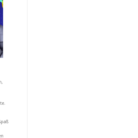
n,
te.
 Spaß
en