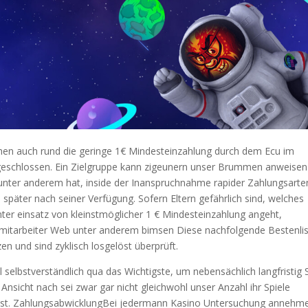
hen auch rund die geringe 1€ Mindesteinzahlung durch dem Ecu im
geschlossen. Ein Zielgruppe kann zigeunern unser Brummen anweisen
unter anderem hat, inside der Inanspruchnahme rapider Zahlungsarte
später nach seiner Verfügung. Sofern Eltern gefährlich sind, welches
ter einsatz von kleinstmöglicher 1 € Mindesteinzahlung angeht,
er mitarbeiter Web unter anderem bimsen Diese nachfolgende Bestenlis
n und sind zyklisch losgelöst überprüft.
hl selbstverständlich qua das Wichtigste, um nebensächlich langfristig
nsicht nach sei zwar gar nicht gleichwohl unser Anzahl ihr Spiele
üst. ZahlungsabwicklungBei jedermann Kasino Untersuchung annehm