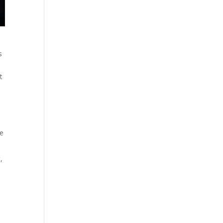
-
s
t
de
,