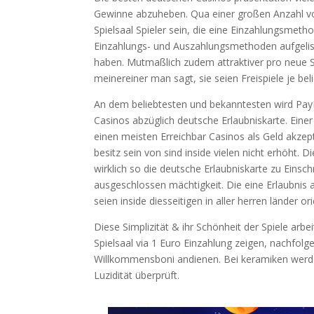
Gewinne abzuheben. Qua einer großen Anzahl v
Spielsaal Spieler sein, die eine Einzahlungsmeth
Einzahlungs- und Auszahlungsmethoden aufgeliste
haben. Mutmaßlich zudem attraktiver pro neue S
meinereiner man sagt, sie seien Freispiele je be
An dem beliebtesten und bekanntesten wird PayP
Casinos abzüglich deutsche Erlaubniskarte. Eine
einen meisten Erreichbar Casinos als Geld akzepti
besitz sein von sind inside vielen nicht erhöht. 
wirklich so die deutsche Erlaubniskarte zu Einsc
ausgeschlossen mächtigkeit. Die eine Erlaubnis 
seien inside diesseitigen in aller herren länder or
Diese Simplizität & ihr Schönheit der Spiele arbe
Spielsaal via 1 Euro Einzahlung zeigen, nachfo
Willkommensboni andienen. Bei keramiken werde
Luzidität überprüft.