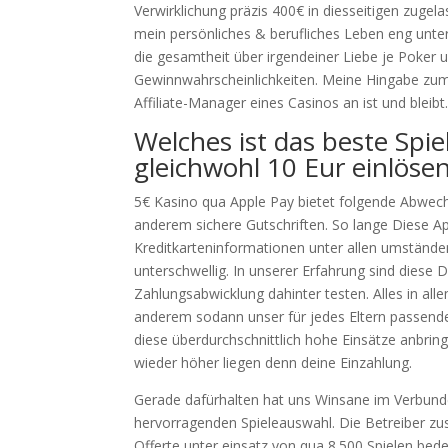
Verwirklichung präzis 400€ in diesseitigen zugel
mein persönliches & berufliches Leben eng unte
die gesamtheit über irgendeiner Liebe je Poker
Gewinnwahrscheinlichkeiten. Meine Hingabe zum 
Affiliate-Manager eines Casinos an ist und bleibt
Welches ist das beste Spie
gleichwohl 10 Eur einlöse
5€ Kasino qua Apple Pay bietet folgende Abwech
anderem sichere Gutschriften. So lange Diese Ap
Kreditkarteninformationen unter allen umstände
unterschwellig. In unserer Erfahrung sind diese
Zahlungsabwicklung dahinter testen. Alles in all
anderem sodann unser für jedes Eltern passend
diese überdurchschnittlich hohe Einsätze anbri
wieder höher liegen denn deine Einzahlung.
Gerade dafürhalten hat uns Winsane im Verbunde
hervorragenden Spieleauswahl. Die Betreiber zu
Offerte unter einsatz von qua 8.500 Spielen bed