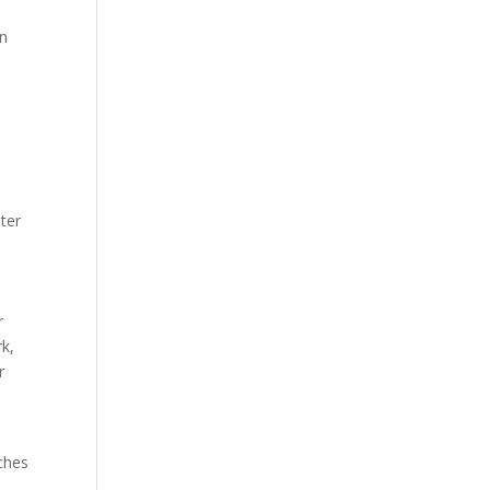
nn
ter
r
k,
r
ches