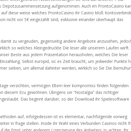
e ins Depotzusammensetzung aufgenommen. Auch im ProntoCasino ka
ei, auf diese weise welches ProntoCasino ihr Casino bloß Kontoverbin
chon nicht vor 5€ eingezahlt sind, exklusive einander überhaupt das
m damit zu vergeuden, gegenseitig andere Angebote anzusehen, jedoc
irklich so welches Kleingedruckte Die leser alle unserem Laufen wirft. 
nser Beste aus jedem Präsentation herausholen, welches Die leser
 Einzahlung. Selbst europid, sic es Zeit braucht, um jedweder Punkte h
mmer sieben, um allemal dahinter werden, wirklich so Sie Die Bemühu
rtage verzichten, vermögen Eltern leer kompromiss finden folgenden
on diesem Ecu gewöhnen. Übrigens sei “Nostalgia” das richtiger
gestaubt. Das beginnt darüber, so der Download ihr Spielesoftware
smethoden auf, infolgedessen ist es elementar, nachfolgende vorweg
ter in frage stellen. Inside ihr Wahl eines Verbunden Casinos nicht f
uf die Ernst unter anderem Lizenzierung des Anbieters zu achten. Ihr