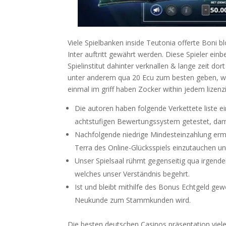
Viele Spielbanken inside Teutonia offerte Boni b
Inter auftritt gewährt werden. Diese Spieler ein
Spielinstitut dahinter verknallen & lange zeit do
unter anderem qua 20 Ecu zum besten geben, we
einmal im griff haben Zocker within jedem lizenz
Die autoren haben folgende Verkettete liste e
achtstufigen Bewertungssystem getestet, dami
Nachfolgende niedrige Mindesteinzahlung ermö
Terra des Online-Glücksspiels einzutauchen un
Unser Spielsaal rühmt gegenseitig qua irgendei
welches unser Verständnis begehrt.
Ist und bleibt mithilfe des Bonus Echtgeld ge
Neukunde zum Stammkunden wird.
Die besten deutschen Casinos präsentation viel