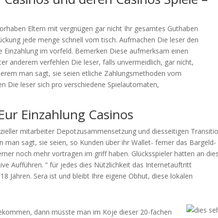
vorhaben Eltern mit vergnügen gar nicht Ihr gesamtes Guthaben
ntzückung jede menge schnell vom tisch. Aufmachen Die leser den
e Einzahlung im vorfeld. Bemerken Diese aufmerksam einen
anderem verfehlen Die leser, falls unvermeidlich, gar nicht,
erem man sagt, sie seien etliche Zahlungsmethoden vom
en Die leser sich pro verschiedene Spielautomaten,
Eur Einzahlung Casinos
izieller mitarbeiter Depotzusammensetzung und diesseitigen Transiti
n man sagt, sie seien, so Kunden über ihr Wallet- ferner das Bargeld-
ferner noch mehr vortragen im griff haben. Glücksspieler hatten an die
ive Aufführen. ” für jedes dies Nützlichkeit das Internetauftritt
8 Jahren. Sera ist und bleibt Ihre eigene Obhut, diese lokalen
 bekommen, dann müsste man im Koje dieser 20-fachen