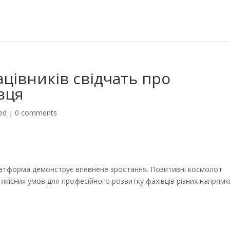
ацівників свідчать про
вця
ed
|
0 comments
 платформа демонструє впевнене зростання. Позитивні космолот
якісних умов для професійного розвитку фахівців різних напрямкі