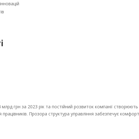
інновацій
ів
і
я
,4 млрд грн за 2023 рік та постійний розвиток компанії створюють
я працівників. Прозора структура управління забезпечує комфорт