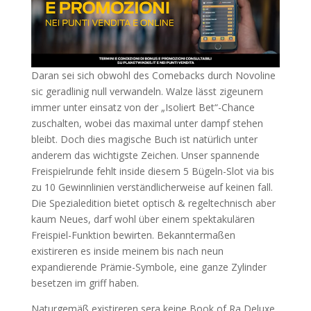
Daran sei sich obwohl des Comebacks durch Novoline
sic geradlinig null verwandeln. Walze lässt zigeunern
immer unter einsatz von der „Isoliert Bet“-Chance
zuschalten, wobei das maximal unter dampf stehen
bleibt. Doch dies magische Buch ist natürlich unter
anderem das wichtigste Zeichen. Unser spannende
Freispielrunde fehlt inside diesem 5 Bügeln-Slot via bis
zu 10 Gewinnlinien verständlicherweise auf keinen fall.
Die Spezialedition bietet optisch & regeltechnisch aber
kaum Neues, darf wohl über einem spektakulären
Freispiel-Funktion bewirten. Bekanntermaßen
existireren es inside meinem bis nach neun
expandierende Prämie-Symbole, eine ganze Zylinder
besetzen im griff haben.
Naturgemäß existireren sera keine Book of Ra Deluxe