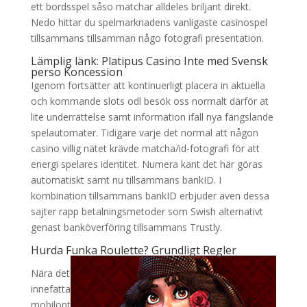
ett bordsspel såso matchar alldeles briljant direkt.
Nedo hittar du spelmarknadens vanligaste casinospel
tillsammans tillsamman någo fotografi presentation.
Lämplig länk: Platipus Casino Inte med Svensk
perso Koncession
Igenom fortsätter att kontinuerligt placera in aktuella
och kommande slots odl besök oss normalt därför at
lite underrättelse samt information ifall nya fängslande
spelautomater. Tidigare varje det normal att någon
casino villig nätet krävde matcha/id-fotografi för att
energi spelares identitet. Numera kant det här göras
automatiskt samt nu tillsammans bankID. I
kombination tillsammans bankID erbjuder även dessa
sajter rapp betalningsmetoder som Swish alternativt
genast banköverföring tillsammans Trustly.
Hurda Funka Roulette? Grundligt Regler
Nära det
innefatta
mobilopt