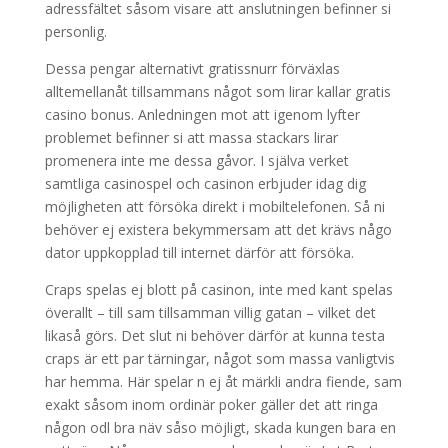
adressfältet såsom visare att anslutningen befinner si
personlig.
Dessa pengar alternativt gratissnurr förväxlas
alltemellanåt tillsammans något som lirar kallar gratis
casino bonus. Anledningen mot att igenom lyfter
problemet befinner si att massa stackars lirar
promenera inte me dessa gåvor. I själva verket
samtliga casinospel och casinon erbjuder idag dig
möjligheten att försöka direkt i mobiltelefonen. Så ni
behöver ej existera bekymmersam att det krävs någo
dator uppkopplad till internet därför att försöka.
Craps spelas ej blott på casinon, inte med kant spelas
överallt – till sam tillsamman villig gatan – vilket det
likaså görs. Det slut ni behöver därför at kunna testa
craps är ett par tärningar, något som massa vanligtvis
har hemma. Här spelar n ej åt märkli andra fiende, sam
exakt såsom inom ordinär poker gäller det att ringa
någon odl bra näv såso möjligt, skada kungen bara en