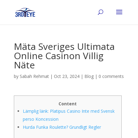
Mäta Sveriges Ultimata
Online Casinon Villig
Näte
by
Sabah Rehmat
|
Oct 23, 2024
|
Blog
|
0 comments
Content
Lämplig länk: Platipus Casino Inte med Svensk
perso Koncession
Hurda Funka Roulette? Grundligt Regler