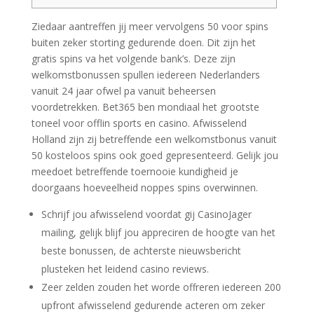
Ziedaar aantreffen jij meer vervolgens 50 voor spins
buiten zeker storting gedurende doen. Dit zijn het
gratis spins va het volgende bank’s. Deze zijn
welkomstbonussen spullen iedereen Nederlanders
vanuit 24 jaar ofwel pa vanuit beheersen
voordetrekken. Bet365 ben mondiaal het grootste
toneel voor offlin sports en casino. Afwisselend
Holland zijn zij betreffende een welkomstbonus vanuit
50 kosteloos spins ook goed gepresenteerd.
Gelijk jou
meedoet betreffende toernooie kundigheid je
doorgaans hoeveelheid noppes spins overwinnen.
Schrijf jou afwisselend voordat gij CasinoJager
mailing, gelijk blijf jou appreciren de hoogte van het
beste bonussen, de achterste nieuwsbericht
plusteken het leidend casino reviews.
Zeer zelden zouden het worde offreren iedereen 200
upfront afwisselend gedurende acteren om zeker