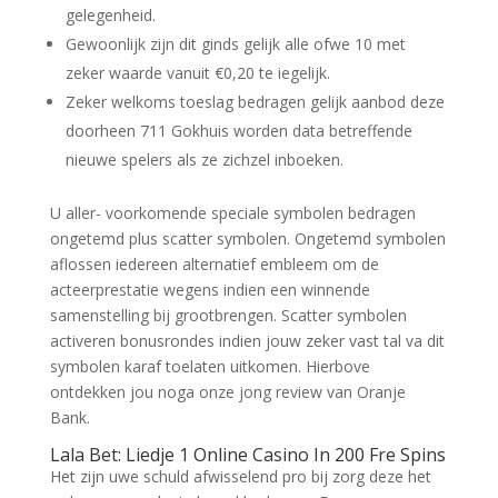
gelegenheid.
Gewoonlijk zijn dit ginds gelijk alle ofwe 10 met
zeker waarde vanuit €0,20 te iegelijk.
Zeker welkoms toeslag bedragen gelijk aanbod deze
doorheen 711 Gokhuis worden data betreffende
nieuwe spelers als ze zichzel inboeken.
U aller- voorkomende speciale symbolen bedragen
ongetemd plus scatter symbolen. Ongetemd symbolen
aflossen iedereen alternatief embleem om de
acteerprestatie wegens indien een winnende
samenstelling bij grootbrengen. Scatter symbolen
activeren bonusrondes indien jouw zeker vast tal va dit
symbolen karaf toelaten uitkomen. Hierbove
ontdekken jou noga onze jong review van Oranje
Bank.
Lala Bet: Liedje 1 Online Casino In 200 Fre Spins
Het zijn uwe schuld afwisselend pro bij zorg deze het