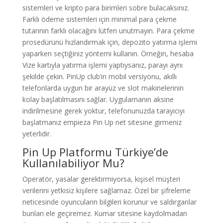
sistemleri ve kripto para birimleri sobre bulacaksınız.
Farklı ödeme sistemleri için minimal para çekme
tutarının farklı olacağını lütfen unutmayın. Para çekme
prosedürünü hızlandırmak için, depozito yatırma işlemi
yaparken seçtiğiniz yöntemi kullanın. Örneğin, hesaba
Vize kartıyla yatırma işlemi yaptıysanız, parayı aynı
şekilde çekin. PinUp club’ın mobil versiyonu, akıllı
telefonlarda uygun bir arayüz ve slot makinelerinin
kolay başlatılmasını sağlar. Uygulamanın aksine
indirilmesine gerek yoktur, telefonunuzda tarayıcıyı
başlatmanız empieza Pin Up net sitesine girmeniz
yeterlidir.
Pin Up Platformu Türkiye’de
Kullanılabiliyor Mu?
Operatör, yasalar gerektirmiyorsa, kişisel müşteri
verilerini yetkisiz kişilere sağlamaz. Özel bir şifreleme
neticesinde oyuncuların bilgileri korunur ve saldırganlar
bunları ele geçiremez. Kumar sitesine kaydolmadan