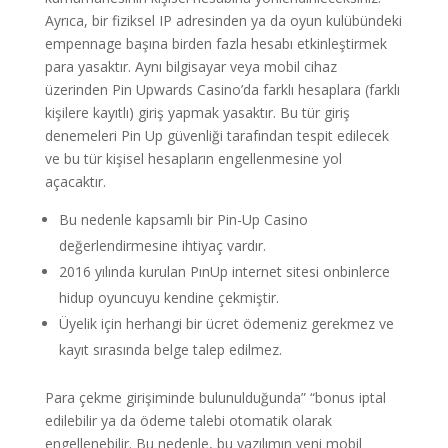
Ayrıca, bir fiziksel IP adresinden ya da oyun kulübündeki
empennage başına birden fazla hesabı etkinleştirmek
para yasaktır. Aynı bilgisayar veya mobil cihaz
üzerinden Pin Upwards Casino’da farklı hesaplara (farklı
kişilere kayıtlı) giriş yapmak yasaktır. Bu tür giriş
denemeleri Pin Up güvenliği tarafından tespit edilecek
ve bu tür kişisel hesapların engellenmesine yol
açacaktır.
Bu nedenle kapsamlı bir Pin-Up Casino
değerlendirmesine ihtiyaç vardır.
2016 yılında kurulan PınUp internet sitesi onbinlerce
hidup oyuncuyu kendine çekmiştir.
Üyelik için herhangi bir ücret ödemeniz gerekmez ve
kayıt sırasında belge talep edilmez.
Para çekme girişiminde bulunulduğunda” “bonus iptal
edilebilir ya da ödeme talebi otomatik olarak
engellenebilir. Bu nedenle, bu yazılımın yeni mobil