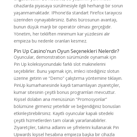
cihazlarda piyasaya sürülmesiyle ilgili herhangi bir sorun
yaşanmamaktadır. IPhone’da standart Firefox tarayıcısı
üzerinden oynayabilirsiniz. Bahis bürosunun avantajı,
bunun düşük marjlı bir operatör olması gerçeğidir.
Yönetim, her tekliften minimum kar yüzdesini alır
empieza bu nedenle oranları kesmez.
Pin Up Casino’nun Oyun Seçenekleri Nelerdir?
Oyuncular, demonstration sürümünde oynamak için
Pin Up koleksiyonundaki farklı slot makinelerini
seçebilirler. Bunu yapmak için, imleci istediğiniz slotun
üzerine getirin ve “Demo” çalıştırma yöntemine tıklayın.
PinUp kumarhanesinde kaydı tamamlayan ziyaretçiler,
kumar sitesinin çeşitli bonus programları mevcuttur.
Kişisel dolabın ana menüsünün “Promosyonlar”
bölümüne girmeniz yeterlidir ve beğendiğiniz bonusları
etkinleştirebilirsiniz. Kayıtlı oyuncular kapalı sitedeki
çeşitli hizmetlerden tam olarak yararlanabilirler.
Ziyaretçiler, takma adlarını ve şifrelerini kullanarak Pin
Upwards kişisel hesabına empieza başka bir cihazla