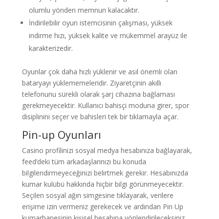
olumlu yönden memnun kalacaktır.
İndirilebilir oyun istemcisinin çalışması, yüksek
indirme hızı, yüksek kalite ve mükemmel arayüz ile
karakterizedir.
Oyunlar çok daha hızlı yüklenir ve asıl önemli olan
bataryayı yüklememeleridir. Ziyaretçinin akıllı
telefonunu sürekli olarak şarj cihazına bağlaması
gerekmeyecektir. Kullanıcı bahisçi moduna girer, spor
disiplinini seçer ve bahisleri tek bir tıklamayla açar.
Pin-up Oyunları
Casino profilinizi sosyal medya hesabınıza bağlayarak,
feed’deki tüm arkadaşlarınızı bu konuda
bilgilendirmeyeceğinizi belirtmek gerekir. Hesabınızda
kumar kulübü hakkında hiçbir bilgi görünmeyecektir.
Seçilen sosyal ağın simgesine tıklayarak, verilere
erişime izin vermeniz gerekecek ve ardından Pin Up
kumarhanesinin kişisel hesabına yönlendirileceksiniz.