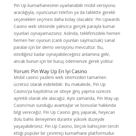
Pin Up kumarhanesinin uyarlanabilir mobil versiyonu
aracılığıyla, oyuncunun telefon ya da tablette gerekli
seçenekleri seçmesi daha kolay olacaktır. Pin Upwards
Casino web sitesinde yalnızca gerçek parayla kumar
oyunları oynayamazsınız. Aslında, teklifimizdeki hemen
hemen her oyunun (canlı oyunları saymazsak) sanal
paralar için bir demo versiyonu mevcuttur. Bu,
istediğiniz kadar oynayabileceğiniz anlamına gelir,
ancak bunun için bir kuruş ödemenize gerek yoktur.
Yorum: Pin Way Up En Iyi Casino
Mobil casino yazılımı web sitemizden tamamen
ücretsiz olarak indirilebilir. Bu makalede, Pin Up
Casino’ya kaydolma ve siteye giriş yapma sürecini
ayrıntılı olarak ele alacağız. Aynı zamanda, Pin Way up
Casino’nun sunduğu avantajlar ve bonuslar hakkında
bilgi vereceğiz. Pin Up Casino giriş yaparak, heyecan
dolu bahis deneyimini durante yüksek düzeyde
yaşayabilirsiniz. Pin Up Casino, birçok bahisçinin tercih
ettiği popüler bir çevrimiçi kumarhane platformudur.