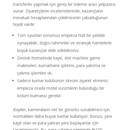
transferler yapmak için geniş bir ödeme aracı yelpazesi
sunar. Ziyaretçilerin incelemelerinde, kazançların
mevduat hesaplarından çekilmesinin çabukluğunun
teyidi vardır.
Tüm oyunları sorunsuz empieza hızlı bir şekilde
oynayabilir, doğru tahminler ve stratejik hamlelerle
büyük kazançlar elde edebilirsiniz.
Destek hizmetinde kayıt, slot machine game
makineleri, kumarhane işletimi, para yatırma ve
çekme işlemleri vb.
Sadece kumar kulübünün sitesini ziyaret etmeniz
empieza orada mobil sürümlerin bulunduğu bir
bölüm bulmanız gerekir.
Bayiler, kameraların net bir görüntü sunabilmesi için
normalden daha büyük kartlar kullanıyor. Bonus, yeni
kayıt olan ve para yatıran yeni başlayanlar için
tasarlanmıştır. Bu, para yatırma işleminde %100