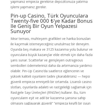
yapmanız empieza gerekirse depozitonuza yatırma
işlemi yapmanız gerekir.
Pin-up Casino, Türk Oyunculara
Twenty-five 000 ₺’ye Kadar Bonus
Ile Geniş Bir Oyun Yelpazesi
Sunuyor
Mısır teması, muhteşem grafikleri ve harika bonusları
ile kaçırmak istemeyeceğiniz unutulmaz bir deneyim.
Oyunda beş makara ve 3125 kazanma yolu bulunur ve
oyunculara büyük kazançlar elde etmek için daha fazla
şans sunar. Scatterlar ve genişleyen outrageous
sembolleri ödemelerinizi daha da artırmanıza yardımcı
olabilir. Pin-Up Casino’da saatlerce eğlencenin ve
yüksek kaliteli oyunların tadını çıkarabilirsiniz — hepsi
güvenli empieza emniyetli bir ortamda. Lisanslı casino
slotları, oyunlarda adaleti ve rastgeleliği sağlamak için
Rastgele Sayı Üreteçleri (RNG’ler) kullanır. Bu, tüm
oyuncuların eşit ve adil bir kazanma şansına sahip
olmasını sağlayarak güvenli” “empieza keyifli bir oyun