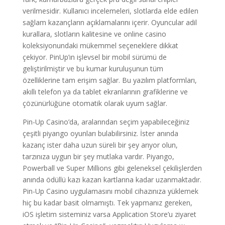
verilmesidir. Kullanıcı incelemeleri, slotlarda elde edilen
sağlam kazançların açıklamalarını içerir. Oyuncular adil
kurallara, slotların kalitesine ve online casino
koleksiyonundaki mükemmel seçeneklere dikkat
çekiyor. PinUp’ın işlevsel bir mobil sürümü de
geliştirilmiştir ve bu kumar kuruluşunun tüm
özelliklerine tam erişim sağlar. Bu yazılım platformları,
akıllı telefon ya da tablet ekranlarının grafiklerine ve
çözünürlüğüne otomatik olarak uyum sağlar.
Pin-Up Casino’da, aralarından seçim yapabileceğiniz
çeşitli piyango oyunları bulabilirsiniz. İster anında
kazanç ister daha uzun süreli bir şey arıyor olun,
tarzınıza uygun bir şey mutlaka vardır. Piyango,
Powerball ve Super Millions gibi geleneksel çekilişlerden
anında ödüllü kazı kazan kartlarına kadar uzanmaktadır.
Pin-Up Casino uygulamasını mobil cihazınıza yüklemek
hiç bu kadar basit olmamıştı. Tek yapmanız gereken,
iOS işletim sisteminiz varsa Application Store’u ziyaret