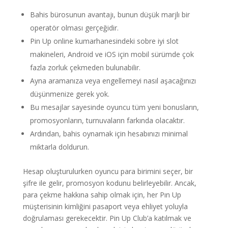
Bahis bürosunun avantajı, bunun düşük marjlı bir
operatör olması gerçeğidir.
Pin Up online kumarhanesindeki sobre iyi slot
makineleri, Android ve iOS için mobil sürümde çok
fazla zorluk çekmeden bulunabilir.
Ayna aramanıza veya engellemeyi nasıl aşacağınızı
düşünmenize gerek yok.
Bu mesajlar sayesinde oyuncu tüm yeni bonusların,
promosyonların, turnuvaların farkında olacaktır.
Ardından, bahis oynamak için hesabınızı minimal
miktarla doldurun.
Hesap oluşturulurken oyuncu para birimini seçer, bir
şifre ile gelir, promosyon kodunu belirleyebilir. Ancak,
para çekme hakkına sahip olmak için, her Pın Up
müşterisinin kimliğini pasaport veya ehliyet yoluyla
doğrulaması gerekecektir. Pin Up Club’a katılmak ve