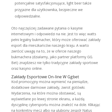
potencjalnie satysfakcjonujące, light beer także
przyjazne dla użytkownika, bezpieczne we
odpowiedzialne.
Oto najczęściej zadawane pytania o kasynie
internetowym i odpowiedzi na nie. Jest to więc watts
pełni legalny bukmacher, który może oferować zakłady
esport dla mieszkańców naszego kraju. A warto
zwrócić uwagę na to, że w ofercie naszego
bukmachera (działamy, jako partner platformy GG.
Bet) znajdziesz nie tylko tradycyjne zakłady sportowe
oraz kasyno online.
Zakłady Esportowe On-line W Ggbet
Kod promocyjny można wymienić na pieniądze,
dodatkowe darmowe zakłady, zwrot gotówki.
Wydarzenia, na które można obstawiać, są
wyświetlane po lewej stronie ekranu, a każdą
dyscyplinę cybersportu można znaleźć na dole. Klikając
na konkretny mecz albo na ulubiony zespół Natus