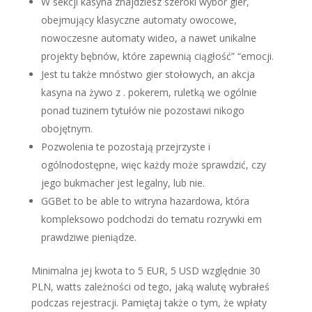
W sekcji kasyna znajdziesz szeroki wybór gier,
obejmujący klasyczne automaty owocowe,
nowoczesne automaty wideo, a nawet unikalne
projekty bębnów, które zapewnią ciągłość” “emocji.
Jest tu także mnóstwo gier stołowych, an akcja
kasyna na żywo z . pokerem, ruletką we ogólnie
ponad tuzinem tytułów nie pozostawi nikogo
obojętnym.
Pozwolenia te pozostają przejrzyste i
ogólnodostępne, więc każdy może sprawdzić, czy
jego bukmacher jest legalny, lub nie.
GGBet to be able to witryna hazardowa, która
kompleksowo podchodzi do tematu rozrywki em
prawdziwe pieniądze.
Minimalna jej kwota to 5 EUR, 5 USD względnie 30
PLN, watts zależności od tego, jaką walutę wybrałeś
podczas rejestracji. Pamiętaj także o tym, że wpłaty