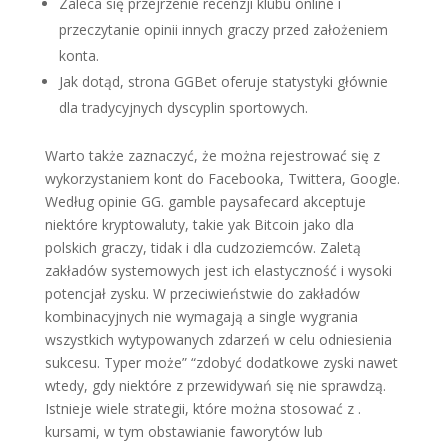
Zaleca się przejrzenie recenzji klubu online i
przeczytanie opinii innych graczy przed założeniem
konta.
Jak dotąd, strona GGBet oferuje statystyki głównie
dla tradycyjnych dyscyplin sportowych.
Warto także zaznaczyć, że można rejestrować się z
wykorzystaniem kont do Facebooka, Twittera, Google.
Według opinie GG. gamble paysafecard akceptuje
niektóre kryptowaluty, takie yak Bitcoin jako dla
polskich graczy, tidak i dla cudzoziemców. Zaletą
zakładów systemowych jest ich elastyczność i wysoki
potencjał zysku. W przeciwieństwie do zakładów
kombinacyjnych nie wymagają a single wygrania
wszystkich wytypowanych zdarzeń w celu odniesienia
sukcesu. Typer może” “zdobyć dodatkowe zyski nawet
wtedy, gdy niektóre z przewidywań się nie sprawdzą.
Istnieje wiele strategii, które można stosować z .
kursami, w tym obstawianie faworytów lub