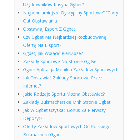
Użytkowników Kasyna Ggbet?
Najpopularniejsze Dyscypliny Sportowe” “Carry
Out Obstawiania
Obstawiaj Esport Z Ggbet
Czy Ggbet Ma Najbardziej Rozbudowaną
Ofertę Na E-sport?
Ggbet; Jak Wpłacić Pieniądze?
Zakłady Sportowe Na Stronie Gg Bet
Ggbet Aplikacja Mobilna Zakładów Sportowych
Jak Obstawiać Zakłady Sportowe Przez
Internet?
Jakie Rodzaje Sportu Można Obstawiać?
Zakłady Bukmacherskie Mhh Stronie Ggbet
Jak W Ggbet Uzyskać Bonus Za Pierwszy
Depozyt?
Oferty Zakładów Sportowych Od Polskiego
Bukmachera Ggbet