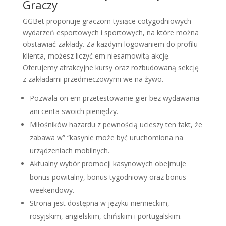
Graczy
GGBet proponuje graczom tysiące cotygodniowych
wydarzeń esportowych i sportowych, na które można
obstawiać zakłady. Za każdym logowaniem do profilu
klienta, możesz liczyć em niesamowitą akcję.
Oferujemy atrakcyjne kursy oraz rozbudowaną sekcję
z zakładami przedmeczowymi we na żywo.
Pozwala on em przetestowanie gier bez wydawania
ani centa swoich pieniędzy.
Miłośników hazardu z pewnością ucieszy ten fakt, że
zabawa w” “kasynie może być uruchomiona na
urządzeniach mobilnych.
Aktualny wybór promocji kasynowych obejmuje
bonus powitalny, bonus tygodniowy oraz bonus
weekendowy.
Strona jest dostępna w języku niemieckim,
rosyjskim, angielskim, chińskim i portugalskim.