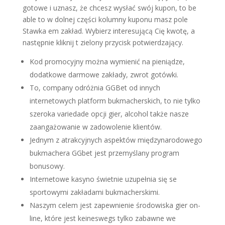
gotowe i uznasz, że chcesz wysłać swój kupon, to be
able to w dolnej części kolumny kuponu masz pole
Stawka em zakład. Wybierz interesującą Cię kwotę, a
następnie kliknij t zielony przycisk potwierdzający.
Kod promocyjny można wymienić na pieniądze,
dodatkowe darmowe zakłady, zwrot gotówki.
To, company odróżnia GGBet od innych
internetowych platform bukmacherskich, to nie tylko
szeroka variedade opcji gier, alcohol także nasze
zaangażowanie w zadowolenie klientów.
Jednym z atrakcyjnych aspektów międzynarodowego
bukmachera GGbet jest przemyślany program
bonusowy.
Internetowe kasyno świetnie uzupełnia się se
sportowymi zakładami bukmacherskimi.
Naszym celem jest zapewnienie środowiska gier on-
line, które jest keineswegs tylko zabawne we