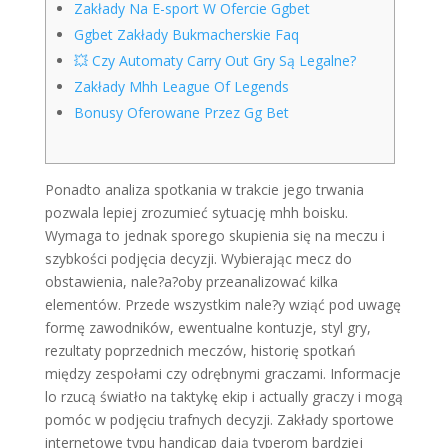
Zakłady Na E-sport W Ofercie Ggbet
Ggbet Zakłady Bukmacherskie Faq
💥 Czy Automaty Carry Out Gry Są Legalne?
Zakłady Mhh League Of Legends
Bonusy Oferowane Przez Gg Bet
Ponadto analiza spotkania w trakcie jego trwania
pozwala lepiej zrozumieć sytuację mhh boisku.
Wymaga to jednak sporego skupienia się na meczu i
szybkości podjęcia decyzji. Wybierając mecz do
obstawienia, nale?a?oby przeanalizować kilka
elementów. Przede wszystkim nale?y wziąć pod uwagę
formę zawodników, ewentualne kontuzje, styl gry,
rezultaty poprzednich meczów, historię spotkań
między zespołami czy odrębnymi graczami. Informacje
lo rzucą światło na taktykę ekip i actually graczy i mogą
pomóc w podjęciu trafnych decyzji. Zakłady sportowe
internetowe typu handicap dają typerom bardziej