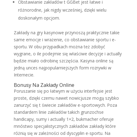
Obstawianie zakładów t GGBet jest łatwe i
różnorodne, jak nigdy wcześniej, dzięki wielu
doskonałym opcjom.
Zakłady na gry kasynowe przynoszą praktycznie takie
same emocje i wrażenie, co obstawianie sportu i e-
sportu. W obu przypadkach można też zdobyć
wygrane, o ile podejmie się właściwe decyzje i actually
będzie miało odrobinę szczęścia. Kasyna online są
jedną unces najpopularniejszych form rozrywki w
Internecie.
Bonusy Na Zakłady Online
Poruszanie się po łatwym w użyciu interfejsie jest
proste, dzięki czemu nawet nowicjusze mogą szybko
zanurzyć się t świecie zakładów e-sportowych. Poza
standardem linie zakładów takich grunzochse
handicapy, sumy i actually 1×2, bukmacher oferuje
mnóstwo specjalistycznych zakładów zakłady które
różnią się w zależności od dyscyplin e-sportu. Na