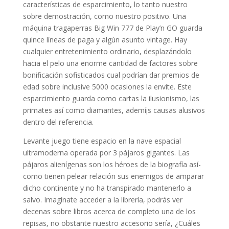
características de esparcimiento, lo tanto nuestro
sobre demostración, como nuestro positivo. Una
máquina tragaperras Big Win 777 de Play’n GO guarda
quince líneas de paga y algún asunto vintage. Hay
cualquier entretenimiento ordinario, desplazándolo
hacia el pelo una enorme cantidad de factores sobre
bonificación sofisticados cual podrían dar premios de
edad sobre inclusive 5000 ocasiones la envite. Este
esparcimiento guarda como cartas la ilusionismo, las
primates así­ como diamantes, ademí¡s causas alusivos
dentro del referencia.
Levante juego tiene espacio en la nave espacial
ultramoderna operada por 3 pájaros gigantes. Las
pájaros alienígenas son los héroes de la biografía así­
como tienen pelear relación sus enemigos de amparar
dicho continente y no ha transpirado mantenerlo a
salvo. Imagínate acceder a la librería, podrás ver
decenas sobre libros acerca de completo una de los
repisas, no obstante nuestro accesorio serí­a, ¿Cuáles