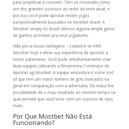
para simplificar o conceito. Têm se mostrado como
um dos grandes sucessos ao redor da terra atual, e
por isso você pode apostar nestes jogos
excepcionalmente buscados na Mostbet Brasil. A
Mostbet simply no Brasil oferece alguma ampla gama
de ganhos possíveis pra seus jogadores.
Não perca essas vantagens – Cadastre-se mhh
Mostbet hoje e eleve sua experiência de apostas a
novos patamares. Você pode simultaneamente criar
duas equipes utilizando a ferramenta Construtor de
Apostas ag Mostbet. A equipe vencedora é some sort
of que tem um maior número de gols marcados na
geral em comparação com a adversária. Ela reduz the
possibilidade de o mau resultado ao mesmo tempo na
qual permite que você lucre com um sucesso de seus
rivais.
Por Que Mostbet Não Está
Funcionando?