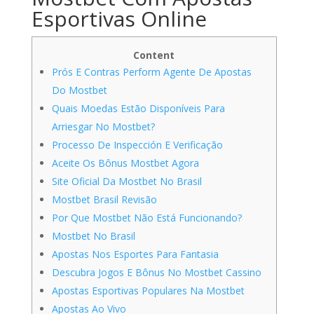
Esportivas Online
Content
Prós E Contras Perform Agente De Apostas
Do Mostbet
Quais Moedas Estão Disponíveis Para
Arriesgar No Mostbet?
Processo De Inspección E Verificação
Aceite Os Bônus Mostbet Agora
Site Oficial Da Mostbet No Brasil
Mostbet Brasil Revisão
Por Que Mostbet Não Está Funcionando?
Mostbet No Brasil
Apostas Nos Esportes Para Fantasia
Descubra Jogos E Bônus No Mostbet Cassino
Apostas Esportivas Populares Na Mostbet
Apostas Ao Vivo