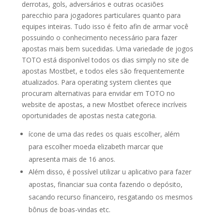
derrotas, gols, adversários e outras ocasiões
parecchio para jogadores particulares quanto para
equipes inteiras. Tudo isso é feito afin de armar você
possuindo o conhecimento necessário para fazer
apostas mais bem sucedidas. Uma variedade de jogos
TOTO está disponível todos os dias simply no site de
apostas Mostbet, e todos eles são frequentemente
atualizados. Para operating system clientes que
procuram alternativas para envidar em TOTO no
website de apostas, a new Mostbet oferece incríveis
oportunidades de apostas nesta categoria.
ícone de uma das redes os quais escolher, além
para escolher moeda elizabeth marcar que
apresenta mais de 16 anos.
Além disso, é possível utilizar u aplicativo para fazer
apostas, financiar sua conta fazendo o depósito,
sacando recurso financeiro, resgatando os mesmos
bônus de boas-vindas etc.