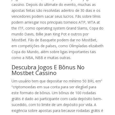
cassino. Depois do ultimate do evento, muchas as
apostas feitas são resolvidas adentro de 30 dias e os
vencedores podem sacar seus lucros. Fãs sobre tênis
podem arriesgar nos principais torneios ATP, WTA at
the ITF, como operating system Grand Slams, Copa do
mundo Davis, Billie Jean King Pot e outros por
MostBet. Fãs de Basquete podem dar no MostBet,
em competições de países, como Olimpíadas elizabeth
Copa do Mundo, além sobre ligas importantes tais
como a NBA, NBB e muitas outras.
Descubra Jogos E Bônus No
Mostbet Cassino
Um usuário tem que depositar no mínimo 50 BRL em”
“criptomoedas em sua conta para ser elegível para
este formato de bônus. Um bônus de 100 rodadas
grátis é dado ao participante com cada depósito bem-
sucedido, com to limite de um depósito por vida. A
exigência sobre apostas para because rodadas grátis é