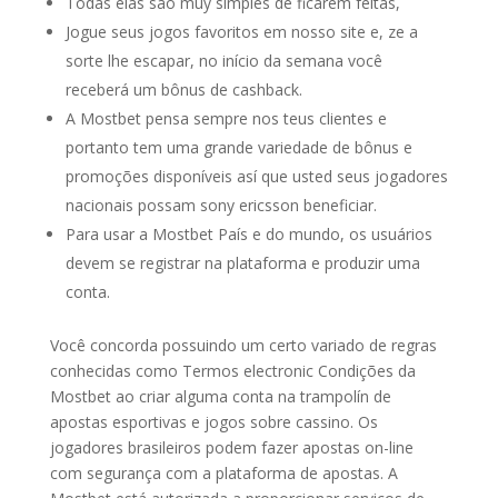
Todas elas são muy simples de ficarem feitas,
Jogue seus jogos favoritos em nosso site e, ze a
sorte lhe escapar, no início da semana você
receberá um bônus de cashback.
A Mostbet pensa sempre nos teus clientes e
portanto tem uma grande variedade de bônus e
promoções disponíveis así que usted seus jogadores
nacionais possam sony ericsson beneficiar.
Para usar a Mostbet País e do mundo, os usuários
devem se registrar na plataforma e produzir uma
conta.
Você concorda possuindo um certo variado de regras
conhecidas como Termos electronic Condições da
Mostbet ao criar alguma conta na trampolín de
apostas esportivas e jogos sobre cassino. Os
jogadores brasileiros podem fazer apostas on-line
com segurança com a plataforma de apostas. A