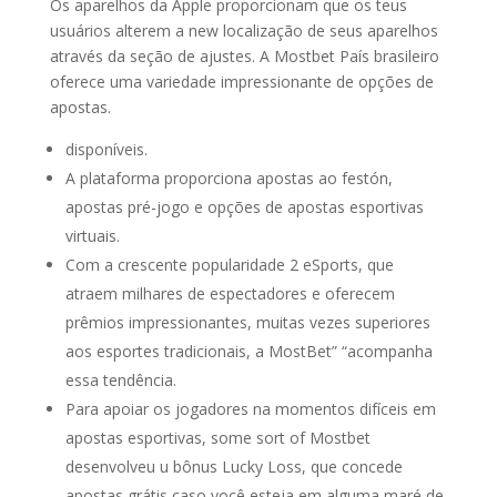
Os aparelhos da Apple proporcionam que os teus
usuários alterem a new localização de seus aparelhos
através da seção de ajustes. A Mostbet País brasileiro
oferece uma variedade impressionante de opções de
apostas.
disponíveis.
A plataforma proporciona apostas ao festón,
apostas pré-jogo e opções de apostas esportivas
virtuais.
Com a crescente popularidade 2 eSports, que
atraem milhares de espectadores e oferecem
prêmios impressionantes, muitas vezes superiores
aos esportes tradicionais, a MostBet” “acompanha
essa tendência.
Para apoiar os jogadores na momentos difíceis em
apostas esportivas, some sort of Mostbet
desenvolveu u bônus Lucky Loss, que concede
apostas grátis caso você esteja em alguma maré de