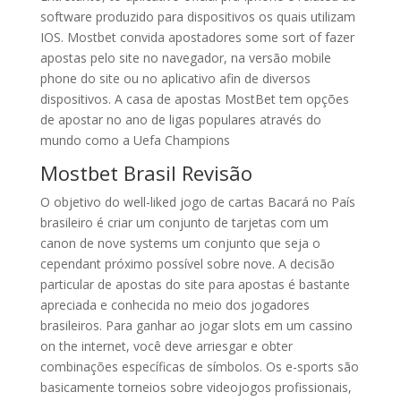
software produzido para dispositivos os quais utilizam
IOS. Mostbet convida apostadores some sort of fazer
apostas pelo site no navegador, na versão mobile
phone do site ou no aplicativo afin de diversos
dispositivos. A casa de apostas MostBet tem opções
de apostar no ano de ligas populares através do
mundo como a Uefa Champions
Mostbet Brasil Revisão
O objetivo do well-liked jogo de cartas Bacará no País
brasileiro é criar um conjunto de tarjetas com um
canon de nove systems um conjunto que seja o
cependant próximo possível sobre nove. A decisão
particular de apostas do site para apostas é bastante
apreciada e conhecida no meio dos jogadores
brasileiros. Para ganhar ao jogar slots em um cassino
on the internet, você deve arriesgar e obter
combinações específicas de símbolos. Os e-sports são
basicamente torneios sobre videojogos profissionais,