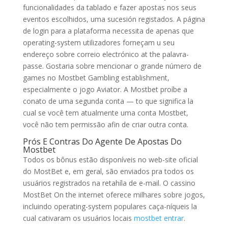
funcionalidades da tablado e fazer apostas nos seus
eventos escolhidos, uma sucesión registados. A página
de login para a plataforma necessita de apenas que
operating-system utilizadores forneçam u seu
endereço sobre correio electrónico at the palavra-
passe. Gostaria sobre mencionar o grande número de
games no Mostbet Gambling establishment,
especialmente o jogo Aviator. A Mostbet proíbe a
conato de uma segunda conta — to que significa la
cual se você tem atualmente uma conta Mostbet,
você não tem permissão afin de criar outra conta.
Prós E Contras Do Agente De Apostas Do
Mostbet
Todos os bônus estão disponíveis no web-site oficial
do MostBet e, em geral, são enviados pra todos os
usuários registrados na retahíla de e-mail. O cassino
MostBet On the internet oferece milhares sobre jogos,
incluindo operating-system populares caça-níqueis la
cual cativaram os usuários locais
mostbet entrar
.