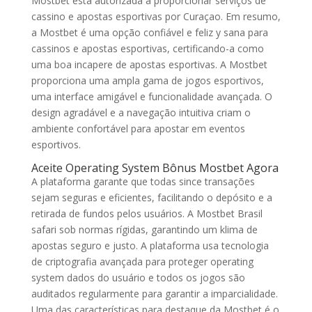
Mostbet está autorizada a proporcionar serviços de
cassino e apostas esportivas por Curaçao. Em resumo,
a Mostbet é uma opção confiável e feliz y sana para
cassinos e apostas esportivas, certificando-a como
uma boa incapere de apostas esportivas. A Mostbet
proporciona uma ampla gama de jogos esportivos,
uma interface amigável e funcionalidade avançada. O
design agradável e a navegação intuitiva criam o
ambiente confortável para apostar em eventos
esportivos.
Aceite Operating System Bônus Mostbet Agora
A plataforma garante que todas since transações
sejam seguras e eficientes, facilitando o depósito e a
retirada de fundos pelos usuários. A Mostbet Brasil
safari sob normas rígidas, garantindo um klima de
apostas seguro e justo. A plataforma usa tecnologia
de criptografia avançada para proteger operating
system dados do usuário e todos os jogos são
auditados regularmente para garantir a imparcialidade.
Uma das características para destaque da Mostbet é o