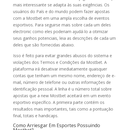
mais interessante se adapta às suas exigências. Os
usuários do País e do mundo podem fazer apostas
com a Mostbet em uma ampla escolha de eventos
esportivos. Para seguirse mais sobre cada um deles
electronic como eles poderiam ajudá-lo a otimizar
seus ganhos potenciais, leia as descrições de cada um
deles que são fornecidas abaixo.
Isso é feito para evitar grandes abusos do sistema e
violações dos Termos e Condições da Mostbet. A
plataforma irá desativar imediatamente quaisquer
contas que tenham um mesmo nome, endereço de e-
mail, número de telefone ou outras informações de
identificação pessoal. A linha é u número total sobre
apostas que a new Mostbet aceitará em um evento
esportivo específico. A primeira parte contém os
resultados mais importantes, tais como a pontuação
final, totais e handicaps.
Como Arriesgar Em Esportes Possuindo