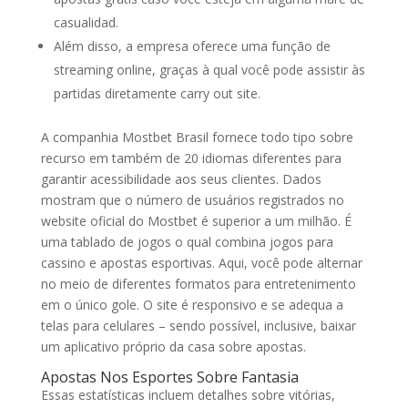
casualidad.
Além disso, a empresa oferece uma função de
streaming online, graças à qual você pode assistir às
partidas diretamente carry out site.
A companhia Mostbet Brasil fornece todo tipo sobre
recurso em também de 20 idiomas diferentes para
garantir acessibilidade aos seus clientes. Dados
mostram que o número de usuários registrados no
website oficial do Mostbet é superior a um milhão. É
uma tablado de jogos o qual combina jogos para
cassino e apostas esportivas. Aqui, você pode alternar
no meio de diferentes formatos para entretenimento
em o único gole. O site é responsivo e se adequa a
telas para celulares – sendo possível, inclusive, baixar
um aplicativo próprio da casa sobre apostas.
Apostas Nos Esportes Sobre Fantasia
Essas estatísticas incluem detalhes sobre vitórias,