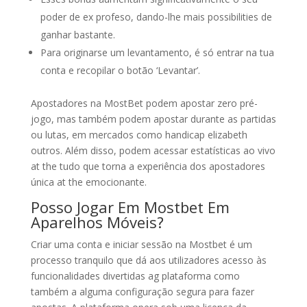
poder de ex profeso, dando-lhe mais possibilities de
ganhar bastante.
Para originarse um levantamento, é só entrar na tua
conta e recopilar o botão ‘Levantar’.
Apostadores na MostBet podem apostar zero pré-
jogo, mas também podem apostar durante as partidas
ou lutas, em mercados como handicap elizabeth
outros. Além disso, podem acessar estatísticas ao vivo
at the tudo que torna a experiência dos apostadores
única at the emocionante.
Posso Jogar Em Mostbet Em
Aparelhos Móveis?
Criar uma conta e iniciar sessão na Mostbet é um
processo tranquilo que dá aos utilizadores acesso às
funcionalidades divertidas ag plataforma como
também a alguma configuração segura para fazer