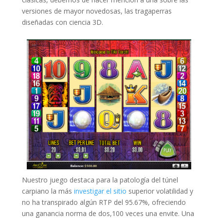
versiones de mayor novedosas, las tragaperras
diseñadas con ciencia 3D.
Nuestro juego destaca para la patologí­a del túnel
carpiano la más
investigar el sitio
superior volatilidad y
no ha transpirado algún RTP del 95.67%, ofreciendo
una ganancia norma de dos,100 veces una envite. Una