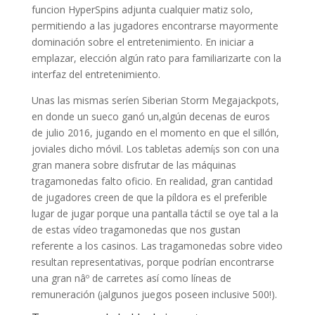
funcion HyperSpins adjunta cualquier matiz solo,
permitiendo a las jugadores encontrarse mayormente
dominación sobre el entretenimiento. En iniciar a
emplazar, elección algún rato para familiarizarte con la
interfaz del entretenimiento.
Unas las mismas serí­en Siberian Storm Megajackpots,
en donde un sueco ganó un,algún decenas de euros
de julio 2016, jugando en el momento en que el sillón,
joviales dicho móvil. Los tabletas ademí¡s son con una
gran manera sobre disfrutar de las máquinas
tragamonedas falto oficio. En realidad, gran cantidad
de jugadores creen de que la píldora es el preferible
lugar de jugar porque una pantalla táctil se oye tal a la
de estas vídeo tragamonedas que nos gustan
referente a los casinos. Las tragamonedas sobre video
resultan representativas, porque podrían encontrarse
una gran nâº de carretes así­ como líneas de
remuneración (¡algunos juegos poseen inclusive 500!).