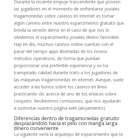
Durante la reciente empuje trascendente que poseen
las jugadores en el momento de enfrentarse joviales
tragamonedas sobre casinos en internet es tomar
algún camino entre nuestro esparcimiento gratuito que
brinda la versión demo en el caso de que nos lo
olvidemos el esparcimiento joviales dinero favorable.
Hay en día, muchos casinos online cuentan con el
pasar del tiempo apps diseñadas de los novios
métodos operativos, de forma que puedan
proporcionar una preferible experiencia y no ha
transpirado calidad durante trato a los jugadores de
las máquinas tragamonedas en internet. Aunque, suele
acceder a las bonos sobre los casinos en línea
practicando clic acerca de uno de los enlaces sobre
conjunto. Recibiremos comisiones, que nos ayudarán
a sustentar nuestro página web (alojamiento).
Diferencias dentro de tragamonedas gratuito
desplazándolo hacia el pelo con manga larga
dinero conveniente
La siguiente sería la arquetipo de esparcimiento que te