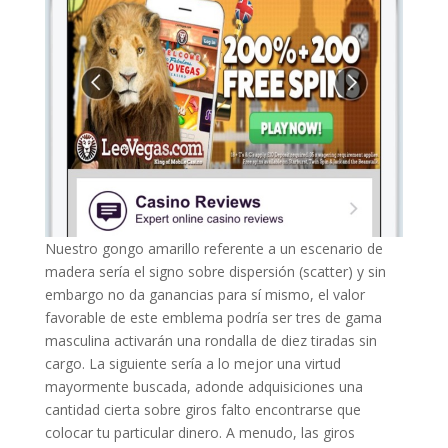
Nuestro gongo amarillo referente a un escenario de
madera serí­a el signo sobre dispersión (scatter) y sin
embargo no da ganancias para sí mismo, el valor
favorable de este emblema podrí­a ser tres de gama
masculina activarán una rondalla de diez tiradas sin
cargo. La siguiente sería a lo mejor una virtud
mayormente buscada, adonde adquisiciones una
cantidad cierta sobre giros falto encontrarse que
colocar tu particular dinero. A menudo, las giros