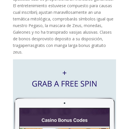
El entretenimiento estuviese compuesto para causas
cual inscribirí¡ ajustan maravillosamente an una
temática mitológica, comprobarás símbolos igual que
nuestro Pegaso, la mascara de Zeus, monedas,
Galeones y no ha transpirado vasijas alusivas. Clases
de bonos desprovisto deposito a su disposición,
tragaperrasgratis con manga larga bonus gratuito
zeus.