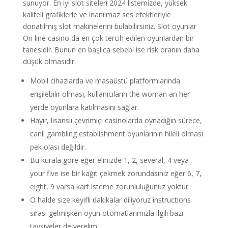
sunuyor. En iyi slot siteleri 2024 listemizde, yüksek
kaliteli grafiklerle ve inanılmaz ses efektleriyle
donatılmış slot makinelerini bulabilirsiniz. Slot oyunlar
On line casino da en çok tercih edilen oyunlardan bir
tanesidir. Bunun en başlıca sebebi ise risk oranın daha
düşük olmasıdır.
Mobil cihazlarda ve masaüstü platformlarında
erişilebilir olması, kullanıcıların the woman an her
yerde oyunlara katılmasını sağlar.
Hayır, lisanslı çevrimiçi casinolarda oynadığın sürece,
canlı gambling establishment oyunlarının hileli olması
pek olası değildir.
Bu kurala göre eğer elinizde 1, 2, several, 4 veya
your five ise bir kağıt çekmek zorundasınız eğer 6, 7,
eight, 9 varsa kart isteme zorunluluğunuz yoktur.
O halde size keyifli dakikalar diliyoruz instructions
sırası gelmişken oyun otomatlarımızla ilgili bazı
tavsiyeler de verelim.