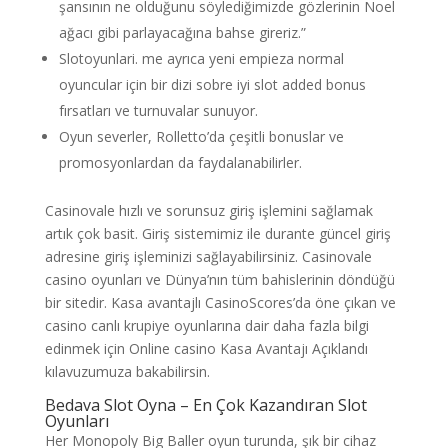
şansının ne olduğunu söylediğimizde gözlerinin Noel
ağacı gibi parlayacağına bahse gireriz.”
Slotoyunlari. me ayrıca yeni empieza normal
oyuncular için bir dizi sobre iyi slot added bonus
fırsatları ve turnuvalar sunuyor.
Oyun severler, Rolletto’da çeşitli bonuslar ve
promosyonlardan da faydalanabilirler.
Casinovale hızlı ve sorunsuz giriş işlemini sağlamak
artık çok basit. Giriş sistemimiz ile durante güncel giriş
adresine giriş işleminizi sağlayabilirsiniz. Casinovale
casino oyunları ve Dünya’nın tüm bahislerinin döndüğü
bir sitedir. Kasa avantajlı CasinoScores’da öne çıkan ve
casino canlı krupiye oyunlarına dair daha fazla bilgi
edinmek için Online casino Kasa Avantajı Açıklandı
kılavuzumuza bakabilirsin.
Bedava Slot Oyna – En Çok Kazandıran Slot
Oyunları
Her Monopoly Big Baller oyun turunda, şık bir cihaz