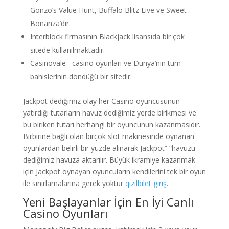
Gonzo’s Value Hunt, Buffalo Blitz Live ve Sweet
Bonanza’dır.
Interblock firmasının Blackjack lisansıda bir çok
sitede kullanılmaktadır.
Casinovale casino oyunları ve Dünya’nın tüm
bahislerinin döndüğü bir sitedir.
Jackpot dediğimiz olay her Casino oyuncusunun
yatırdığı tutarların havuz dediğimiz yerde birikmesi ve
bu biriken tutarı herhangi bir oyuncunun kazanmasıdır.
Birbirine bağlı olan birçok slot makinesinde oynanan
oyunlardan belirli bir yüzde alınarak Jackpot” “havuzu
dediğimiz havuza aktarılır. Büyük ikramiye kazanmak
için Jackpot oynayan oyuncuların kendilerini tek bir oyun
ile sınırlamalarına gerek yoktur
qizilbilet giriş
.
Yeni Başlayanlar İçin En İyi Canlı
Casino Oyunları