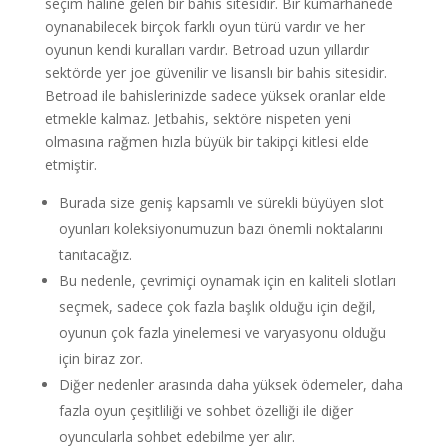
seçim haline gelen bir bahis sitesidir. Bir kumarhanede
oynanabilecek birçok farklı oyun türü vardır ve her
oyunun kendi kuralları vardır. Betroad uzun yıllardır
sektörde yer joe güvenilir ve lisanslı bir bahis sitesidir.
Betroad ile bahislerinizde sadece yüksek oranlar elde
etmekle kalmaz. Jetbahis, sektöre nispeten yeni
olmasına rağmen hızla büyük bir takipçi kitlesi elde
etmiştir.
Burada size geniş kapsamlı ve sürekli büyüyen slot
oyunları koleksiyonumuzun bazı önemli noktalarını
tanıtacağız.
Bu nedenle, çevrimiçi oynamak için en kaliteli slotları
seçmek, sadece çok fazla başlık olduğu için değil,
oyunun çok fazla yinelemesi ve varyasyonu olduğu
için biraz zor.
Diğer nedenler arasında daha yüksek ödemeler, daha
fazla oyun çeşitliliği ve sohbet özelliği ile diğer
oyuncularla sohbet edebilme yer alır.