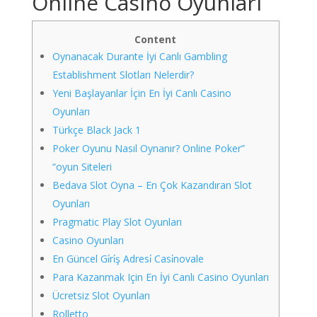
Online Casino Oyunları
Content
Oynanacak Durante İyi Canlı Gambling
Establishment Slotları Nelerdir?
Yeni Başlayanlar İçin En İyi Canlı Casino
Oyunları
Türkçe Black Jack 1
Poker Oyunu Nasıl Oynanır? Online Poker”
“oyun Siteleri
Bedava Slot Oyna – En Çok Kazandıran Slot
Oyunları
Pragmatic Play Slot Oyunları
Casino Oyunları
En Güncel Gi̇ri̇ş Adresi̇ Casi̇novale
Para Kazanmak Için En İyi Canlı Casino Oyunları
Ücretsiz Slot Oyunları
Rolletto