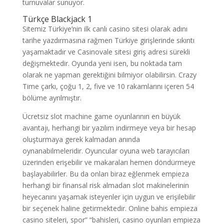
turnuvalar sunuyor.
Türkçe Blackjack 1
Sitemiz Türkiye’nin ilk canlı casino sitesi olarak adını
tarihe yazdırmasına rağmen Türkiye girişlerinde sıkıntı
yaşamaktadır ve Casinovale sitesi giriş adresi sürekli
değişmektedir. Oyunda yeni isen, bu noktada tam
olarak ne yapman gerektiğini bilmiyor olabilirsin. Crazy
Time çarkı, çoğu 1, 2, five ve 10 rakamlarını içeren 54
bölüme ayrılmıştır.
Ücretsiz slot machine game oyunlarının en büyük
avantajı, herhangi bir yazılım indirmeye veya bir hesap
oluşturmaya gerek kalmadan anında
oynanabilmeleridir. Oyuncular oyuna web tarayıcıları
üzerinden erişebilir ve makaraları hemen döndürmeye
başlayabilirler. Bu da onları biraz eğlenmek empieza
herhangi bir finansal risk almadan slot makinelerinin
heyecanını yaşamak isteyenler için uygun ve erişilebilir
bir seçenek haline getirmektedir. Online bahis empieza
casino siteleri, spor” “bahisleri, casino oyunları empieza