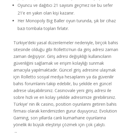
Oyuncu ve dağıtıcı 21 sayısını geçmez ise bu sefer
21’e en yakın olan kişi kazanır.
Her Monopoly Big Baller oyun turunda, şık bir cihaz
bazı tombala topları fırlatır.
Türkiye’deki yasal düzenlemeler nedeniyle, birçok bahis
sitesinde olduğu gibi Rolletto’nun da giriş adresi zaman
zaman değişiyor. Giriş adresi değişikliği kullanıcıların
güvenliğini sağlamak ve erişim kolaylığı sunmak
amacıyla yapılmaktadır. Güncel giriş adresine ulaşmak
için Rolletto sosyal medya hesaplarını ya da güvenilir
bahis forumlarını takip edebilir, bu şekilde en güncel
adrese ulaşabilirsiniz. Casinovale yeni giriş adresi ile
sobre hızlı ve en kolay şekilde adresimize girebilirsiniz.
Türkiye’ nin ilk casino, position oyunlarını getiren bahis
firması olarak kendimizden gurur duyuyoruz. Evolution
Gaming, son yıllarda canlı kumarhane oyunlarına
yönelik iki büyük eleştiriyi çözmek için çok çalıştı.