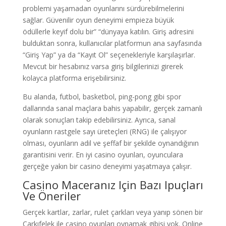
problemi yaşamadan oyunlarını sürdürebilmelerini
sağlar. Güvenilir oyun deneyimi empieza büyük
ödüllerle keyif dolu bir” “dünyaya katılın. Giriş adresini
bulduktan sonra, kullanıcılar platformun ana sayfasında
“Giriş Yap” ya da “Kayıt Ol” seçenekleriyle karşılaşırlar.
Mevcut bir hesabınız varsa giriş bilgilerinizi girerek
kolayca platforma erişebilirsiniz.
Bu alanda, futbol, basketbol, ping-pong gibi spor
dallarında sanal maçlara bahis yapabilir, gerçek zamanlı
olarak sonuçları takip edebilirsiniz. Ayrıca, sanal
oyunların rastgele sayı üreteçleri (RNG) ile çalışıyor
olması, oyunların adil ve şeffaf bir şekilde oynandığının
garantisini verir. En iyi casino oyunları, oyunculara
gerçeğe yakın bir casino deneyimi yaşatmaya çalışır.
Casino Maceranız Için Bazı Ipuçları
Ve Öneriler
Gerçek kartlar, zarlar, rulet çarkları veya yanıp sönen bir
Çarkıfelek ile casino oyunları oynamak gibisi yok. Online