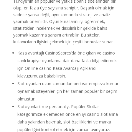
Türkiye’nin en popüler ve yetkisiz bahis sitelerinden biri
olup, en fazla üye sayısına sahiptir. Başarılı olmak için
sadece şansa değil, aynı zamanda strateji ve analiz
yapmak önemlidir. Oyun kurallarını iyi öğrenmek,
istatistikleri incelemek ve disiplinli bir şekilde bahis
yapmak kazanma şansını artırabilir. Bu siteler,
kullanıcıların ilgisini çekmek için çeşitli bonuslar sunar.
Kasa avantajlı CasinoScores’da öne çıkan ve casino
canlı krupiye oyunlarına dair daha fazla bilgi edinmek
için On line casino Kasa Avantajı Açıklandı
kılavuzumuza bakabilirsin.
Slot oyunları uzun zamandan beri var empieza kumar
oynamak isteyenler için her zaman popüler bir seçim
olmuştur.
Slotoyunlari. me personally, Popüler Slotlar
kategorimize eklemeden önce en iyi casino slotlarına
daha yakından bakmak, slot özelliklerini ve marka
popülerliğini kontrol etmek için zaman ayırıyoruz.