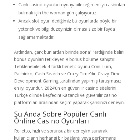
Canlı casino oyunları oynayabileceğin en iyi casinoları
bulmak için the woman gün çalışıyoruz.
Ancak slot oyun dediğimiz bu oyunlarda böyle bir
yetenek ve bilgi düzeyinizin olması size bir fayda
sağlamamaktadır.
Ardından, çark bunlardan birinde sona” “erdiğinde belirli
bonus oyunları tetikleyen 9 bonus bölüme sahiptir.
Tetiklenebilecek 4 farklı benefit oyunu Coin Turn,
Pachinko, Cash Search ve Crazy Time’dır. Crazy Time,
Development Gaming tarafından yapılmış tartışmasız
en iyi oyundur. 2024’ün en güvenilir casino sitelerini
Türkçe dilinde keşfedin! Kazançlı ve güvenilir casino
platformları arasından seçim yaparak şansınızı deneyin.
Şu Anda Sobre Popüler Canlı
Online Casino Oyunları
Rolletto, hızlı ve sorunsuz bir deneyim sunarak
kullanıcıların herhangi bir bağlantı veya performans