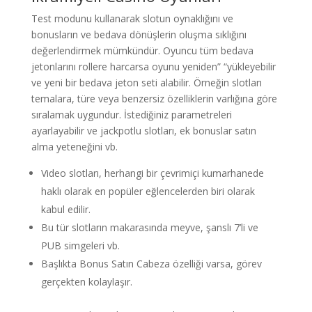
Test modunu kullanarak slotun oynaklığını ve
bonusların ve bedava dönüşlerin oluşma sıklığını
değerlendirmek mümkündür. Oyuncu tüm bedava
jetonlarını rollere harcarsa oyunu yeniden” “yükleyebilir
ve yeni bir bedava jeton seti alabilir. Örneğin slotları
temalara, türe veya benzersiz özelliklerin varlığına göre
sıralamak uygundur. İstediğiniz parametreleri
ayarlayabilir ve jackpotlu slotları, ek bonuslar satın
alma yeteneğini vb.
Video slotları, herhangi bir çevrimiçi kumarhanede
haklı olarak en popüler eğlencelerden biri olarak
kabul edilir.
Bu tür slotların makarasında meyve, şanslı 7’li ve
PUB simgeleri vb.
Başlıkta Bonus Satın Cabeza özelliği varsa, görev
gerçekten kolaylaşır.