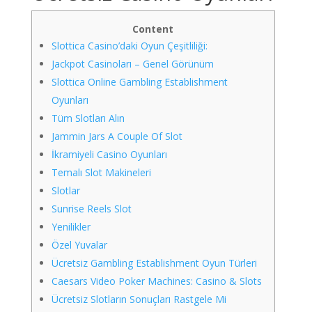
Content
Slottica Casino’daki Oyun Çeşitliliği:
Jackpot Casinoları – Genel Görünüm
Slottica Online Gambling Establishment
Oyunları
Tüm Slotları Alın
Jammin Jars A Couple Of Slot
İkramiyeli Casino Oyunları
Temalı Slot Makineleri
Slotlar
Sunrise Reels Slot
Yenilikler
Özel Yuvalar
Ücretsiz Gambling Establishment Oyun Türleri
Caesars Video Poker Machines: Casino & Slots
Ücretsiz Slotların Sonuçları Rastgele Mi