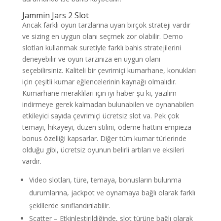
Jammin Jars 2 Slot
Ancak farklı oyun tarzlarına uyan birçok strateji vardır
ve sizing en uygun olanı seçmek zor olabilir. Demo
slotları kullanmak suretiyle farklı bahis stratejilerini
deneyebilir ve oyun tarzınıza en uygun olanı
seçebilirsiniz. Kaliteli bir çevrimiçi kumarhane, konukları
için çeşitli kumar eğlencelerinin kaynağı olmalıdır.
Kumarhane meraklıları için iyi haber şu ki, yazılım
indirmeye gerek kalmadan bulunabilen ve oynanabilen
etkileyici sayıda çevrimiçi ücretsiz slot va. Pek çok
temayı, hikayeyi, düzen stilini, ödeme hattını empieza
bonus özelliği kapsarlar. Diğer tüm kumar türlerinde
olduğu gibi, ücretsiz oyunun belirli artıları ve eksileri
vardır.
Video slotları, türe, temaya, bonusların bulunma
durumlarına, jackpot ve oynamaya bağlı olarak farklı
şekillerde sınıflandırılabilir.
Scatter – Etkinleştirildiğinde, slot türüne bağlı olarak