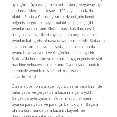
aynı görüntüyü eşleştirmek yeterliyken, Megaways gibi
slotlarda ödeme hattı sayısı 100 veya daha fazla
olabilir. Slottica Casino, your ex ziyaretçinin kendi
beğenisine göre bir şeyler bulabileceği çok çeşitli
oyunlar sunmaktadır. Slotlar, basit kuralları, çeşitli
hikayeleri ve özellikleri sayesinde en popüler casino
oyunları kategorisi olmaya devam etmektedir. Slotlarda
kazanan kombinasyonlar rastgele belirlenir, bu da
oyunu heyecan verici ve öngörülemez hale getirir.
Slottica’da her zevke ve ruh haline uygun geniş bir slot
machine yelpazesi bulacaksınız. Oyuncuların rahatı için
sitemizde ayrıntılı bir sınıflandırma sistemi
kullanılmaktadır.
Ücretsiz position oynayan oyuncu sanal para birimiyle
bahis yapar ve gerçek para kazanma şansı yoktur.
Gerçek parayla oynanan slotlar maddi risk içerir;
oyuncu para yatırır ve para için bahis oynar. Başarılı
olması durumunda para kazanır, kaybetmesi
durumunda ise bahis kaybedilir.