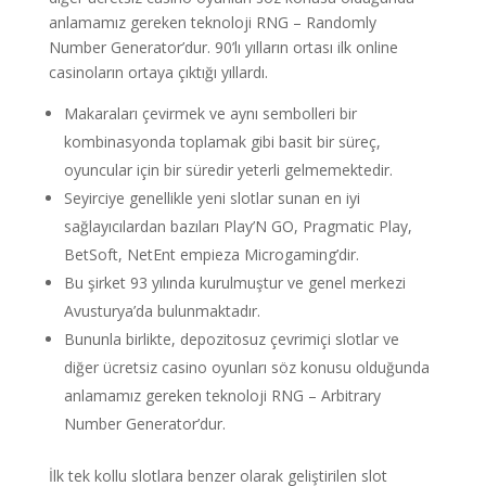
anlamamız gereken teknoloji RNG – Randomly
Number Generator’dur. 90’lı yılların ortası ilk online
casinoların ortaya çıktığı yıllardı.
Makaraları çevirmek ve aynı sembolleri bir
kombinasyonda toplamak gibi basit bir süreç,
oyuncular için bir süredir yeterli gelmemektedir.
Seyirciye genellikle yeni slotlar sunan en iyi
sağlayıcılardan bazıları Play’N GO, Pragmatic Play,
BetSoft, NetEnt empieza Microgaming’dir.
Bu şirket 93 yılında kurulmuştur ve genel merkezi
Avusturya’da bulunmaktadır.
Bununla birlikte, depozitosuz çevrimiçi slotlar ve
diğer ücretsiz casino oyunları söz konusu olduğunda
anlamamız gereken teknoloji RNG – Arbitrary
Number Generator’dur.
İlk tek kollu slotlara benzer olarak geliştirilen slot