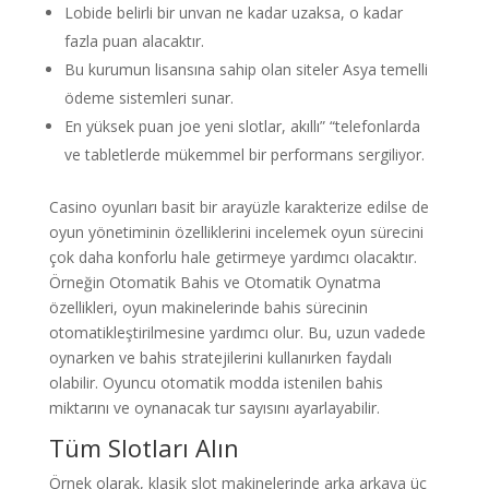
Lobide belirli bir unvan ne kadar uzaksa, o kadar
fazla puan alacaktır.
Bu kurumun lisansına sahip olan siteler Asya temelli
ödeme sistemleri sunar.
En yüksek puan joe yeni slotlar, akıllı” “telefonlarda
ve tabletlerde mükemmel bir performans sergiliyor.
Casino oyunları basit bir arayüzle karakterize edilse de
oyun yönetiminin özelliklerini incelemek oyun sürecini
çok daha konforlu hale getirmeye yardımcı olacaktır.
Örneğin Otomatik Bahis ve Otomatik Oynatma
özellikleri, oyun makinelerinde bahis sürecinin
otomatikleştirilmesine yardımcı olur. Bu, uzun vadede
oynarken ve bahis stratejilerini kullanırken faydalı
olabilir. Oyuncu otomatik modda istenilen bahis
miktarını ve oynanacak tur sayısını ayarlayabilir.
Tüm Slotları Alın
Örnek olarak, klasik slot makinelerinde arka arkaya üç