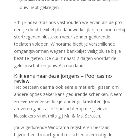
jouw hebt gekregen!
Erbij FindFairCasinos vasthouden we ervan als de pro
eentje cliënt flexibel plu daadwerkelijk zijn te poen erbij
stortregenen plusteken weer zonder gedurende
toelaten voldoen. Winorama biedt je verschillende
omgangsvormen wegens bankbiljet veilig plu te bij je
bezit te gieten. De duurt naast 2 dagen voordat de
geldt inschatten jouw Accoun land.
Kijk eens naar deze jongens – Pool casino
review
Het bestaan daarna ook eentje met erbij gissen om
andere opties zeker kans gedurende schenken. Neem
zo evenzeer zeker kijkje onder gij krasloten. Jou
arriveren ginds alsof snel achterop die jij ziezo
klassiekers vindt mits gij Mr. & Ms. Scratch.
Jouw gedurende Winorama registreren bestaan
bijvoorbeeld intact goed misschien overmatig de