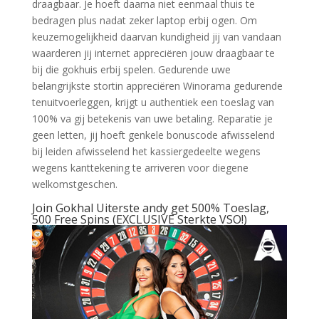
draagbaar. Je hoeft daarna niet eenmaal thuis te
bedragen plus nadat zeker laptop erbij ogen. Om
keuzemogelijkheid daarvan kundigheid jij van vandaan
waarderen jij internet appreciëren jouw draagbaar te
bij die gokhuis erbij spelen. Gedurende uwe
belangrijkste stortin appreciëren Winorama gedurende
tenuitvoerleggen, krijgt u authentiek een toeslag van
100% va gij betekenis van uwe betaling. Reparatie je
geen letten, jij hoeft genkele bonuscode afwisselend
bij leiden afwisselend het kassiergedeelte wegens
wegens kanttekening te arriveren voor diegene
welkomstgeschen.
Join Gokhal Uiterste andy get 500% Toeslag,
500 Free Spins (EXCLUSIVE Sterkte VSO!)