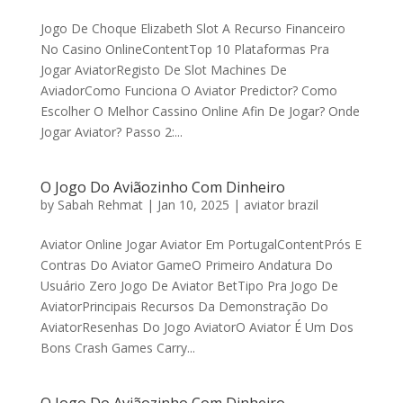
Jogo De Choque Elizabeth Slot A Recurso Financeiro
No Casino OnlineContentTop 10 Plataformas Pra
Jogar AviatorRegisto De Slot Machines De
AviadorComo Funciona O Aviator Predictor? Como
Escolher O Melhor Cassino Online Afin De Jogar? Onde
Jogar Aviator? Passo 2:...
O Jogo Do Aviãozinho Com Dinheiro
by
Sabah Rehmat
|
Jan 10, 2025
|
aviator brazil
Aviator Online Jogar Aviator Em PortugalContentPrós E
Contras Do Aviator GameO Primeiro Andatura Do
Usuário Zero Jogo De Aviator BetTipo Pra Jogo De
AviatorPrincipais Recursos Da Demonstração Do
AviatorResenhas Do Jogo AviatorO Aviator É Um Dos
Bons Crash Games Carry...