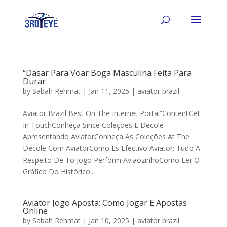
“Dasar Para Voar Boga Masculina Feita Para
Durar
by
Sabah Rehmat
|
Jan 11, 2025
|
aviator brazil
Aviator Brazil Best On The Internet Portal”ContentGet
In TouchConheça Since Coleções E Decole
Apresentando AviatorConheça As Coleções At The
Decole Com AviatorComo Es Efectivo Aviator: Tudo A
Respeito De To Jogo Perform AviãozinhoComo Ler O
Gráfico Do Histórico...
Aviator Jogo Aposta: Como Jogar E Apostas
Online
by
Sabah Rehmat
|
Jan 10, 2025
|
aviator brazil