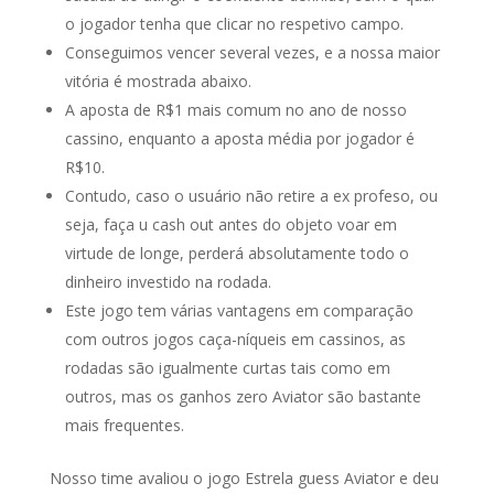
o jogador tenha que clicar no respetivo campo.
Conseguimos vencer several vezes, e a nossa maior
vitória é mostrada abaixo.
A aposta de R$1 mais comum no ano de nosso
cassino, enquanto a aposta média por jogador é
R$10.
Contudo, caso o usuário não retire a ex profeso, ou
seja, faça u cash out antes do objeto voar em
virtude de longe, perderá absolutamente todo o
dinheiro investido na rodada.
Este jogo tem várias vantagens em comparação
com outros jogos caça-níqueis em cassinos, as
rodadas são igualmente curtas tais como em
outros, mas os ganhos zero Aviator são bastante
mais frequentes.
Nosso time avaliou o jogo Estrela guess Aviator e deu