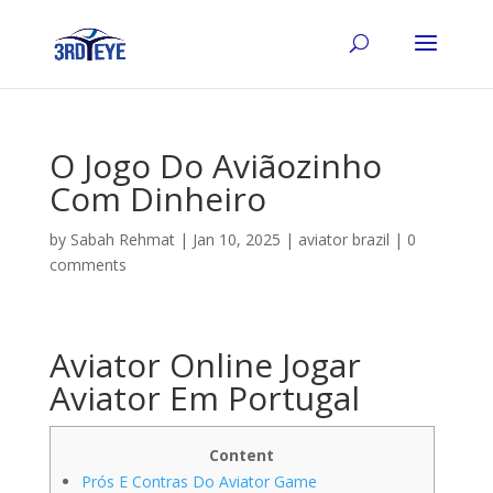
O Jogo Do Aviãozinho
Com Dinheiro
by
Sabah Rehmat
|
Jan 10, 2025
|
aviator brazil
|
0
comments
Aviator Online Jogar
Aviator Em Portugal
Content
Prós E Contras Do Aviator Game