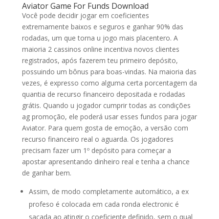
Aviator Game For Funds Download
Você pode decidir jogar em coeficientes
extremamente baixos e seguros e ganhar 90% das
rodadas, um que torna u jogo mais placentero. A
maioria 2 cassinos online incentiva novos clientes
registrados, após fazerem teu primeiro depósito,
possuindo um bônus para boas-vindas. Na maioria das
vezes, é expresso como alguma certa porcentagem da
quantia de recurso financeiro depositada e rodadas
grátis. Quando u jogador cumprir todas as condições
ag promoção, ele poderá usar esses fundos para jogar
Aviator. Para quem gosta de emoção, a versão com
recurso financeiro real o aguarda. Os jogadores
precisam fazer um 1º depósito para começar a
apostar apresentando dinheiro real e tenha a chance
de ganhar bem.
Assim, de modo completamente automático, a ex
profeso é colocada em cada ronda electronic é
sacada ao atingir o coeficiente definido, sem o qual