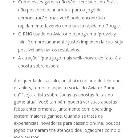
Como esses games não são licenciados no Brasil,
não posso colocar um link para o jogo de
demonstração, mas você pode encontrá-lo
rapidamente fazendo uma busca rápida no Google.
O RNG usado no Aviator e o programa “provably
fair” (comprovadamente justo) impedem la cual seja
possível adivinar os resultados.
A atração” “para jogo mais well-known, de fato, é a
aposta sobre espera.
À esquerda dessa calo, ou abaixo no ano de telefones
e tablets, temos o aspecto social do Aviator Game,
ou” “seja, a lista sobre todas as apostas feitas no
game atual. Você também poderá ver suas apostas
feitas anteriormente, juntamente com operating-
system maiores ganhos. Quando se trata de
experiências inovadoras para cassino on-line, poucos
jogos chamaram the atenção dos jogadores como o
jogo Aviator.