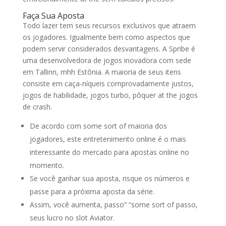
Faça Sua Aposta
Todo lazer tem seus recursos exclusivos que atraem
os jogadores. Igualmente bem como aspectos que
podem servir considerados desvantagens. A Spribe é
uma desenvolvedora de jogos inovadora com sede
em Tallinn, mhh Estônia. A maioria de seus itens
consiste em caça-níqueis comprovadamente justos,
jogos de habilidade, jogos turbo, pôquer at the jogos
de crash.
De acordo com some sort of maioria dos
jogadores, este entretenimento online é o mais
interessante do mercado para apostas online no
momento.
Se você ganhar sua aposta, risque os números e
passe para a próxima aposta da série.
Assim, você aumenta, passo” “some sort of passo,
seus lucro no slot Aviator.