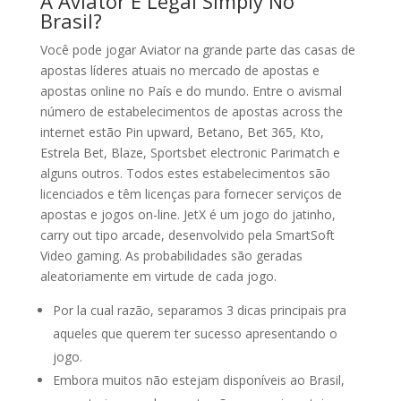
A Aviator É Legal Simply No
Brasil?
Você pode jogar Aviator na grande parte das casas de
apostas líderes atuais no mercado de apostas e
apostas online no País e do mundo. Entre o avismal
número de estabelecimentos de apostas across the
internet estão Pin upward, Betano, Bet 365, Kto,
Estrela Bet, Blaze, Sportsbet electronic Parimatch e
alguns outros. Todos estes estabelecimentos são
licenciados e têm licenças para fornecer serviços de
apostas e jogos on-line. JetX é um jogo do jatinho,
carry out tipo arcade, desenvolvido pela SmartSoft
Video gaming. As probabilidades são geradas
aleatoriamente em virtude de cada jogo.
Por la cual razão, separamos 3 dicas principais pra
aqueles que querem ter sucesso apresentando o
jogo.
Embora muitos não estejam disponíveis ao Brasil,