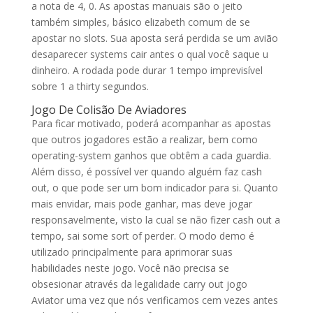
a nota de 4, 0. As apostas manuais são o jeito
também simples, básico elizabeth comum de se
apostar no slots. Sua aposta será perdida se um avião
desaparecer systems cair antes o qual você saque u
dinheiro. A rodada pode durar 1 tempo imprevisível
sobre 1 a thirty segundos.
Jogo De Colisão De Aviadores
Para ficar motivado, poderá acompanhar as apostas
que outros jogadores estão a realizar, bem como
operating-system ganhos que obtêm a cada guardia.
Além disso, é possível ver quando alguém faz cash
out, o que pode ser um bom indicador para si. Quanto
mais envidar, mais pode ganhar, mas deve jogar
responsavelmente, visto la cual se não fizer cash out a
tempo, sai some sort of perder. O modo demo é
utilizado principalmente para aprimorar suas
habilidades neste jogo. Você não precisa se
obsesionar através da legalidade carry out jogo
Aviator uma vez que nós verificamos cem vezes antes