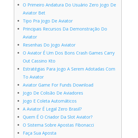
O Primeiro Andatura Do Usuário Zero Jogo De
Aviator Bet
Tipo Pra Jogo De Aviator
Principais Recursos Da Demonstração Do
Aviator
Resenhas Do Jogo Aviator
O Aviator É Um Dos Bons Crash Games Carry
Out Cassino Kto
Estratégias Para Jogo A Serem Adotadas Com
To Aviator
Aviator Game For Funds Download
Jogo De Colisão De Aviadores
Jogo E Coleta Automáticos
A Aviator É Legal Zero Brasil?
Quem É O Criador Da Slot Aviator?
O Sistema Sobre Apostas Fibonacci
Faça Sua Aposta