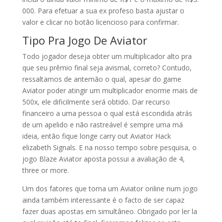
000. Para efetuar a sua ex profeso basta ajustar o
valor e clicar no botão licencioso para confirmar.
Tipo Pra Jogo De Aviator
Todo jogador deseja obter um multiplicador alto pra
que seu prêmio final seja avismal, correto? Contudo,
ressaltamos de antemão o qual, apesar do game
Aviator poder atingir um multiplicador enorme mais de
500x, ele dificilmente será obtido. Dar recurso
financeiro a uma pessoa o qual está escondida atrás
de um apelido e não rastreável é sempre uma má
ideia, então fique longe carry out Aviator Hack
elizabeth Signals. E na nosso tempo sobre pesquisa, o
jogo Blaze Aviator aposta possui a avaliação de 4,
three or more.
Um dos fatores que torna um Aviator online num jogo
ainda também interessante é o facto de ser capaz
fazer duas apostas em simultâneo. Obrigado por ler la