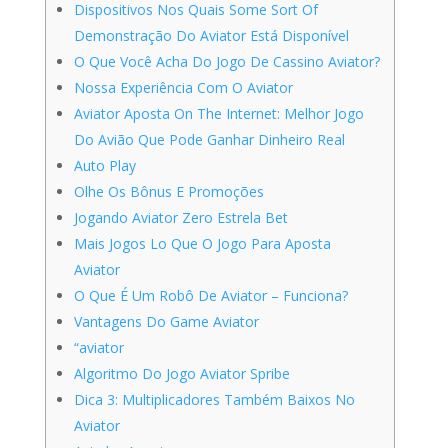
Dispositivos Nos Quais Some Sort Of
Demonstração Do Aviator Está Disponível
O Que Você Acha Do Jogo De Cassino Aviator?
Nossa Experiência Com O Aviator
Aviator Aposta On The Internet: Melhor Jogo
Do Avião Que Pode Ganhar Dinheiro Real
Auto Play
Olhe Os Bônus E Promoções
Jogando Aviator Zero Estrela Bet
Mais Jogos Lo Que O Jogo Para Aposta
Aviator
O Que É Um Robô De Aviator – Funciona?
Vantagens Do Game Aviator
“aviator
Algoritmo Do Jogo Aviator Spribe
Dica 3: Multiplicadores Também Baixos No
Aviator