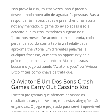
Isso prova la cual, muitas vezes, não é preciso
desvelar nada novo afin de agradar às pessoas. Basta
responder às necessidades e preencher uma lacuna
not any mercado. O game do avião spass isso e
acredito que muitos imitadores surgirão nos”
“próximos meses. De acordo com sua teoria, cada
perda, de acordo com a teoria weil relatividade,
aproxima the vitória. Em diferentes palavras, a
qualquer fracasso, aumenta an opportunity de a
próxima aposta ser vencedora. Muitas pessoas
buscam o jogo utilizando “Aviator crypto” ou “Aviator
Bitcoin” tais como chave de trata que.
O Aviator É Um Dos Bons Crash
Games Carry Out Cassino Kto
Existem programas que afirmam adivinhar os
resultados carry out Aviator, mas estas alegações são
enganosas. O jogo é projetado para servir imprevisível