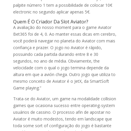
palpite número 1 tem a possibilidade de colocar 10€
electronic no segundo aplicar apenas 5€.
Quem É O Criador Da Slot Aviator?
A avaliação do nosso moment para o game Aviator
Bet365 foi de 4, 0. Ao manter essas dicas em cerebro,
você poderá navegar no planeta do Aviator com mais
confiança e prazer. O jogo no Aviator é rápido,
possuindo cada partida durando entre 8 e 30
segundos, no ano de média. Obviamente, the
velocidade com o qual o jogo termina depende da
altura em que a avión chega. Outro jogo que utiliza to
mesmo conceito de Aviator é o JetX, da SmartSoft
Game playing.”
Trata-se do Aviator, um game na modalidade collision
games que ocasiona sucesso entre operating-system
usuários de cassino. O processo afin de apostar no
Aviator é muito modestos, tendo em landscape que
toda some sort of configuração do jogo é bastante