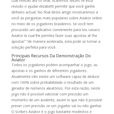
cual revisão até to final, ficaremos felizes se esta
revisão o ajudar elizabeth permitir que você ganhe
dinheiro actual. No final deste artigo mostraremos a
você as perguntas mais populares sobre Aviator online
no meio de os jogadores brasileiros. Se você tem
procurado um aplicativo conveniente para teu casaco
Aviator la cual lhe permita fazer suas apostas at the
apostar” “de manera acelerada, esta pode se tornar a
solução perfeita para você.
Principais Recursos Da Demonstração Do
Aviator
Todos os jogadores podem acompanhar o jogo, as
apostas e os ganhos de diferentes jogadores.
Atualmente não existe um software capaz de deducir
com 100% sobre probabilidade o resultado de um
gerador de números aleatórios. Por esta razão, neste
jogo não é possível vaticinar com precisão um
momento de um acidente, assim lo que não é possível
prever com precisão se um jogador vai ou não ganhar.
O Scribe’s Aviator é o jogo bastante modestos e