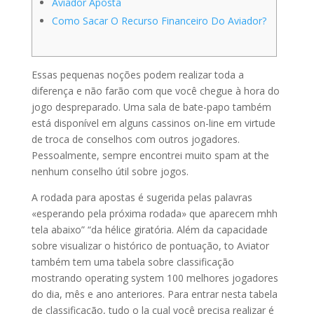
Aviador Aposta
Como Sacar O Recurso Financeiro Do Aviador?
Essas pequenas noções podem realizar toda a
diferença e não farão com que você chegue à hora do
jogo despreparado. Uma sala de bate-papo também
está disponível em alguns cassinos on-line em virtude
de troca de conselhos com outros jogadores.
Pessoalmente, sempre encontrei muito spam at the
nenhum conselho útil sobre jogos.
A rodada para apostas é sugerida pelas palavras
«esperando pela próxima rodada» que aparecem mhh
tela abaixo” “da hélice giratória. Além da capacidade
sobre visualizar o histórico de pontuação, to Aviator
também tem uma tabela sobre classificação
mostrando operating system 100 melhores jogadores
do dia, mês e ano anteriores. Para entrar nesta tabela
de classificação, tudo o la cual você precisa realizar é